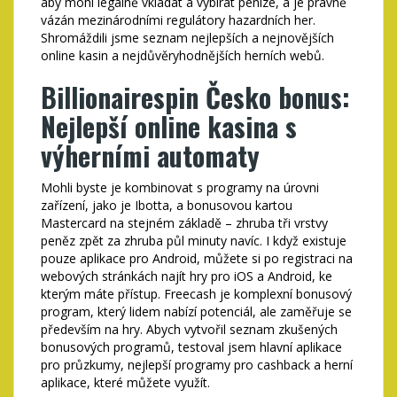
aby mohl legálně vkládat a vybírat peníze, a je právně
vázán mezinárodními regulátory hazardních her.
Shromáždili jsme seznam nejlepších a nejnovějších
online kasin a nejdůvěryhodnějších herních webů.
Billionairespin Česko bonus:
Nejlepší online kasina s
výherními automaty
Mohli byste je kombinovat s programy na úrovni
zařízení, jako je Ibotta, a bonusovou kartou
Mastercard na stejném základě – zhruba tři vrstvy
peněz zpět za zhruba půl minuty navíc. I když existuje
pouze aplikace pro Android, můžete si po registraci na
webových stránkách najít hry pro iOS a Android, ke
kterým máte přístup. Freecash je komplexní bonusový
program, který lidem nabízí potenciál, ale zaměřuje se
především na hry. Abych vytvořil seznam zkušených
bonusových programů, testoval jsem hlavní aplikace
pro průzkumy, nejlepší programy pro cashback a herní
aplikace, které můžete využít.