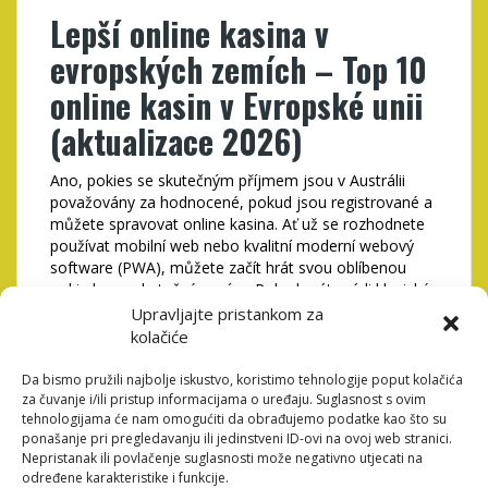
Lepší online kasina v
evropských zemích – Top 10
online kasin v Evropské unii
(aktualizace 2026)
Ano, pokies se skutečným příjmem jsou v Austrálii
považovány za hodnocené, pokud jsou registrované a
můžete spravovat online kasina. Ať už se rozhodnete
používat mobilní web nebo kvalitní moderní webový
software (PWA), můžete začít hrát svou oblíbenou
pokie hru o skutečné peníze. Pokud máte rádi klasické
kasina nebo hledáte aplikace, které vám dodají
Upravljajte pristankom za
moderní nádech online kasinovým hrám, publikace
kolačiće
hovoří o informovaném zdroji o australských online
mobilních pokies. Nabízí tisíce vysoce kvalitních online
Da bismo pružili najbolje iskustvo, koristimo tehnologije poput kolačića
pokies se skutečnými penězi a mnoho skvělých
za čuvanje i/ili pristup informacijama o uređaju. Suglasnost s ovim
tehnologijama će nam omogućiti da obrađujemo podatke kao što su
bonusů, se kterými si můžete zahrát. Jednoduše
ponašanje pri pregledavanju ili jedinstveni ID-ovi na ovoj web stranici.
vsaďte peníze, sázejte na pokies hry a vydělávejte a
Nepristanak ili povlačenje suglasnosti može negativno utjecati na
vybírejte skutečné peníze s vaším preferovaným
određene karakteristike i funkcije.
provizním systémem.