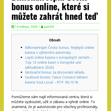
bonus online, které si
můžete zahrát hned teď
14 svibnja, 2026
yam3t3
Obsah
Billionairespin Česko bonus: Nejlepší online
kasina s výherními automaty
Lepší online kasina v evropských zemích –
Top 10 online kasin v Evropské unii
(aktualizace 2026)
Motivační bonus za dorovnání vkladu
Seafood Stories Twice Connect během
kasina Soul Local – RTP: 96,10 %
Pomůžeme vám najít informovaná centra, která si
můžete vyzkoušet, užít si zábavu a vyhrát online. To
znamená, že je autorizován pro všechny profesionály,