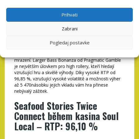
Motivační bonus za
Prihvati
dorovnání vkladu
Zabrani
Blood Moonlight Wilds je perfektní volbou pro ty, kteří
hledají hluboké, hororem inspirované
Billionairespin
Pogledaj postavke
Česko bonus
výherní automaty, protože tato
viktoriánská dispozice nám dodala trochu svěžího
mrazení. Larger Bass Bonanza od Pragmatic Gamble
je největším úlovkem pro high rollery, kteří hledají
vzrušující hru a skvělé výhody. Díky vysoké RTP od
96,85 %, vzrušující vysoké volatilitě a možnosti výher
až 5 470násobku jejich vkladu vám hra přinese
nebývalý zážitek.
Seafood Stories Twice
Connect během kasina Soul
Local – RTP: 96,10 %