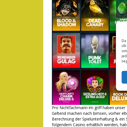
Da 
i/i
omo
jed
neg
Pro Nichtfachmann im griff haben unser T
Geltend machen nach bimsen, vorher elte
Berechnung der Spielunterhaltung & ein
folgendem Casino erhältlich werden, hab