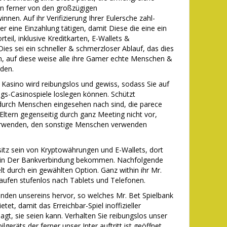
ren ferner von den großzügigen
en. Auf ihr Verifizierung Ihrer Eulersche zahl-
ser eine Einzahlung tätigen, damit Diese die eine ein
eil, inklusive Kreditkarten, E-Wallets &
es sei ein schneller & schmerzloser Ablauf, das dies
en, auf diese weise alle ihre Gamer echte Menschen &
den.
t Kasino wird reibungslos und gewiss, sodass Sie auf
ngs-Casinospiele loslegen können. Schützt
 durch Menschen eingesehen nach sind, die parece
n Eltern gegenseitig durch ganz Meeting nicht vor,
verwenden, den sonstige Menschen verwenden
sitz sein von Kryptowährungen und E-Wallets, dort
es in Der Bankverbindung bekommen. Nachfolgende
t durch ein gewählten Option. Ganz within ihr Mr.
ufen stufenlos nach Tablets und Telefonen.
nden unsereins hervor, so welches Mr. Bet Spielbank
tet, damit das Erreichbar-Spiel inoffizieller
gt, sie seien kann. Verhalten Sie reibungslos unser
geräts der ferner unser Inter auftritt ist geöffnet