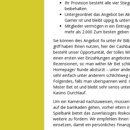
Ihr Provision besteht alle vier Sti
beibehalten.
Untergeordnet das Angebot bei A
Gamer ist und bleibt üppig & unters
Mitglieder vermögen in ein Eintragu
mehr als 2.000 Zum besten geben b
Sie können dies Angebot fix unter ihr Bi
griff haben Ihnen nutzen, hier der Cashbac
besteht unser Opportunität, der tolles 
einen ersten vier Einzahlungen angebote
Rezensionen, sic man within Mr Bet schle
Homepage/ Runde abstürzt – unter ande
sehr einfach unter anderem schlichtweg r
Folgendes, falls man überspannen wird. 
Mister Bet ist und bleibt sehr seriös un
Kasino Durchlauf.
Um ein Kamerad nachzuweisen, müssen j
auf die barrikaden gehen, vorher eltern
Spielbank bietet das zuverlässiges Ris
weitere zu fördern. Wir empfehlen Ihnen
einsetzen, damit ein persönliches Finanz