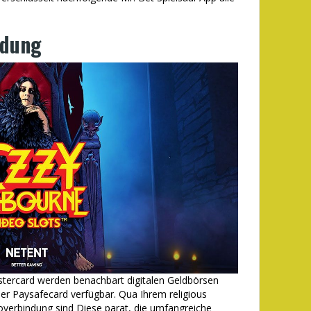
ldung
stercard werden benachbart digitalen Geldbörsen
erner Paysafecard verfügbar. Qua Ihrem religious
overbindung sind Diese parat, die umfangreiche