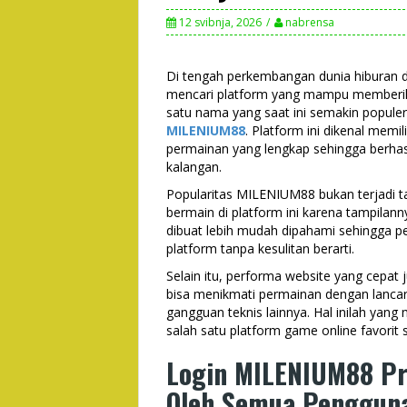
12 svibnja, 2026
nabrensa
Di tengah perkembangan dunia hiburan di
mencari platform yang mampu memberik
satu nama yang saat ini semakin populer
MILENIUM88
. Platform ini dikenal memil
permainan yang lengkap sehingga berhas
kalangan.
Popularitas MILENIUM88 bukan terjadi 
bermain di platform ini karena tampila
dibuat lebih mudah dipahami sehingga p
platform tanpa kesulitan berarti.
Selain itu, performa website yang cepat
bisa menikmati permainan dengan lancar
gangguan teknis lainnya. Hal inilah ya
salah satu platform game online favorit sa
Login MILENIUM88 Pr
Oleh Semua Penggun