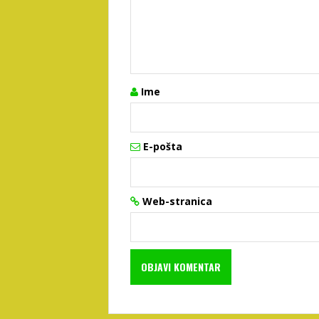
Ime
E-pošta
Web-stranica