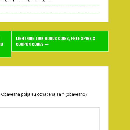
И
LIGHTNING LINK BONUS COINS, FREE SPINS &
ЛО
COUPON CODES
Obavezna polja su označena sa
* (obavezno)