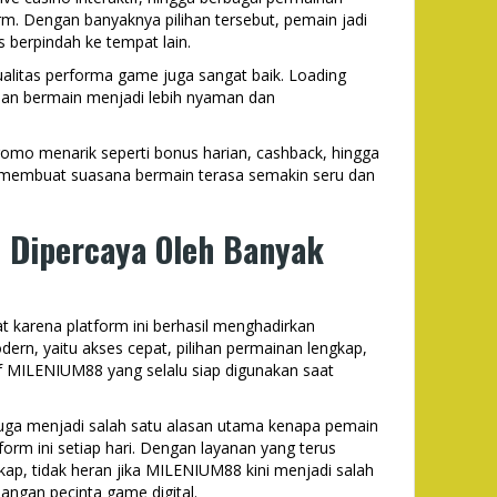
form. Dengan banyaknya pilihan tersebut, pemain jadi
s berpindah ke tempat lain.
kualitas performa game juga sangat baik. Loading
an bermain menjadi lebih nyaman dan
omo menarik seperti bonus harian, cashback, hingga
g membuat suasana bermain terasa semakin seru dan
Dipercaya Oleh Banyak
 karena platform ini berhasil menghadirkan
ern, yaitu akses cepat, pilihan permainan lengkap,
tif MILENIUM88 yang selalu siap digunakan saat
uga menjadi salah satu alasan utama kenapa pemain
rm ini setiap hari. Dengan layanan yang terus
ap, tidak heran jika MILENIUM88 kini menjadi salah
alangan pecinta game digital.