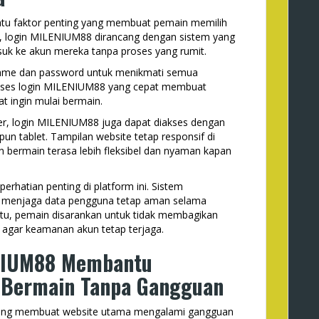
tu faktor penting yang membuat pemain memilih
u, login MILENIUM88 dirancang dengan sistem yang
suk ke akun mereka tanpa proses yang rumit.
ame dan password untuk menikmati semua
Proses login MILENIUM88 yang cepat membuat
t ingin mulai bermain.
er, login MILENIUM88 juga dapat diakses dengan
tablet. Tampilan website tetap responsif di
 bermain terasa lebih fleksibel dan nyaman kapan
hatian penting di platform ini. Sistem
 menjaga data pengguna tetap aman selama
tu, pemain disarankan untuk tidak membagikan
 agar keamanan akun tetap terjaga.
ENIUM88 Membantu
 Bermain Tanpa Gangguan
 yang membuat website utama mengalami gangguan