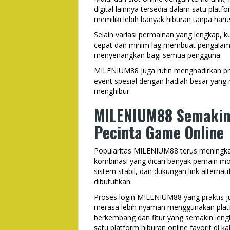
digital lainnya tersedia dalam satu plat
memiliki lebih banyak hiburan tanpa haru
Selain variasi permainan yang lengkap, 
cepat dan minim lag membuat pengalam
menyenangkan bagi semua pengguna.
MILENIUM88 juga rutin menghadirkan pr
event spesial dengan hadiah besar yan
menghibur.
MILENIUM88 Semakin 
Pecinta Game Online
Popularitas MILENIUM88 terus meningkat
kombinasi yang dicari banyak pemain mod
sistem stabil, dan dukungan link alterna
dibutuhkan.
Proses login MILENIUM88 yang praktis j
merasa lebih nyaman menggunakan platfo
berkembang dan fitur yang semakin lengk
satu platform hiburan online favorit di k