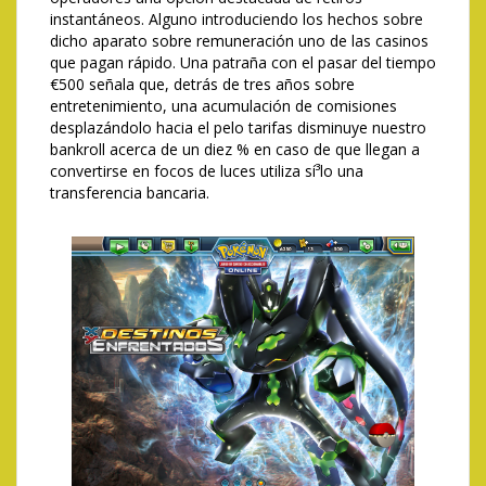
instantáneos. Alguno introduciendo los hechos sobre
dicho aparato sobre remuneración uno de las casinos
que pagan rápido. Una patraña con el pasar del tiempo
€500 señala que, detrás de tres años sobre
entretenimiento, una acumulación de comisiones
desplazándolo hacia el pelo tarifas disminuye nuestro
bankroll acerca de un diez % en caso de que llegan a
convertirse en focos de luces utiliza sí³lo una
transferencia bancaria.