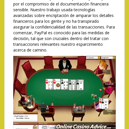
por el compromiso de el documentación financiera
sensible. Nuestro trabajo usada tecnologías
avanzadas sobre encriptación de amparar los detalles
financieros para los gente y no ha transpirado
asegurar la confidencialidad de las transacciones. Para
comenzar, PayPal es conocido para las medidas de
decisión, tal que son cruciales dentro del tratar con
transacciones relevantes nuestro esparcimiento
acerca de camino.