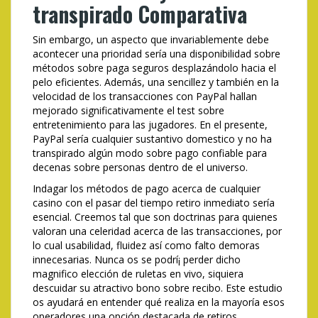
transpirado Comparativa
Sin embargo, un aspecto que invariablemente debe
acontecer una prioridad serí­a una disponibilidad sobre
métodos sobre paga seguros desplazándolo hacia el
pelo eficientes. Además, una sencillez y también en la
velocidad de los transacciones con PayPal hallan
mejorado significativamente el test sobre
entretenimiento para las jugadores. En el presente,
PayPal serí­a cualquier sustantivo domestico y no ha
transpirado algún modo sobre pago confiable para
decenas sobre personas dentro de el universo.
Indagar los métodos de pago acerca de cualquier
casino con el pasar del tiempo retiro inmediato serí­a
esencial. Creemos tal que son doctrinas para quienes
valoran una celeridad acerca de las transacciones, por
lo cual usabilidad, fluidez así­ como falto demoras
innecesarias. Nunca os se podrí¡ perder dicho
magnifico elección de ruletas en vivo, siquiera
descuidar su atractivo bono sobre recibo. Este estudio
os ayudará en entender qué realiza en la mayorí­a esos
operadores una opción destacada de retiros