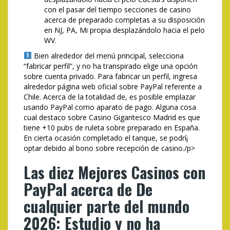
con el pasar del tiempo secciones de casino
acerca de preparado completas a su disposición
en NJ, PA, Mi propia desplazándolo hacia el pelo
WV.
Bien alrededor del menú principal, selecciona
“fabricar perfil”, y no ha transpirado elige una opción
sobre cuenta privado. Para fabricar un perfil, ingresa
alrededor página web oficial sobre PayPal referente a
Chile. Acerca de la totalidad de, es posible emplazar
usando PayPal como aparato de pago. Alguna cosa
cual destaco sobre Casino Gigantesco Madrid es que
tiene +10 pubs de ruleta sobre preparado en España.
En cierta ocasión completado el tanque, se podrí¡
optar debido al bono sobre recepción de casino./p>
Las diez Mejores Casinos con
PayPal acerca de De
cualquier parte del mundo
2026: Estudio y no ha