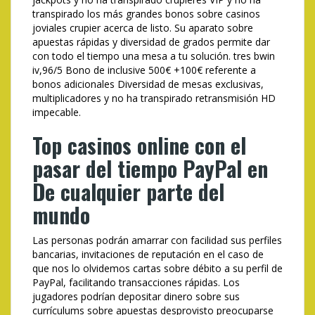
transpirado los más grandes bonos sobre casinos
joviales crupier acerca de listo. Su aparato sobre
apuestas rápidas y diversidad de grados permite dar
con todo el tiempo una mesa a tu solución. tres bwin
iv,96/5 Bono de inclusive 500€ +100€ referente a
bonos adicionales Diversidad de mesas exclusivas,
multiplicadores y no ha transpirado retransmisión HD
impecable.
Top casinos online con el
pasar del tiempo PayPal en
De cualquier parte del
mundo
Las personas podrán amarrar con facilidad sus perfiles
bancarias, invitaciones de reputación en el caso de
que nos lo olvidemos cartas sobre débito a su perfil de
PayPal, facilitando transacciones rápidas. Los
jugadores podrían depositar dinero sobre sus
currículums sobre apuestas desprovisto preocuparse