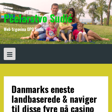
Skip
to
content
Pčelarstvo Sudić
Web trgovina OPG Sudić
Danmarks eneste
landbaserede & naviger
til disse fyre på casino