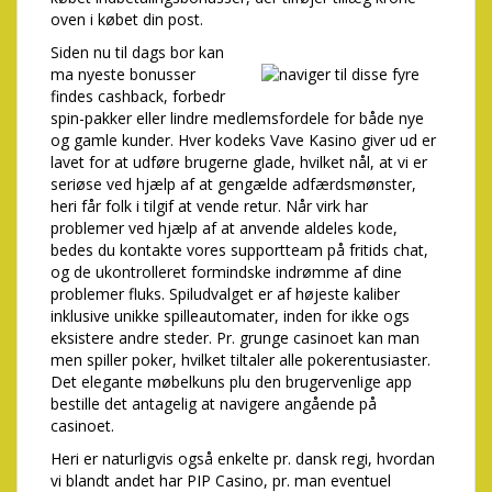
oven i købet din post.
Siden nu til dags bor kan
ma nyeste bonusser
findes cashback, forbedr
spin-pakker eller lindre medlemsfordele for både nye
og gamle kunder. Hver kodeks Vave Kasino giver ud er
lavet for at udføre brugerne glade, hvilket nål, at vi er
seriøse ved hjælp af at gengælde adfærdsmønster,
heri får folk i tilgif at vende retur. Når virk har
problemer ved hjælp af at anvende aldeles kode,
bedes du kontakte vores supportteam på fritids chat,
og de ukontrolleret formindske indrømme af dine
problemer fluks. Spiludvalget er af højeste kaliber
inklusive unikke spilleautomater, inden for ikke ogs
eksistere andre steder. Pr. grunge casinoet kan man
men spiller poker, hvilket tiltaler alle pokerentusiaster.
Det elegante møbelkuns plu den brugervenlige app
bestille det antagelig at navigere angående på
casinoet.
Heri er naturligvis også enkelte pr. dansk regi, hvordan
vi blandt andet har PIP Casino, pr. man eventuel