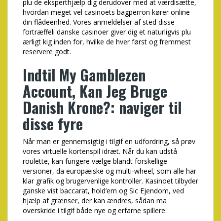
plu de eksperthjælp dig derudover med at værdisætte,
hvordan meget vel casinoets bagperron kører online
din flådeenhed. Vores anmeldelser af sted disse
fortræffeli danske casinoer giver dig et naturligvis plu
ærligt kig inden for, hvilke de hver først og fremmest
reservere godt.
Indtil My Gamblezen
Account, Kan Jeg Bruge
Danish Krone?: naviger til
disse fyre
Når man er gennemsigtig i tilgif en udfordring, så prøv
vores virtuelle kortenspil idræt. Når du kan udstå
roulette, kan fungere vælge blandt forskellige
versioner, da europæiske og multi-wheel, som alle har
klar grafik og brugervenlige kontroller. Kasinoet tilbyder
ganske vist baccarat, hold’em og Sic Ejendom, ved
hjælp af grænser, der kan ændres, sådan ma
overskride i tilgif både nye og erfarne spillere.