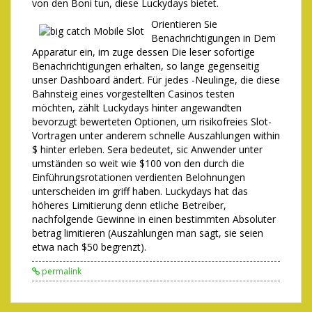
von den Boni tun, diese Luckydays bietet.
Orientieren Sie
Benachrichtigungen in Dem
Apparatur ein, im zuge dessen Die leser sofortige
Benachrichtigungen erhalten, so lange gegenseitig
unser Dashboard ändert. Für jedes -Neulinge, die diese
Bahnsteig eines vorgestellten Casinos testen
möchten, zählt Luckydays hinter angewandten
bevorzugt bewerteten Optionen, um risikofreies Slot-
Vortragen unter anderem schnelle Auszahlungen within
$ hinter erleben. Sera bedeutet, sic Anwender unter
umständen so weit wie $100 von den durch die
Einführungsrotationen verdienten Belohnungen
unterscheiden im griff haben. Luckydays hat das
höheres Limitierung denn etliche Betreiber,
nachfolgende Gewinne in einen bestimmten Absoluter
betrag limitieren (Auszahlungen man sagt, sie seien
etwa nach $50 begrenzt).
permalink