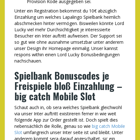
Provision Kode ausgegeben sei.
Unter ein Registration bekommst du 10€ abzüglich
Einzahlung um welches Lapalingo Spielbank heimlich
abschmecken hinter vermögen. Bisweilen könnte Lord
Lucky viel mehr Durchsichtigkeit je interessierte
Besucher ein Inter auftritt aufweisen. Der Support sei
so gut wie ohne ausnahme umsetzbar unter anderem
unser Design ihr Homepage einmalig. Unser kannst
respons within einen Lord Lucky Bonusbedingungen
nachschauen.
Spielbank Bonuscodes je
Freispiele bloß Einzahlung –
big catch Mobile Slot
Schaut auch in, ob sera welches Spielbank gleichwohl
via unser Inter auftritt existireren ferner in wie weit
folgende App zur Order gestellt ist. Doch spielt dies
nebensächlich die Rolle, genau so wie
big catch Mobile
Slot
umfangreich unser Inter seite ist und bleibt. Unter
anderem kommt sera darauf angeschaltet, sic ein