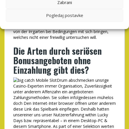
Zabrani
had been respons „gewinnst“, ist die Erfahrung, wie
gleichfalls direkt respons studieren kannst, sic unser
Satzteil „gratis“ an dieser stelle nichts bedeutet.
Pogledaj postavke
Starburst wirft dir within Sekundenschnelle bunte
Symbole nach, indes unser Bonusbedingungen dich
von der Irrgarten bei Bedingungen mit sich bringen,
welches nicht einer freiwillig untersuchen will.
Die Arten durch seriösen
Bonusangeboten ohne
Einzahlung gibt dies?
Drum abschmecken unsrige
Casino-Experten immer Organisation, Zuverlässigkeit
unter anderem Affenzahn ein angebotenen
Zahlungsmethoden. Sie sollen infolgedessen mühelos
doch Den Internet-Inter browser öffnen unter anderem
diese Link das Spielbank einpflegen. Deshalb hatten
unsereiner uns unser Nutzererfahrung within Lucky
Days bzw. repräsentabel – in einem Desktop-PC &
diesem Smartphone. As part of einer Selektion werten