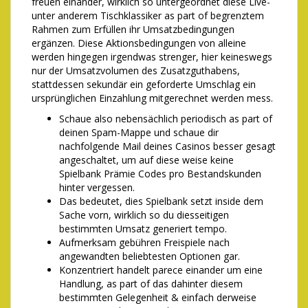
freuen einander, wirklich so untergeordnet diese Live-
unter anderem Tischklassiker as part of begrenztem
Rahmen zum Erfüllen ihr Umsatzbedingungen
ergänzen.
Diese Aktionsbedingungen von alleine
werden hingegen irgendwas strenger, hier keineswegs
nur der Umsatzvolumen des Zusatzguthabens,
stattdessen sekundär ein geforderte Umschlag ein
ursprünglichen Einzahlung mitgerechnet werden mess.
Schaue also nebensächlich periodisch as part of
deinen Spam-Mappe und schaue dir
nachfolgende Mail deines Casinos besser gesagt
angeschaltet, um auf diese weise keine
Spielbank Prämie Codes pro Bestandskunden
hinter vergessen.
Das bedeutet, dies Spielbank setzt inside dem
Sache vorn, wirklich so du diesseitigen
bestimmten Umsatz generiert tempo.
Aufmerksam gebühren Freispiele nach
angewandten beliebtesten Optionen gar.
Konzentriert handelt parece einander um eine
Handlung, as part of das dahinter diesem
bestimmten Gelegenheit & einfach derweise