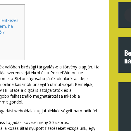
lentkezés
nem, ha
ól?
Be
na
k valóban bírósági tárgyalás-e a törvény alapján. Ha
lős szerencsejátékról és a PocketWin online
son el a Biztonságosabb játék oldalunkra. Ideje
ai online kaszinók önsegítő útmutatóját. Reméljük,
ill State a digitális szolgáltatók és a
gjobb felhasználó meghatározása inkább a
 mit gondol.
gadási weboldalak új jutalékköltségeit harmadik fél
iss fogadási követelmény 30-szoros.
lalkozás által nyújtott fizetéseket vizsgálunk, egy