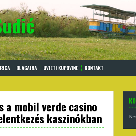
Sudić
RICA
BLAGAJNA
UVJETI KUPOVINE
KONTAKT
KO
s a mobil verde casino
elentkezés kaszinókban
Nem