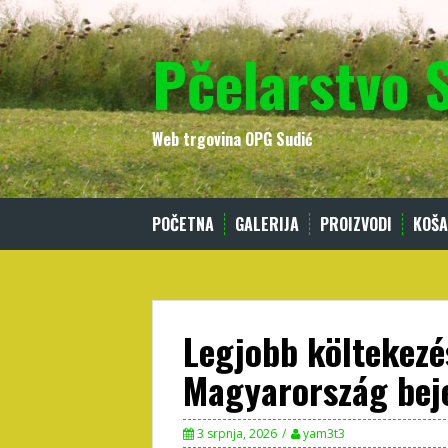
Skip
to
Pčelarstvo 
content
Web trgovina OPG Sudić
POČETNA
GALERIJA
PROIZVODI
KOŠA
Legjobb költekezé
Magyarország bej
3 srpnja, 2026
yam3t3