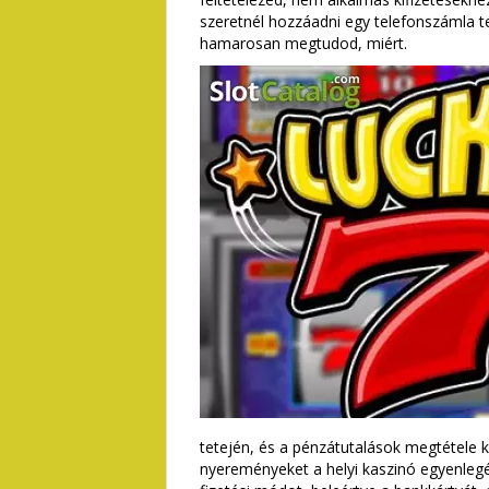
szeretnél hozzáadni egy telefonszámla tet
hamarosan megtudod, miért.
tetején, és a pénzátutalások megtétele 
nyereményeket a helyi kaszinó egyenlegé