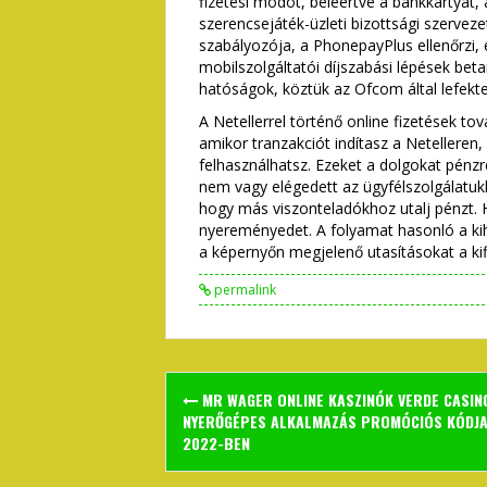
fizetési módot, beleértve a bankkártyát, a
szerencsejáték-üzleti bizottsági szervezet
szabályozója, a PhonepayPlus ellenőrzi,
mobilszolgáltatói díjszabási lépések beta
hatóságok, köztük az Ofcom által lefektet
A Netellerrel történő online fizetések t
amikor tranzakciót indítasz a Netelleren
felhasználhatsz. Ezeket a dolgokat pénz
nem vagy elégedett az ügyfélszolgálatukk
hogy más viszonteladókhoz utalj pénzt. 
nyereményedet. A folyamat hasonló a ki
a képernyőn megjelenő utasításokat a ki
permalink
Post
MR WAGER ONLINE KASZINÓK VERDE CASIN
navigation
NYERŐGÉPES ALKALMAZÁS PROMÓCIÓS KÓDJA
2022-BEN