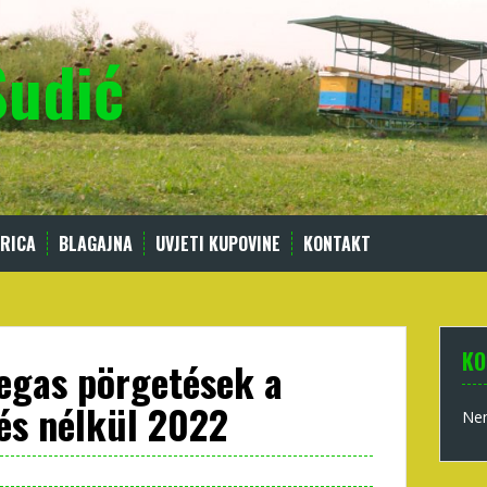
Sudić
RICA
BLAGAJNA
UVJETI KUPOVINE
KONTAKT
KO
egas pörgetések a
és nélkül 2022
Nem