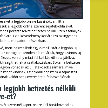
éseket a legjobb online kaszinókban. Itt a
ük a legjobb online szerencsejáték-oldalakat,
gyenes pörgetéseiket befizetés nélkül. Ezen szabályok
kínálata. Ez a követelmény korlátozza az ingyenes
ékban a megadott időszakban.
, mert összeállítok egy e-mail listát a legjobb új
l az iparágban. Minden héten látjuk, hogy számos új
iélezett verseny miatt fel kell készülnie a játékra,
kik segíthetnek a csatlakozásban. Sokan a befizetés
 nagyon vonzóak az új játékosok számára, mivel
zinót kínálnak. Ez például népszerű a tapasztalt
adnak valódi pénz nyerésére a felhasználónak.
 legjobb befizetés nélküli
ve-et?
zőt szeretnél kapni, össze kell barátkoznod az