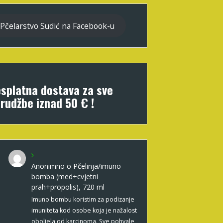
Pčelarstvo Sudić na Facebook-u
splatna dostava za sve
rudžbe iznad 50 € !
Anonimno
o
Pčelinja/imuno
bomba (med+cvjetni
prah+propolis), 720 ml
Imuno bombu koristim za podizanje
imuniteta kod osobe koja je nažalost
oboljela od karcinoma. Sve pohvale