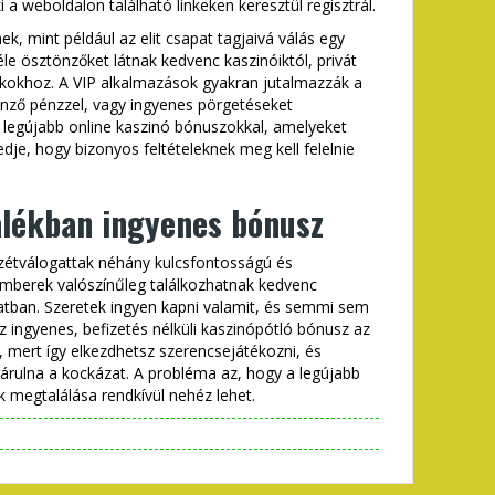
a weboldalon található linkeken keresztül regisztrál.
k, mint például az elit csapat tagjaivá válás egy
le ösztönzőket látnak kedvenc kaszinóiktól, privát
ékokhoz. A VIP alkalmazások gyakran jutalmazzák a
önző pénzzel, vagy ingyenes pörgetéseket
 a legújabb online kaszinó bónuszokkal, amelyeket
dje, hogy bizonyos feltételeknek meg kell felelnie
alékban ingyenes bónusz
szétválogattak néhány kulcsfontosságú és
emberek valószínűleg találkozhatnak kedvenc
latban. Szeretek ingyen kapni valamit, és semmi sem
 ingyenes, befizetés nélküli kaszinópótló bónusz az
n, mert így elkezdhetsz szerencsejátékozni, és
hárulna a kockázat. A probléma az, hogy a legújabb
 megtalálása rendkívül nehéz lehet.