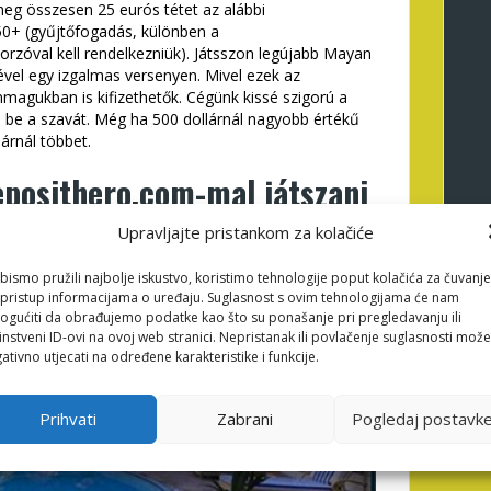
eg összesen 25 eurós tétet az alábbi
0+ (gyűjtőfogadás, különben a
rzóval kell rendelkezniük). Játsszon legújabb Mayan
vel egy izgalmas versenyen. Mivel ezek az
nmagukban is kifizethetők. Cégünk kissé szigorú a
a be a szavát. Még ha 500 dollárnál nagyobb értékű
árnál többet.
posithero.com-mal játszani
ónuszokért?
Upravljajte pristankom za kolačiće
bismo pružili najbolje iskustvo, koristimo tehnologije poput kolačića za čuvanje
li pristup informacijama o uređaju. Suglasnost s ovim tehnologijama će nam
gućiti da obrađujemo podatke kao što su ponašanje pri pregledavanju ili
instveni ID-ovi na ovoj web stranici. Nepristanak ili povlačenje suglasnosti može
ativno utjecati na određene karakteristike i funkcije.
Prihvati
Zabrani
Pogledaj postavk