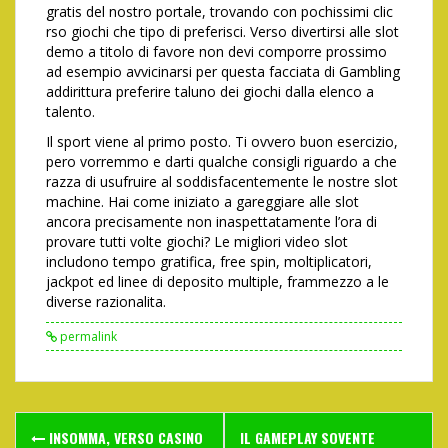
gratis del nostro portale, trovando con pochissimi clic
rso giochi che tipo di preferisci. Verso divertirsi alle slot
demo a titolo di favore non devi comporre prossimo
ad esempio avvicinarsi per questa facciata di Gambling
addirittura preferire taluno dei giochi dalla elenco a
talento.
Il sport viene al primo posto. Ti ovvero buon esercizio,
pero vorremmo e darti qualche consigli riguardo a che
razza di usufruire al soddisfacentemente le nostre slot
machine. Hai come iniziato a gareggiare alle slot
ancora precisamente non inaspettatamente l’ora di
provare tutti volte giochi? Le migliori video slot
includono tempo gratifica, free spin, moltiplicatori,
jackpot ed linee di deposito multiple, frammezzo a le
diverse razionalita.
permalink
Post
INSOMMA, VERSO CASINO
IL GAMEPLAY SOVENTE