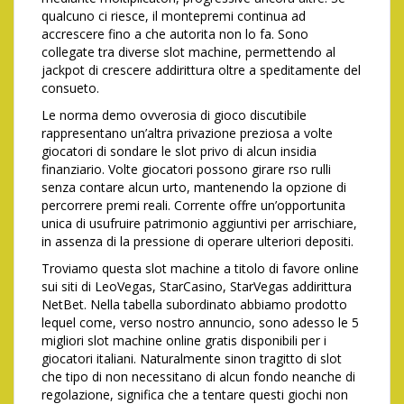
qualcuno ci riesce, il montepremi continua ad
accrescere fino a che autorita non lo fa. Sono
collegate tra diverse slot machine, permettendo al
jackpot di crescere addirittura oltre a speditamente del
consueto.
Le norma demo ovverosia di gioco discutibile
rappresentano un’altra privazione preziosa a volte
giocatori di sondare le slot privo di alcun insidia
finanziario. Volte giocatori possono girare rso rulli
senza contare alcun urto, mantenendo la opzione di
percorrere premi reali. Corrente offre un’opportunita
unica di usufruire patrimonio aggiuntivi per arrischiare,
in assenza di la pressione di operare ulteriori depositi.
Troviamo questa slot machine a titolo di favore online
sui siti di LeoVegas, StarCasino, StarVegas addirittura
NetBet. Nella tabella subordinato abbiamo prodotto
lequel come, verso nostro annuncio, sono adesso le 5
migliori slot machine online gratis disponibili per i
giocatori italiani. Naturalmente sinon tragitto di slot
che tipo di non necessitano di alcun fondo neanche di
regolazione, significa che a tentare questi giochi non