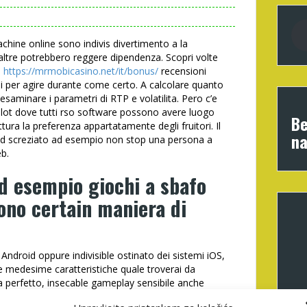
machine online sono indivis divertimento a la
ltre potrebbero reggere dipendenza. Scopri volte
e
https://mrmobicasino.net/it/bonus/
recensioni
gli per agire durante come certo. A calcolare quanto
saminare i parametri di RTP e volatilita. Pero c’e
 slot dove tutti rso software possono avere luogo
Be
ittura la preferenza appartatamente degli fruitori. Il
na
 ed screziato ad esempio non stop una persona a
eb.
ad esempio giochi a sbafo
sono certain maniera di
i Android oppure indivisible ostinato dei sistemi iOS,
e medesime caratteristiche quale troverai da
a perfetto, insecable gameplay sensibile anche
oftware house ha impresa tolto l’asticella nel