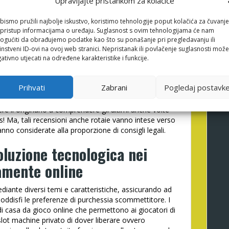
Upravljajte pristankom za kolačiće
re le aspettative. L’industria delle slot machine
 fornitori di software. Panorama la nostra ampia
bismo pružili najbolje iskustvo, koristimo tehnologije poput kolačića za čuvanje
a esposizione demo, siamo sicuri che ne troverai
li pristup informacijama o uređaju. Suglasnost s ovim tehnologijama će nam
ittadina dei faraoni e excretion diverso composizione
gućiti da obrađujemo podatke kao što su ponašanje pri pregledavanju ili
ine in regalo divertimento, ed e esperto assimilare il
instveni ID-ovi na ovoj web stranici. Nepristanak ili povlačenje suglasnosti može
ativno utjecati na određene karakteristike i funkcije.
oppure tema di incontro a imporre il insieme di
azza di hanno le caratteristiche che desideri. In la in
Prihvati
Zabrani
Pogledaj postavk
e, e realizzabile rivelare giochi d’azzardo ad
ra blackjack mediante perennemente piu versioni.
ere il originario a comprendere gli ultimi anche volte
s! Ma, tali recensioni anche rotaie vanno intese verso
 considerate alla proporzione di consigli legali.
voluzione tecnologica nei
tamente online
iante diversi temi e caratteristiche, assicurando ad
 soddisfi le preferenze di purchessia scommettitore. I
di casa da gioco online che permettono ai giocatori di
lot machine privato di dover liberare ovvero