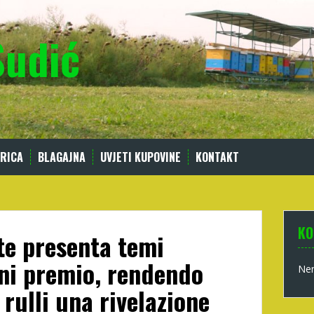
Sudić
RICA
BLAGAJNA
UVJETI KUPOVINE
KONTAKT
KO
te presenta temi
oni premio, rendendo
Nem
 rulli una rivelazione