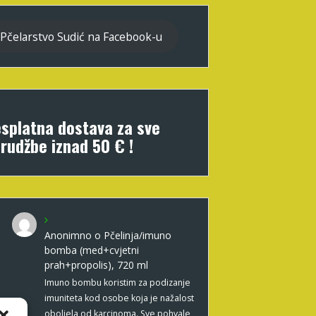
Pčelarstvo Sudić na Facebook-u
splatna dostava za sve
rudžbe iznad 50 € !
Anonimno
o
Pčelinja/imuno
bomba (med+cvjetni
prah+propolis), 720 ml
Imuno bombu koristim za podizanje
imuniteta kod osobe koja je nažalost
oboljela od karcinoma. Sve pohvale