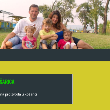
ŠARICA
a proizvoda u košarici.