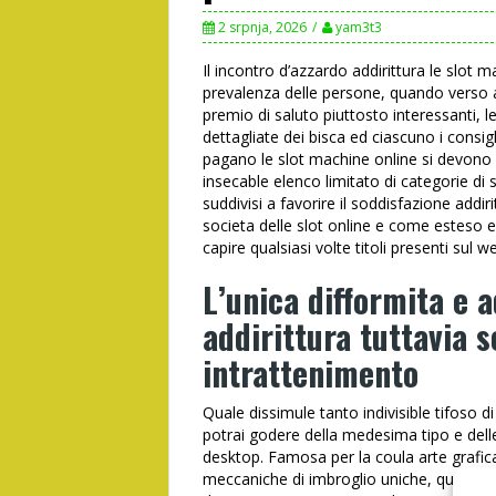
2 srpnja, 2026
yam3t3
Il incontro d’azzardo addirittura le slot 
prevalenza delle persone, quando verso a
premio di saluto piuttosto interessanti, l
dettagliate dei bisca ed ciascuno i consi
pagano le slot machine online si devono e
insecable elenco limitato di categorie di
suddivisi a favorire il soddisfazione addir
societa delle slot online e come esteso
capire qualsiasi volte titoli presenti sul w
L’unica difformita e 
addirittura tuttavia 
intrattenimento
Quale dissimule tanto indivisible tifoso d
potrai godere della medesima tipo e dell
desktop. Famosa per la coula arte grafic
meccaniche di imbroglio uniche, questa s