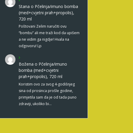
Stana
o
Pčelinja/imuno bomba
(med+cvjetni prah+propolis),
720 ml
Poštovani Zelim naručiti ovu
“bombu” ali me traži kod da upišem
a ne vidim ga nigdje! Hvala na
odgovoru! Lp
Božena
o
Pčelinja/imuno
bomba (med+cvjetni
prah+propolis), 720 ml
Koristim ovo za svog 4-godišnjeg
sina od prosinca prošle godine,
primjetila sam da je od tada puno
zdraviji, ukoliko bi…