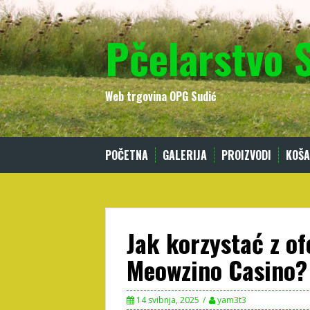
Skip
to
Pčelarstvo 
content
Web trgovina OPG Sudić
POČETNA
GALERIJA
PROIZVODI
KOŠA
Jak korzystać z o
Meowzino Casino?
14 svibnja, 2025
yam3t3