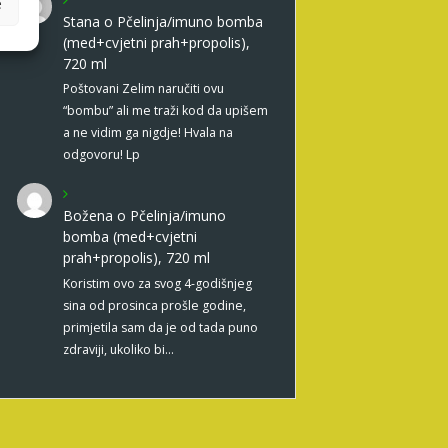
e
Stana
o
Pčelinja/imuno bomba
(med+cvjetni prah+propolis),
720 ml
Poštovani Zelim naručiti ovu
“bombu” ali me traži kod da upišem
a ne vidim ga nigdje! Hvala na
odgovoru! Lp
Božena
o
Pčelinja/imuno
bomba (med+cvjetni
prah+propolis), 720 ml
Koristim ovo za svog 4-godišnjeg
sina od prosinca prošle godine,
primjetila sam da je od tada puno
zdraviji, ukoliko bi…