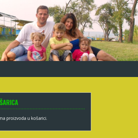
ŠARICA
a proizvoda u košarici.