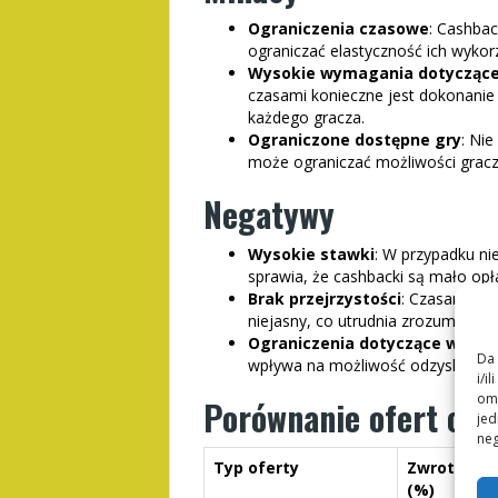
Ograniczenia czasowe
: Cashbac
ograniczać elastyczność ich wykor
Wysokie wymagania dotycząc
czasami konieczne jest dokonanie
każdego gracza.
Ograniczone dostępne gry
: Nie
może ograniczać możliwości gracz
Negatywy
Wysokie stawki
: W przypadku ni
sprawia, że cashbacki są mało opł
Brak przejrzystości
: Czasami re
niejasny, co utrudnia zrozumienie,
Ograniczenia dotyczące wypła
Da 
wpływa na możliwość odzyskania 
i/i
omo
Porównanie ofert ca
jed
neg
Typ oferty
Zwrot
(%)