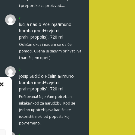
i preporuke za proizvod.…
lucija nad
o
Pčelinja/imuno
bomba (med+cvjetni
prah+propolis), 720 ml
Odličan okus i nadam se da će
pomoći. Cijena je sasvim prihvatljiva
i naručujem opet:)
Josip Sudić
o
Pčelinja/imuno
bomba (med+cvjetni
prah+propolis), 720 ml
Poštovana! Nije Vam potreban
nikakav kod za narudžbu. Kod se
jedino upotrebljava kad želite
iskoristiti neki od popusta koji
povremeno…