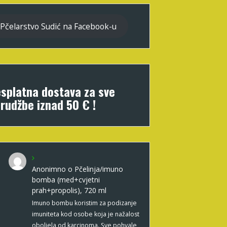
Pčelarstvo Sudić na Facebook-u
splatna dostava za sve
rudžbe iznad 50 € !
Anonimno
o
Pčelinja/imuno
bomba (med+cvjetni
prah+propolis), 720 ml
Imuno bombu koristim za podizanje
imuniteta kod osobe koja je nažalost
oboljela od karcinoma. Sve pohvale