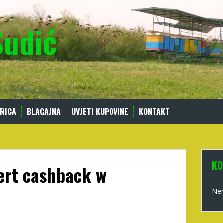
Sudić
RICA
BLAGAJNA
UVJETI KUPOVINE
KONTAKT
KO
fert cashback w
Nem