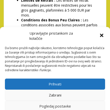
Limites de Retrait :
Les limites de retrait
mensuelles peuvent être restrictives pour les
gros gagnants, plafonnées à 5 000 EUR par
mois.
Conditions des Bonus Peu Claires :
Les
conditions associées aux bonus peuvent parfois
manquer de transparence, rendant leur
Upravljajte pristankom za
utilisation confuse.
kolačiće
Les Aspects Négatifs
Da bismo pružili najbolje iskustvo, koristimo tehnologije poput kolačića
za čuvanje i/ili pristup informacijama o uređaju. Suglasnost s ovim
Retards de Paiement :
Certains joueurs ont
tehnologijama će nam omogućiti da obrađujemo podatke kao što su
signalé des délais dans le traitement des retraits,
ponašanje pri pregledavanju ili jedinstveni ID-ovi na ovoj web stranici.
ce qui peut être frustrant.
Nepristanak ili povlačenje suglasnosti može negativno utjecati na
Service Client Limité :
Bien qu’il y ait un
određene karakteristike i funkcije.
service client disponible, les horaires de
disponibilité ne sont pas toujours idéaux pour
Prihvati
les joueurs français.
RTP Variables :
Certains jeux peuvent afficher
des RTP inférieurs à 90%, ce qui affecte les
Zabrani
chances de gains.
Pogledaj postavke