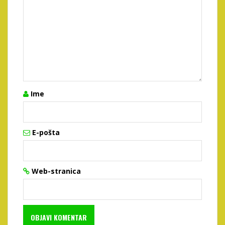
Ime
E-pošta
Web-stranica