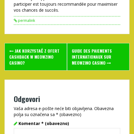
participer est toujours recommandée pour maximiser
vos chances de succès.
permalink
Post
JAK KORZYSTAĆ Z OFERT
GUIDE DES PAIEMENTS
navigation
CASHBACK W MEOWZINO
INTERNATIONAUX SUR
CASINO?
MEOWZINO CASINO
Odgovori
Vaša adresa e-pošte neće biti objavljena.
Obavezna
polja su označena sa
* (obavezno)
Komentar
* (obavezno)