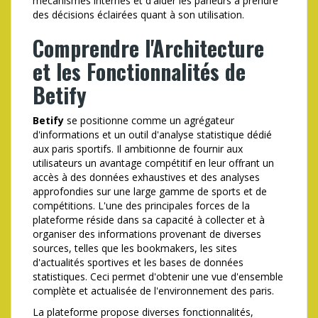
mécanismes internes et d'aider les parieurs à prendre
des décisions éclairées quant à son utilisation.
Comprendre l'Architecture
et les Fonctionnalités de
Betify
Betify
se positionne comme un agrégateur
d'informations et un outil d'analyse statistique dédié
aux paris sportifs. Il ambitionne de fournir aux
utilisateurs un avantage compétitif en leur offrant un
accès à des données exhaustives et des analyses
approfondies sur une large gamme de sports et de
compétitions. L'une des principales forces de la
plateforme réside dans sa capacité à collecter et à
organiser des informations provenant de diverses
sources, telles que les bookmakers, les sites
d'actualités sportives et les bases de données
statistiques. Ceci permet d'obtenir une vue d'ensemble
complète et actualisée de l'environnement des paris.
La plateforme propose diverses fonctionnalités,