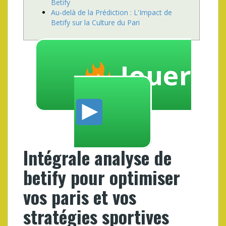
Betify
Au-delà de la Prédiction : L'Impact de
Betify sur la Culture du Pari
Jouer
Intégrale analyse de
betify pour optimiser
vos paris et vos
stratégies sportives