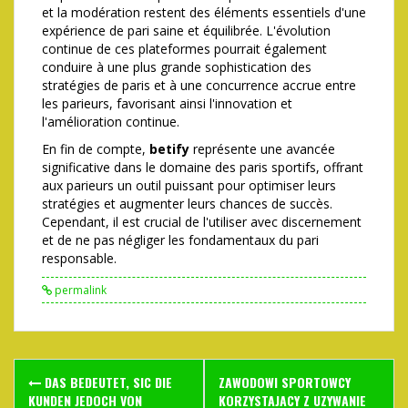
et la modération restent des éléments essentiels d'une
expérience de pari saine et équilibrée. L'évolution
continue de ces plateformes pourrait également
conduire à une plus grande sophistication des
stratégies de paris et à une concurrence accrue entre
les parieurs, favorisant ainsi l'innovation et
l'amélioration continue.
En fin de compte,
betify
représente une avancée
significative dans le domaine des paris sportifs, offrant
aux parieurs un outil puissant pour optimiser leurs
stratégies et augmenter leurs chances de succès.
Cependant, il est crucial de l'utiliser avec discernement
et de ne pas négliger les fondamentaux du pari
responsable.
permalink
Post
DAS BEDEUTET, SIC DIE
ZAWODOWI SPORTOWCY
KUNDEN JEDOCH VON
KORZYSTAJACY Z UZYWANIE