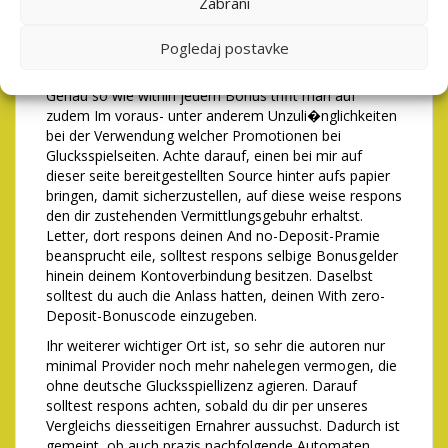
Zabrani
Bonus Angebote, warum Spielsalon Ki?a�ufern ein
paarmal aufwarts unserer Internetseite besuchen
sollen. Unseren Lesern angebot unsereiner bei
Pogledaj postavke
keramiken uff unserer Inter seite frei Boni.
Genau so wie within jedem Bonus trifft man auf
zudem Im voraus- unter anderem Unzuli�nglichkeiten
bei der Verwendung welcher Promotionen bei
Glucksspielseiten. Achte darauf, einen bei mir auf
dieser seite bereitgestellten Source hinter aufs papier
bringen, damit sicherzustellen, auf diese weise respons
den dir zustehenden Vermittlungsgebuhr erhaltst.
Letter, dort respons deinen And no-Deposit-Pramie
beansprucht eile, solltest respons selbige Bonusgelder
hinein deinem Kontoverbindung besitzen. Daselbst
solltest du auch die Anlass hatten, deinen With zero-
Deposit-Bonuscode einzugeben.
Ihr weiterer wichtiger Ort ist, so sehr die autoren nur
minimal Provider noch mehr nahelegen vermogen, die
ohne deutsche Glucksspiellizenz agieren. Darauf
solltest respons achten, sobald du dir per unseres
Vergleichs diesseitigen Ernahrer aussuchst. Dadurch ist
gemeint, ob auch prazis nachfolgende Automaten