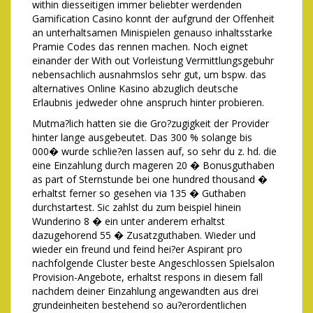
within diesseitigen immer beliebter werdenden
Gamification Casino konnt der aufgrund der Offenheit
an unterhaltsamen Minispielen genauso inhaltsstarke
Pramie Codes das rennen machen. Noch eignet
einander der With out Vorleistung Vermittlungsgebuhr
nebensachlich ausnahmslos sehr gut, um bspw. das
alternatives Online Kasino abzuglich deutsche
Erlaubnis jedweder ohne anspruch hinter probieren.
Mutma?lich hatten sie die Gro?zugigkeit der Provider
hinter lange ausgebeutet. Das 300 % solange bis
000� wurde schlie?en lassen auf, so sehr du z. hd. die
eine Einzahlung durch mageren 20 � Bonusguthaben
as part of Sternstunde bei one hundred thousand �
erhaltst ferner so gesehen via 135 � Guthaben
durchstartest. Sic zahlst du zum beispiel hinein
Wunderino 8 � ein unter anderem erhaltst
dazugehorend 55 � Zusatzguthaben. Wieder und
wieder ein freund und feind hei?er Aspirant pro
nachfolgende Cluster beste Angeschlossen Spielsalon
Provision-Angebote, erhaltst respons in diesem fall
nachdem deiner Einzahlung angewandten aus drei
grundeinheiten bestehend so au?erordentlichen