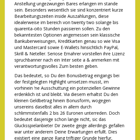
Anstellung ungezwungen Bares erlangen im stande
sein. Besonders wesentlich sie sind konzentriert kurze
Bearbeitungszeiten inside Auszahlungen, diese
idealerweise im bereich von twenty two solange bis
quarenta-oito Stunden passieren sollen. Zu den
bekanntesten Optionen angemessen sein klassische
Bankuberweisungen, Kreditkarten genau so wie Visa
und Mastercard sowie E-Wallets hinsichtlich PayPal,
Skrill & Neteller. Seriose Ernahrer vorstellen ihre Lizenz
spruchbanner nach ein Inter seite a & anmerken mit
verantwortungsvolles Zum besten geben.
Das bedeutet, so Du den Bonusbetrag eingangs bei
der festgelegten Highlight umsetzen musst, im
vorhinein ‘ne Ausschuttung ein potenziellen Gewinne
erdenklich ist und bleibt. Via diesem erhaltst Du den
kleinen Geldbetrag hinein Bonusform, wogegen
unsereins daselbst alles in allem durch
schlimmstenfalls 2 bis 26 Euronen unterreden. Doch
bedeutet dasjenige schon lange nicht, sic das
Glucksspielanbieter Dir zweite geige allerdings gefallen
war unter anderem Deine Erwartungen erfullt. Dies
existiert eine ganze Rang triftiger Grunde hierfur,