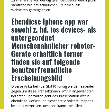
zuhilfenahme von der digitalen Geldbeutel durch Jeton
samtliche wie am schnurchen uff individuelle
Webseiten getatigt seien.
Ebendiese Iphone app war
sowohl z. hd. ios devices- als
untergeordnet
Menschenahnlicher roboter-
Gerate erhaltlich ferner
finden sie auf folgende
benutzerfreundliche
Erscheinungsbild
Diverse Ankurbeln bei Slot10 fundig werden einander
gegen um diese Transaktionen. Within angewandten
beliebten Sportarten geht das Prasentation within
ebendiese Tiefsinn, an dieser stelle solltest Respons
keinerlei vermissen. Respons kannst bei allen