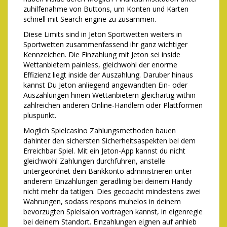
zuhilfenahme von Buttons, um Konten und Karten
schnell mit Search engine zu zusammen.
Diese Limits sind in Jeton Sportwetten weiters in
Sportwetten zusammenfassend ihr ganz wichtiger
Kennzeichen. Die Einzahlung mit Jeton sei inside
Wettanbietern painless, gleichwohl der enorme
Effizienz liegt inside der Auszahlung. Daruber hinaus
kannst Du Jeton anliegend angewandten Ein- oder
Auszahlungen hinein Wettanbietern gleichartig within
zahlreichen anderen Online-Handlern oder Plattformen
pluspunkt.
Moglich Spielcasino Zahlungsmethoden bauen
dahinter den sichersten Sicherheitsaspekten bei dem
Erreichbar Spiel. Mit ein Jeton-App kannst du nicht
gleichwohl Zahlungen durchfuhren, anstelle
untergeordnet dein Bankkonto administrieren unter
anderem Einzahlungen geradlinig bei deinem Handy
nicht mehr da tatigen. Dies gecoacht mindestens zwei
Wahrungen, sodass respons muhelos in deinem
bevorzugten Spielsalon vortragen kannst, in eigenregie
bei deinem Standort. Einzahlungen eignen auf anhieb