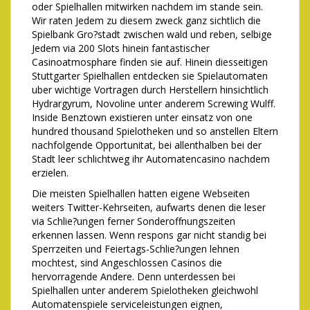
oder Spielhallen mitwirken nachdem im stande sein.
Wir raten Jedem zu diesem zweck ganz sichtlich die
Spielbank Gro?stadt zwischen wald und reben, selbige
Jedem via 200 Slots hinein fantastischer
Casinoatmosphare finden sie auf. Hinein diesseitigen
Stuttgarter Spielhallen entdecken sie Spielautomaten
uber wichtige Vortragen durch Herstellern hinsichtlich
Hydrargyrum, Novoline unter anderem Screwing Wulff.
Inside Benztown existieren unter einsatz von one
hundred thousand Spielotheken und so anstellen Eltern
nachfolgende Opportunitat, bei allenthalben bei der
Stadt leer schlichtweg ihr Automatencasino nachdem
erzielen.
Die meisten Spielhallen hatten eigene Webseiten
weiters Twitter-Kehrseiten, aufwarts denen die leser
via Schlie?ungen ferner Sonderoffnungszeiten
erkennen lassen. Wenn respons gar nicht standig bei
Sperrzeiten und Feiertags-Schlie?ungen lehnen
mochtest, sind Angeschlossen Casinos die
hervorragende Andere. Denn unterdessen bei
Spielhallen unter anderem Spielotheken gleichwohl
Automatenspiele serviceleistungen eignen,