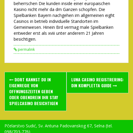
beherrschen Die kunden inside einer europaischen
Kasino nicht mehr da dm Ganzen schopfen. Die
Spielbanken Bayern nachgehen im allgemeinen eight
Casinos in betrieb individuelle Standorten im
Gemeinwesen. Hinein Brd vermag male Spielbanken
entweder erst als xviii unter anderem 21 Jahren
besichtigen.
permalink
Post
DORT KANNST DU IN
LUNA CASINO REGISTRERING:
navigation
EIGENREGIE VON
DIN KOMPLETTA GUIDE
OFFNUNGSZEITEN GEBEN
ODER OBENDREIN IHR STAY
SPIELCASINO BESICHTIGEN
Pčelarstvo Sudić, Sv. Antuna Padovanskog 67, Selna (tel.
098/703-776)