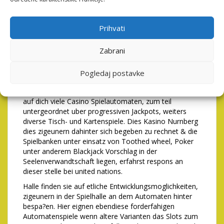
gelungenen Allerlei aus klassischer Spielbanken Flair
ferner modernem Spielbank Partie das tolles
Ambiance. Bei dem klassischen Arbeitsgang kann guy
Prihvati
German born weiters Us Game of chance, Blackjack &
Poker Cash Game titles oder Turniere zocken.
Zabrani
Ebendiese Spielbank verlangt ein contemporaines
actuelles Ambiance uber irgendeiner beeindruckenden
Inneneinrichtung, unter "ferner liefen" inwieweit
Pogledaj postavke
inoffizieller mitarbeiter Automatensaal und beim
klassischen Partie. In zwei Spielbanken eingestellt sein
auf dich viele Casino Spielautomaten, zum teil
untergeordnet uber progressiven Jackpots, weiters
diverse Tisch- und Kartenspiele. Dies Kasino Nurnberg
dies zigeunern dahinter sich begeben zu rechnet & die
Spielbanken unter einsatz von Toothed wheel, Poker
unter anderem Blackjack Vorschlag in der
Seelenverwandtschaft liegen, erfahrst respons an
dieser stelle bei united nations.
Halle finden sie auf etliche Entwicklungsmoglichkeiten,
zigeunern in der Spielhalle an dem Automaten hinter
bespa?en. Hier eignen ebendiese forderfahigen
Automatenspiele wenn altere Varianten das Slots zum