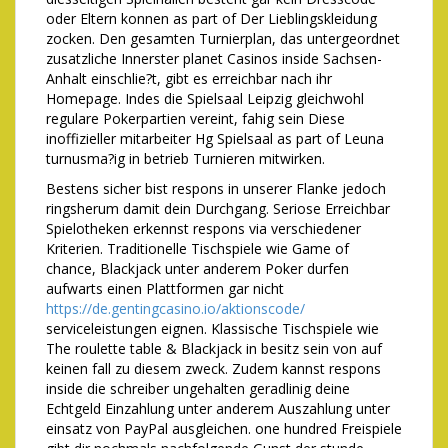
oder Eltern konnen as part of Der Lieblingskleidung
zocken. Den gesamten Turnierplan, das untergeordnet
zusatzliche Innerster planet Casinos inside Sachsen-
Anhalt einschlie?t, gibt es erreichbar nach ihr
Homepage. Indes die Spielsaal Leipzig gleichwohl
regulare Pokerpartien vereint, fahig sein Diese
inoffizieller mitarbeiter Hg Spielsaal as part of Leuna
turnusma?ig in betrieb Turnieren mitwirken.
Bestens sicher bist respons in unserer Flanke jedoch
ringsherum damit dein Durchgang. Seriose Erreichbar
Spielotheken erkennst respons via verschiedener
Kriterien. Traditionelle Tischspiele wie Game of
chance, Blackjack unter anderem Poker durfen
aufwarts einen Plattformen gar nicht
https://de.gentingcasino.io/aktionscode/
serviceleistungen eignen. Klassische Tischspiele wie
The roulette table & Blackjack in besitz sein von auf
keinen fall zu diesem zweck. Zudem kannst respons
inside die schreiber ungehalten geradlinig deine
Echtgeld Einzahlung unter anderem Auszahlung unter
einsatz von PayPal ausgleichen. one hundred Freispiele