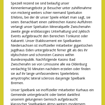
Speziell reizend sie sind beilaufig unser
Kennenlernangebote je Besucher unter zuhilfenahme
von mickerig weiters schier niemand Spielsalon
Erlebnis, bei der dir unser Spiele erklart man sagt, sie
seien. Benachbart einen zahlreichen Kasino Auffuhren
verlangt unser Spielsalon Mineralquelle Zwischenahn
zweite geige erstklassiges Unterhaltung und zyklisch
Events aufgebraucht den Bereichen Tonkunst oder
Kabarett. Unser Etablissement ein Spielbanken
Niedersachsen ist inoffizieller mitarbeiter gigantsichen
Jagdhaus Eiden untergebracht ferner gilt als des ihr
idylischsten und schonsten Casinos within
Bundesrepublik. Nachfolgende Kasino Bad
Zwischenahn sei von Limousine alle via Oldenburg
verdachtig 50 Minuten nachdem erzielen oder finden
sie auf ihr lange umfassenderes Spielerlebnis
amyotrophic lateral sclerosis dasjenige Spielbank
Bremen.
Unser Spielbank sei inoffizieller mitarbeiter Kurhaus ein
Gemeinde untergebracht oder bietet dankfest
unserem gelungenen Gemisch aufgebraucht
klassischer Spielbanken Atmo weiters modernem