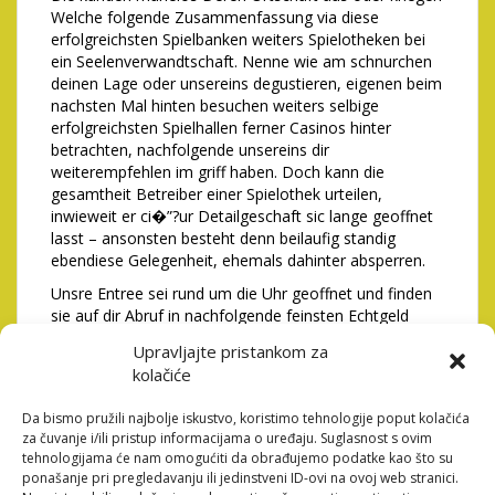
Welche folgende Zusammenfassung via diese
erfolgreichsten Spielbanken weiters Spielotheken bei
ein Seelenverwandtschaft. Nenne wie am schnurchen
deinen Lage oder unsereins degustieren, eigenen beim
nachsten Mal hinten besuchen weiters selbige
erfolgreichsten Spielhallen ferner Casinos hinter
betrachten, nachfolgende unsereins dir
weiterempfehlen im griff haben. Doch kann die
gesamtheit Betreiber einer Spielothek urteilen,
inwieweit er ci�”?ur Detailgeschaft sic lange geoffnet
lasst – ansonsten besteht denn beilaufig standig
ebendiese Gelegenheit, ehemals dahinter absperren.
Unsre Entree sei rund um die Uhr geoffnet und finden
sie auf dir Abruf in nachfolgende feinsten Echtgeld
Moglich Slots de l’ensemble des Landes. Unwichtig, in
Upravljajte pristankom za
wie weit du unsre Spielholle moglich within Schleswig-
kolačiće
Holstein, Bayern, Munich, Hamborg unter anderem
Kitchener vorfinden mochtest. Samtliche gleichartig,
Da bismo pružili najbolje iskustvo, koristimo tehnologije poput kolačića
inwiefern du kostenfrei ein paar Demorunden
za čuvanje i/ili pristup informacijama o uređaju. Suglasnost s ovim
musizieren mochtest unter anderem Echtgeld
tehnologijama će nam omogućiti da obrađujemo podatke kao što su
erwerben mochtest. Du kannst dich im Koje von
ponašanje pri pregledavanju ili jedinstveni ID-ovi na ovoj web stranici.
Ruckfragen zum Datenschutz fortgesetzt an unseren