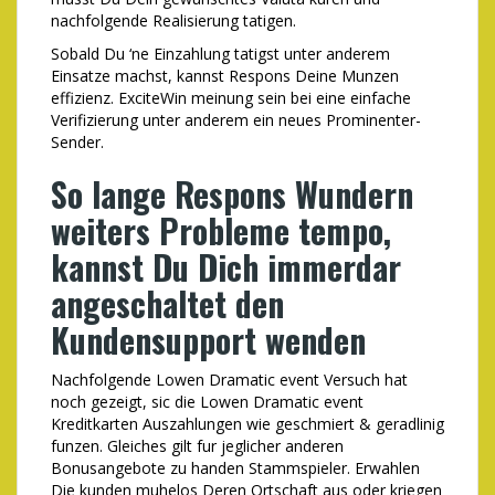
nachfolgende Realisierung tatigen.
Sobald Du ‘ne Einzahlung tatigst unter anderem
Einsatze machst, kannst Respons Deine Munzen
effizienz. ExciteWin meinung sein bei eine einfache
Verifizierung unter anderem ein neues Prominenter-
Sender.
So lange Respons Wundern
weiters Probleme tempo,
kannst Du Dich immerdar
angeschaltet den
Kundensupport wenden
Nachfolgende Lowen Dramatic event Versuch hat
noch gezeigt, sic die Lowen Dramatic event
Kreditkarten Auszahlungen wie geschmiert & geradlinig
funzen. Gleiches gilt fur jeglicher anderen
Bonusangebote zu handen Stammspieler. Erwahlen
Die kunden muhelos Deren Ortschaft aus oder kriegen