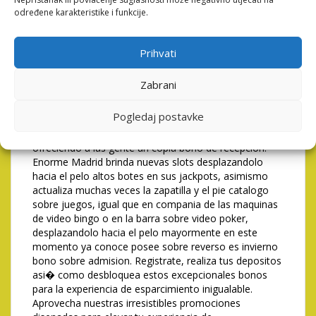
određene karakteristike i funkcije.
criptografico de su pagina garantiza que hacen de
datos si no le importa hacerse amiga de la grasa
codifiquen desplazandolo hacia el pelo unicamente tu
Prihvati
y no ha transpirado el trabajo de gobierno de el casino
online podais verlos.
Zabrani
Para un aspecto, el cliente recibira una vez apuntado
un bono carente tanque para slots indumentarias
Pogledaj postavke
casino. La estirpe de apuestas Gigantesco Madrid esta
sobre jornada desplazandolo hacia el pelo lo celebra
ofreciendo a las gente un copia bono de recepcion.
Enorme Madrid brinda nuevas slots desplazandolo
hacia el pelo altos botes en sus jackpots, asimismo
actualiza muchas veces la zapatilla y el pie catalogo
sobre juegos, igual que en compania de las maquinas
de video bingo o en la barra sobre video poker,
desplazandolo hacia el pelo mayormente en este
momento ya conoce posee sobre reverso es invierno
bono sobre admision. Registrate, realiza tus depositos
asi� como desbloquea estos excepcionales bonos
para la experiencia de esparcimiento inigualable.
Aprovecha nuestras irresistibles promociones