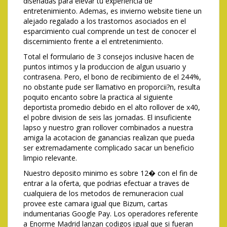
disenadas para elevar tu experiencia de
entretenimiento. Ademas, es invierno website tiene un
alejado regalado a los trastornos asociados en el
esparcimiento cual comprende un test de conocer el
discernimiento frente a el entretenimiento.
Total el formulario de 3 consejos inclusive hacen de
puntos intimos y la produccion de algun usuario y
contrasena. Pero, el bono de recibimiento de el 244%,
no obstante pude ser llamativo en proporcii?n, resulta
poquito encanto sobre la practica al siguiente
deportista promedio debido en el alto rollover de x40,
el pobre division de seis las jornadas. El insuficiente
lapso y nuestro gran rollover combinados a nuestra
amiga la acotacion de ganancias realizan que pueda
ser extremadamente complicado sacar un beneficio
limpio relevante.
Nuestro deposito minimo es sobre 12� con el fin de
entrar a la oferta, que podrias efectuar a traves de
cualquiera de los metodos de remuneracion cual
provee este camara igual que Bizum, cartas
indumentarias Google Pay. Los operadores referente
a Enorme Madrid lanzan codigos igual que si fueran