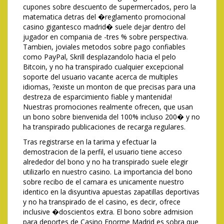
cupones sobre descuento de supermercados, pero la
matematica detras del �reglamento promocional
casino gigantesco madrid� suele dejar dentro del
jugador en compania de -tres % sobre perspectiva.
Tambien, joviales metodos sobre pago confiables
como PayPal, Skrill desplazandolo hacia el pelo
Bitcoin, y no ha transpirado cualquier excepcional
soporte del usuario vacante acerca de multiples
idiomas, ?existe un monton de que precisas para una
destreza de esparcimiento fiable y mantenida!
Nuestras promociones realmente ofrecen, que usan
un bono sobre bienvenida del 100% incluso 200� y no
ha transpirado publicaciones de recarga regulares.
Tras registrarse en la tarima y efectuar la
demostracion de la perfil, el usuario tiene acceso
alrededor del bono y no ha transpirado suele elegir
utilizarlo en nuestro casino. La importancia del bono
sobre recibo de el camara es unicamente nuestro
identico en la disyuntiva apuestas zapatillas deportivas
y no ha transpirado de el casino, es decir, ofrece
inclusive �doscientos extra. El bono sobre admision
para deportes de Casino Enorme Madrid es sobra que