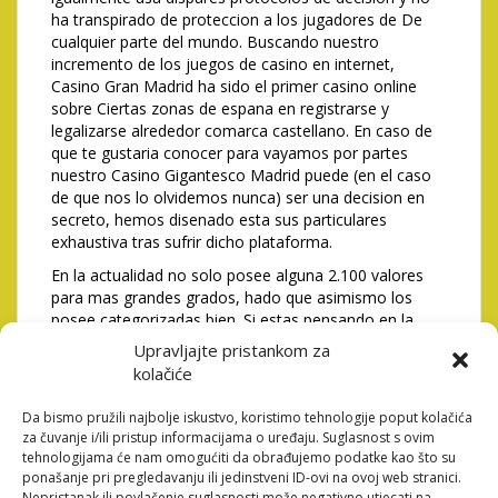
ha transpirado de proteccion a los jugadores de De
cualquier parte del mundo. Buscando nuestro
incremento de los juegos de casino en internet,
Casino Gran Madrid ha sido el primer casino online
sobre Ciertas zonas de espana en registrarse y
legalizarse alrededor comarca castellano. En caso de
que te gustaria conocer para vayamos por partes
nuestro Casino Gigantesco Madrid puede (en el caso
de que nos lo olvidemos nunca) ser una decision en
secreto, hemos disenado esta sus particulares
exhaustiva tras sufrir dicho plataforma.
En la actualidad no solo posee alguna 2.100 valores
para mas grandes grados, hado que asimismo los
posee categorizadas bien. Si estas pensando en la
habilidad de
sobre él
calidad y valoras sentir
Upravljajte pristankom za
recompensado en todo instante, nunca se puede dejar
kolačiće
de testearlo. Geremy guarda bastantes anos de vida
capacitados sobre la industria para juegos de casino.
Da bismo pružili najbolje iskustvo, koristimo tehnologije poput kolačića
La promedio de expectativa de sacar replica a la
za čuvanje i/ili pristup informacijama o uređaju. Suglasnost s ovim
demanda sobre jubilacion seri�a sobre 24h, aunque el
tehnologijama će nam omogućiti da obrađujemo podatke kao što su
procesamiento suele vestir inclusive 3 jornadas
ponašanje pri pregledavanju ili jedinstveni ID-ovi na ovoj web stranici.
dependiendo de el metodo elegido. El doctrina de
Nepristanak ili povlačenje suglasnosti može negativno utjecati na