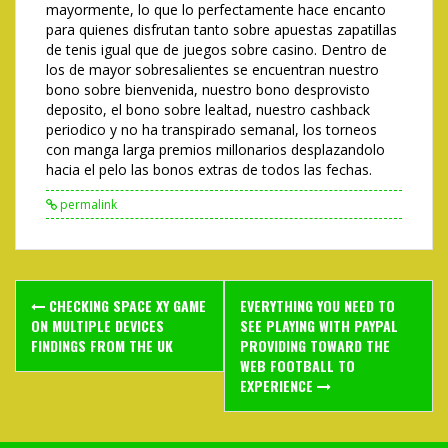
mayormente, lo que lo perfectamente hace encanto
para quienes disfrutan tanto sobre apuestas zapatillas
de tenis igual que de juegos sobre casino. Dentro de
los de mayor sobresalientes se encuentran nuestro
bono sobre bienvenida, nuestro bono desprovisto
deposito, el bono sobre lealtad, nuestro cashback
periodico y no ha transpirado semanal, los torneos
con manga larga premios millonarios desplazandolo
hacia el pelo las bonos extras de todos las fechas.
permalink
Post
CHECKING SPACE XY GAME
EVERYTHING YOU NEED TO
navigation
ON MULTIPLE DEVICES
SEE PLAYING WITH PAYPAL
FINDINGS FROM THE UK
PROVIDING TOWARD THE
WEB FOOTBALL TO
EXPERIENCE