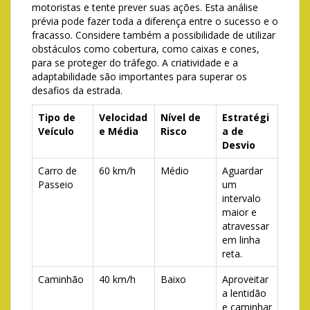
motoristas e tente prever suas ações. Esta análise
prévia pode fazer toda a diferença entre o sucesso e o
fracasso. Considere também a possibilidade de utilizar
obstáculos como cobertura, como caixas e cones,
para se proteger do tráfego. A criatividade e a
adaptabilidade são importantes para superar os
desafios da estrada.
Tipo de
Velocidad
Nível de
Estratégi
Veículo
e Média
Risco
a de
Desvio
Carro de
60 km/h
Médio
Aguardar
Passeio
um
intervalo
maior e
atravessar
em linha
reta.
Caminhão
40 km/h
Baixo
Aproveitar
a lentidão
e caminhar