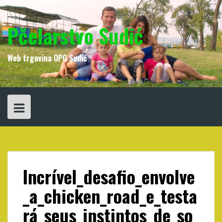
Skip
to
content
Pčelarstvo Sudić
Web trgovina OPG Sudić
Incrível_desafio_envolve
_a_chicken_road_e_testa
rá_seus_instintos_de_so