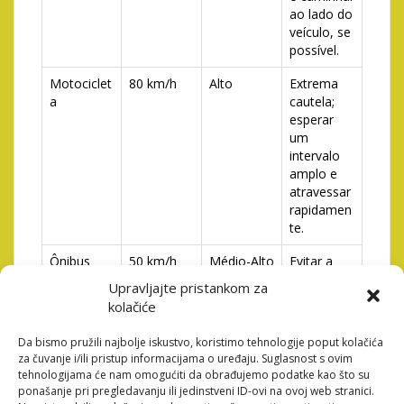
ao lado do
veículo, se
possível.
Motociclet
80 km/h
Alto
Extrema
a
cautela;
esperar
um
intervalo
amplo e
atravessar
rapidamen
te.
Ônibus
50 km/h
Médio-Alto
Evitar a
travessia
Upravljajte pristankom za
durante a
kolačiće
aproximaç
ão;
Da bismo pružili najbolje iskustvo, koristimo tehnologije poput kolačića
aguardar a
za čuvanje i/ili pristup informacijama o uređaju. Suglasnost s ovim
passagem
tehnologijama će nam omogućiti da obrađujemo podatke kao što su
completa.
ponašanje pri pregledavanju ili jedinstveni ID-ovi na ovoj web stranici.