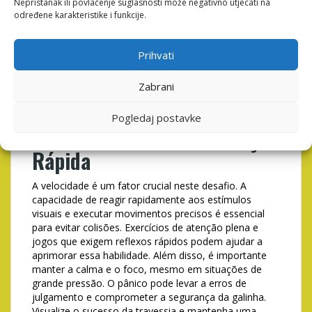
Nepristanak ili povlačenje suglasnosti može negativno utjecati na
određene karakteristike i funkcije.
A tabela acima ilustra a importância de adaptar a
estratégia de acordo com o tipo de veículo que se
aproxima. Cada tipo apresenta um nível de risco
Prihvati
diferente, exigindo um plano de ação específico. A
observação atenta e a tomada de decisão rápida são
Zabrani
fundamentais para garantir a segurança da galinha e
evitar acidentes.
Pogledaj postavke
Dominando a Arte da Reação
Rápida
A velocidade é um fator crucial neste desafio. A
capacidade de reagir rapidamente aos estímulos
visuais e executar movimentos precisos é essencial
para evitar colisões. Exercícios de atenção plena e
jogos que exigem reflexos rápidos podem ajudar a
aprimorar essa habilidade. Além disso, é importante
manter a calma e o foco, mesmo em situações de
grande pressão. O pânico pode levar a erros de
julgamento e comprometer a segurança da galinha.
Visualize o sucesso da travessia e mantenha uma