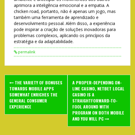
aprimora a inteligência emocional e a empatia. A
chicken road, portanto, não é apenas um jogo, mas
também uma ferramenta de aprendizado e
desenvolvimento pessoal. Além disso, a experiência
pode inspirar a criação de soluções inovadoras para
problemas complexos, aplicando os princípios da
estratégia e da adaptabilidade.
permalink
Post
THE VARIETY OF BONUSES
A PROPER-DEPENDING ON-
navigation
TOWARDS MOBILE APPS
LINE CASINO, NETBET LOCAL
SOMEWHAT ENRICHES THE
CASINO IS A
GENERAL CONSUMER
STRAIGHTFORWARD-TO-
EXPERIENCE
FOOL AROUND WITH
PROGRAM ON BOTH MOBILE
AND YOU WILL PC