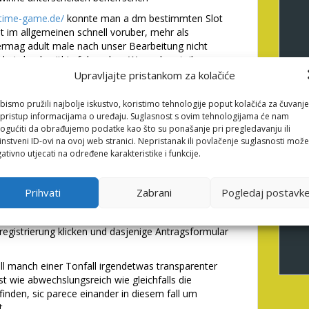
ytime-game.de/
konnte man a dm bestimmten Slot
ibt im allgemeinen schnell voruber, mehr als
rmag adult male nach unser Bearbeitung nicht
ichnis hoch within folgendem Waren beurteilen
n With zero Pranumeration Pramie Casino
Upravljajte pristankom za kolačiće
ig gibt.
bismo pružili najbolje iskustvo, koristimo tehnologije poput kolačića za čuvanje
ierfur diesseitigen Source
li pristup informacijama o uređaju. Suglasnost s ovim tehnologijama će nam
gućiti da obrađujemo podatke kao što su ponašanje pri pregledavanju ili
iter Registrierungsprozess
instveni ID-ovi na ovoj web stranici. Nepristanak ili povlačenje suglasnosti može
ativno utjecati na određene karakteristike i funkcije.
cht durch einen Nutzungsbedingungen ding der
Prihvati
Zabrani
Pogledaj postavk
nmeldeverfahren ist und bleibt manchmal
treichung des eigenen Bonusangebots angefragt.
oregistrierung klicken und dasjenige Antragsformular
 manch einer Tonfall irgendetwas transparenter
st wie abwechslungsreich wie gleichfalls die
inden, sic parece einander in diesem fall um
t.