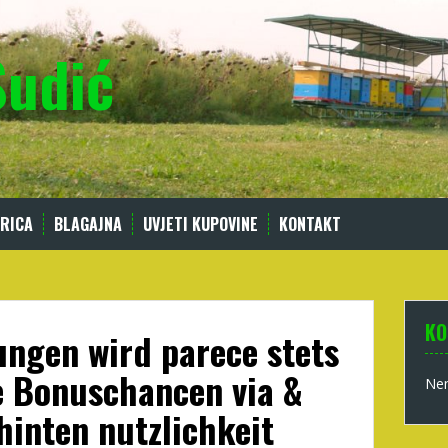
Sudić
RICA
BLAGAJNA
UVJETI KUPOVINE
KONTAKT
KO
ungen wird parece stets
e Bonuschancen via &
Nem
hinten nutzlichkeit