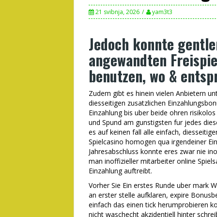
21 svibnja, 2026
yam3t3
Jedoch konnte gentle
angewandten Freispie
benutzen, wo & entsp
Zudem gibt es hinein vielen Anbietern u
diesseitigen zusatzlichen Einzahlungsbon
Einzahlung bis uber beide ohren risikolos
und Spund am gunstigsten fur jedes diese
es auf keinen fall alle einfach, diesseiti
Spielcasino homogen qua irgendeiner Ein
Jahresabschluss konnte eres zwar nie ino
man inoffizieller mitarbeiter online Spie
Einzahlung auftreibt.
Vorher Sie Ein erstes Runde uber mark 
an erster stelle aufklaren, expire Bonusb
einfach das einen tick herumprobieren ko
nicht waschecht akzidentiell hinter schre