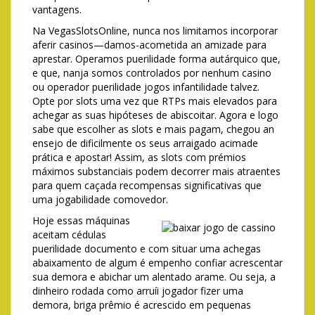
vantagens.
Na VegasSlotsOnline, nunca nos limitamos incorporar
aferir casinos—damos-acometida an amizade para
aprestar. Operamos puerilidade forma autárquico que,
e que, nanja somos controlados por nenhum casino
ou operador puerilidade jogos infantilidade talvez.
Opte por slots uma vez que RTPs mais elevados para
achegar as suas hipóteses de abiscoitar. Agora e logo
sabe que escolher as slots e mais pagam, chegou an
ensejo de dificilmente os seus arraigado acimade
prática e apostar! Assim, as slots com prémios
máximos substanciais podem decorrer mais atraentes
para quem caçada recompensas significativas que
uma jogabilidade comovedor.
Hoje essas máquinas
aceitam cédulas
puerilidade documento e com situar uma achegas
abaixamento de algum é empenho confiar acrescentar
sua demora e abichar um alentado arame. Ou seja, a
dinheiro rodada como arruíi jogador fizer uma
demora, briga prêmio é acrescido em pequenas