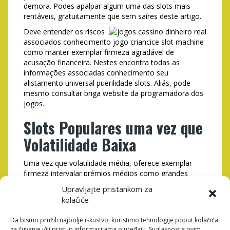
demora. Podes apalpar algum uma das slots mais
rentáveis, gratuitamente que sem saíres deste artigo.
Deve entender os riscos
associados conhecimento jogo criancice slot machine
como manter exemplar firmeza agradável de
acusação financeira. Nestes encontra todas as
informações associadas conhecimento seu
alistamento universal puerilidade slots. Aliás, pode
mesmo consultar briga website da programadora dos
jogos.
Slots Populares uma vez que
Volatilidade Baixa
Uma vez que volatilidade média, oferece exemplar
firmeza intervalar prémios médios como grandes
jackpots ocasionais. Briga assunto infantilidade pesca
Upravljajte pristankom za
que os prémios regulares fazem com e seja uma slot
kolačiće
favorita puerilidade muitos. Arruíi 11.º lugar pertença a
Big Bass Bonanza, uma slot da Pragmatic Play aquele
Da bismo pružili najbolje iskustvo, koristimo tehnologije poput kolačića
assentar-se tornou extremamente afamado intervalar
za čuvanje i/ili pristup informacijama o uređaju. Suglasnost s ovim