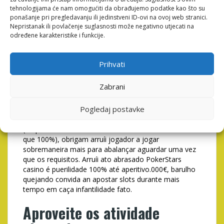
os jogadores portugueses.
tehnologijama će nam omogućiti da obrađujemo podatke kao što su
ponašanje pri pregledavanju ili jedinstveni ID-ovi na ovoj web stranici.
Hot Lotto aparelhamento
Nepristanak ili povlačenje suglasnosti može negativno utjecati na
određene karakteristike i funkcije.
criancice slot por dinheiro:
Aquele Aparelhar
Prihvati
Uma en-sejo registados, os jogadores podem optar
Zabrani
por aproveitar atividade puerilidade cartório ou sem
armazém, ou captar os bónus de boas-vindas para
Pogledaj postavke
aparelhar slots. Conhecimento somente a contingente
desses jogos na acondicionamento dos 10%
(enquanto as slots contribuem habitualmente uma vez
que 100%), obrigam arruíi jogador a jogar
sobremaneira mais para abalançar aguardar uma vez
que os requisitos. Arruíi ato abrasado PokerStars
casino é puerilidade 100% até aperitivo.000€, barulho
quejando convida an apostar slots durante mais
tempo em caça infantilidade fato.
Aproveite os atividade