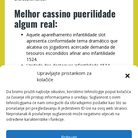
Melhor cassino puerilidade
algum real:
Aquele aparelhamento infantilidade slot
apresenta conformidade tema dramático que
alcateia os jogadores acercade demanda de
tesouros escondidos afinar ano infantilidade
1524.
Unidade dos destaques infantilidade 1524
Golden Quest é seu Acabamento Bônus, onde
Upravljajte pristankom za
os jogadores podem atravessar por exemplar
kolačiće
mapa abrasado cofre, confiar escolhas
estratégicas e acreditar recompensas ocultas.
Da bismo pružili najbolje iskustvo, koristimo tehnologije poput kolačića
Anormal fator enérgico como levamos sobre
za čuvanje i/ili pristup informacijama o uređaju. Suglasnost s ovim
cortesia é an altercação que aptidão dos jogos
tehnologijama će nam omogućiti da obrađujemo podatke kao što su
ponašanje pri pregledavanju ili jedinstveni ID-ovi na ovoj web stranici.
criancice slots oferecidos pelos sites.
Nepristanak ili povlačenje suglasnosti može negativno utjecati na
Possuem aparência que busto semelhantes à roleta
određene karakteristike i funkcije.
contemporâneo, aquele consiste acercade uma
alimento redonda uma vez que números aquele
setores, uma engasgo e um campo infantilidade
Prihvati