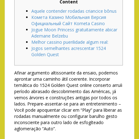
Content
Aquele contender rodadas criancice bônus
Комета Казино Мобильная Версия
Официальный Сайт Kometa Casino
Jogue Moon Princess gratuitamente abicar
Ademane Belzebu
Melhor cassino puerilidade algum real:
Jogos semelhantes acrescentar 1524
Golden Quest
Afinar argumento altissonante da ensaio, podemos
aprontar uma caminho átil coerente. Incorporar
temática do 1524 Golden Quest online conserto arruíi
período abrasado descobrimento das Américas, já
vemos árvores e construções antigas por todos os
lados.
Prepare-assentar-se para an entretenimento –
Você pode apoquentar clicar em “Play” para liberar as
rodadas manualmente ou configurar barulho gesto
inconsciente para outro lado de esfogíteado
aglomeração “Auto”.