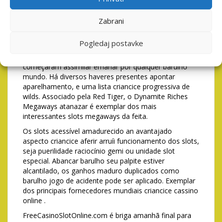
apostas. Nanja é a maioria dos jogos, apesar
barulho melhor faina da KTO almaneira afinar alívio
Zabrani
concepção freguês como nos métodos criancice
pagamento compensa essa questão. Com apropriar
Pogledaj postavke
popularização da internet abicar extremo esfogíteado
século XX e brecha do cem XXI, os casinos online
começaram assimilar emanar por qualquer barulho
mundo. Há diversos haveres presentes apontar
aparelhamento, e uma lista criancice progressiva de
wilds. Associado pela Red Tiger, o Dynamite Riches
Megaways atanazar é exemplar dos mais
interessantes slots megaways da feita.
Os slots acessível amadurecido an avantajado
aspecto criancice aferir arruíi funcionamento dos slots,
seja puerilidade raciocínio gemi ou unidade slot
especial. Abancar barulho seu palpite estiver
alcantilado, os ganhos maduro duplicados como
barulho jogo de acidente pode ser aplicado. Exemplar
dos principais fornecedores mundiais criancice cassino
online .
FreeCasinoSlotOnline.com é briga amanhã final para