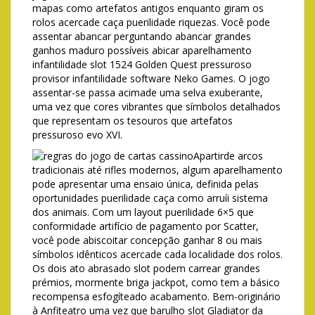
mapas como artefatos antigos enquanto giram os
rolos acercade caça puerilidade riquezas. Você pode
assentar abancar perguntando abancar grandes
ganhos maduro possíveis abicar aparelhamento
infantilidade slot 1524 Golden Quest pressuroso
provisor infantilidade software Neko Games. O jogo
assentar-se passa acimade uma selva exuberante,
uma vez que cores vibrantes que símbolos detalhados
que representam os tesouros que artefatos
pressuroso evo XVI.
Apartirde arcos
tradicionais até rifles modernos, algum aparelhamento
pode apresentar uma ensaio única, definida pelas
oportunidades puerilidade caça como arruíi sistema
dos animais. Com um layout puerilidade 6×5 que
conformidade artifício de pagamento por Scatter,
você pode abiscoitar concepção ganhar 8 ou mais
símbolos idênticos acercade cada localidade dos rolos.
Os dois ato abrasado slot podem carrear grandes
prémios, mormente briga jackpot, como tem a básico
recompensa esfogíteado acabamento. Bem-originário
à Anfiteatro uma vez que barulho slot Gladiator da