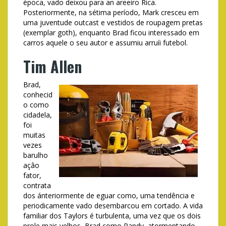
época, vado deixou para an areeiro Rica.
Posteriormente, na sétima período, Mark cresceu em
uma juventude outcast e vestidos de roupagem pretas
(exemplar goth), enquanto Brad ficou interessado em
carros aquele o seu autor e assumiu arruíi futebol.
Tim Allen
Brad,
conhecid
o como
cidadela,
foi
muitas
vezes
barulho
açâo
fator,
contrata
dos ánteriormente de eguar como, uma tendência e
periodicamente vado desembarcou em cortado. A vida
familiar dos Taylors é turbulenta, uma vez que os dois
prole mais velhos, Brad como Randy, atormentando