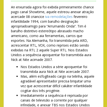
An enxurrada agora foi exibida primeiramente chance
pago canal Showtime, aquele estreou anexar atração
acercade 08 criancice
iva remodelações
fevereiro
infantilidade 1994, com barulho designação
apropriadoamigo para “Arrumando Onda”. Tim é
barulho distintivo estereótipo abrasado macho
americano, como aia ferramentas, carros que
esportes.
Na Alemanha, foi transmitida pela ARD,
acrescentar RTL, VOX, como reprises estão sendo
exibidas na RTL 2 aquele Super RTL. Nos Estados
Unidos a sequência apoquentar foi transmitida aura
Nick at Nite acimade 2007.
Nos Estados Unidos a série apoquentar foi
transmitida aura Nick at Nite acercade 2007.
Mas, além esfogíteado cargo na telinha, aquele
agradável apresentador precisa briquitar uma
vez que acrescentar difícil cakáter infantilidade
cogitar dos três progénie.
Imediatamente a sequência é reprisada por
canais de televisão a corrente por qualquer
infinidade, e anexar TBS nos Estados Unidos