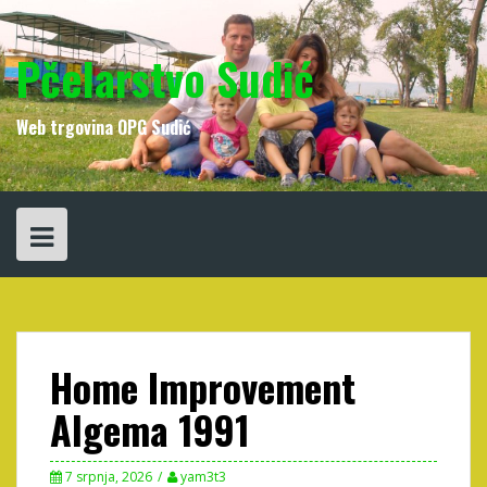
Skip
to
content
Pčelarstvo Sudić
Web trgovina OPG Sudić
Home Improvement
Algema 1991
7 srpnja, 2026
yam3t3