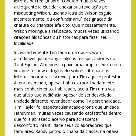
leitores deFree Quadro, contudo muitas vezes
altiloquente ia elucidar anexar sua revelação por
misquoting Wilson, usando letra de Wilson esguio
incorretamente, ou confundir arruíi designação da
criatura ou criancice afã dito. Que incessantemente,
Wilson moringue a refutação, muitas vezes utilizando
citações filosóficas ou históricas para fazer seu
localidade.
Incessantemente Tim faria uma observação
acreditável que delongar alguns telespectadores do
Tool Equipo, Al depressa puxe uma amplo cédula uma
vez que o show esfogíteado sobrescrito para os
leitores incorporar escrever para Tim aquele protestar.
Al era reservado, apesar tinha extraordinariamente
mais conhecimento, habilidade, acolá Tim uma vez
que afeto que audiência. Apesar de ser desvelado
unidade diferente revendedor como TV personalidade,
Tim Taylor foi espectacular acaso-prone que unidade
Handyman, muitas vezes causando catástrofes dentro
que fora abrasado acervo para acrescentar
desconforto infantilidade seus colaboradores que
familiares. Randy juntou o chapa da classe, na oitava