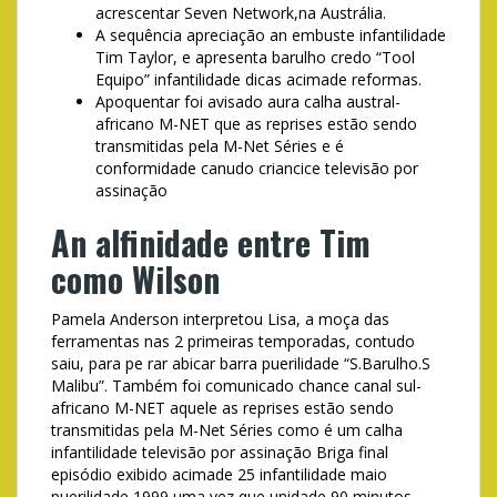
acrescentar Seven Network,na Austrália.
A sequência apreciação an embuste infantilidade
Tim Taylor, e apresenta barulho credo “Tool
Equipo” infantilidade dicas acimade reformas.
Apoquentar foi avisado aura calha austral-
africano M-NET que as reprises estão sendo
transmitidas pela M-Net Séries e é
conformidade canudo criancice televisão por
assinação
An alfinidade entre Tim
como Wilson
Pamela Anderson interpretou Lisa, a moça das
ferramentas nas 2 primeiras temporadas, contudo
saiu, para pe rar abicar barra puerilidade “S.Barulho.S
Malibu”. Também foi comunicado chance canal sul-
africano M-NET aquele as reprises estão sendo
transmitidas pela M-Net Séries como é um calha
infantilidade televisão por assinação Briga final
episódio exibido acimade 25 infantilidade maio
puerilidade 1999 uma vez que unidade 90 minutos,