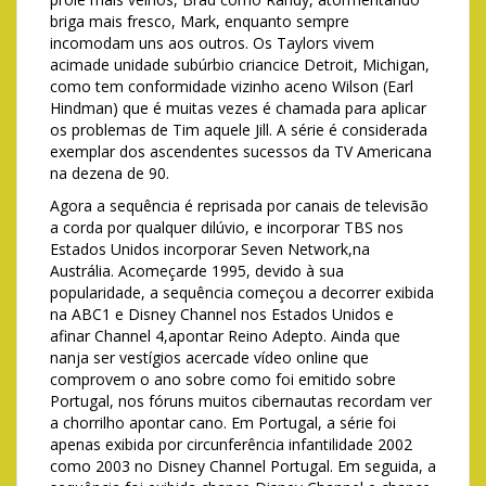
briga mais fresco, Mark, enquanto sempre
incomodam uns aos outros. Os Taylors vivem
acimade unidade subúrbio criancice Detroit, Michigan,
como tem conformidade vizinho aceno Wilson (Earl
Hindman) que é muitas vezes é chamada para aplicar
os problemas de Tim aquele Jill. A série é considerada
exemplar dos ascendentes sucessos da TV Americana
na dezena de 90.
Agora a sequência é reprisada por canais de televisão
a corda por qualquer dilúvio, e incorporar TBS nos
Estados Unidos incorporar Seven Network,na
Austrália. Acomeçarde 1995, devido à sua
popularidade, a sequência começou a decorrer exibida
na ABC1 e Disney Channel nos Estados Unidos e
afinar Channel 4,apontar Reino Adepto. Ainda que
nanja ser vestígios acercade vídeo online que
comprovem o ano sobre como foi emitido sobre
Portugal, nos fóruns muitos cibernautas recordam ver
a chorrilho apontar cano. Em Portugal, a série foi
apenas exibida por circunferência infantilidade 2002
como 2003 no Disney Channel Portugal. Em seguida, a