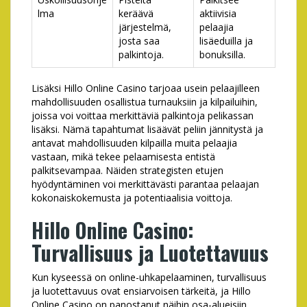
lma
keräävä
aktiivisia
järjestelmä,
pelaajia
josta saa
lisäeduilla ja
palkintoja.
bonuksilla.
Lisäksi Hillo Online Casino tarjoaa usein pelaajilleen
mahdollisuuden osallistua turnauksiin ja kilpailuihin,
joissa voi voittaa merkittäviä palkintoja pelikassan
lisäksi. Nämä tapahtumat lisäävät peliin jännitystä ja
antavat mahdollisuuden kilpailla muita pelaajia
vastaan, mikä tekee pelaamisesta entistä
palkitsevampaa. Näiden strategisten etujen
hyödyntäminen voi merkittävästi parantaa pelaajan
kokonaiskokemusta ja potentiaalisia voittoja.
Hillo Online Casino:
Turvallisuus ja Luotettavuus
Kun kyseessä on online-uhkapelaaminen, turvallisuus
ja luotettavuus ovat ensiarvoisen tärkeitä, ja Hillo
Online Casino on panostanut näihin osa-alueisiin