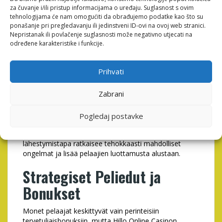
kotiutukset ja pelien etsiminen, on tehty
za čuvanje i/ili pristup informacijama o uređaju. Suglasnost s ovim
mahdollisimman yksinkertaisiksi, vähentäen teknistä
tehnologijama će nam omogućiti da obrađujemo podatke kao što su
kynnystä nauttia pelaamisesta.
ponašanje pri pregledavanju ili jedinstveni ID-ovi na ovoj web stranici.
Nepristanak ili povlačenje suglasnosti može negativno utjecati na
Nopeat ja selkeät ohjeet pelien aloittamiseen
određene karakteristike i funkcije.
Helppo pelihistorian seuranta
Selkeästi esitetyt bonus- ja kampanjatiedot
Suomenkielinen asiakaspalvelu saatavilla
Prihvati
Asiakastuen laatu ja saatavuus ovat usein
Zabrani
aliarvostettuja ominaisuuksia, mutta Hillo Online
Casinolla ne ovat keskeisessä roolissa. Tarjoamalla
suomenkielistä tukea mahdollisimman kattavasti,
Pogledaj postavke
kasino varmistaa, että pelaajat saavat apua nopeasti
ja ymmärrettävästi. Tämä henkilökohtainen
lähestymistapa ratkaisee tehokkaasti mahdolliset
ongelmat ja lisää pelaajien luottamusta alustaan.
Strategiset Peliedut ja
Bonukset
Monet pelaajat keskittyvät vain perinteisiin
tervetuliaisbonuksiin, mutta Hillo Online Casinon