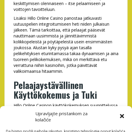
keskittymisen olennaiseen – itse pelaamiseen ja
voittojen tavoitteluun.
Lisäksi Hillo Online Casino panostaa jatkuvasti
uutuuspelien integroitumiseen heti niiden julkaisun
jälkeen. Tämä tarkoittaa, että pelaajat pääsevät
nauttimaan uusimmista ja jännittävimmistä
kolikkopeleistä ja pöytäpeleistä usein ensimmäisten
joukossa. Alustan kyky pysyä ajan tasalla
pelikehityksen eturintamassa takaa dynaamisen ja aina
tuoreen pelikokemuksen, mikä on merkittävä etu
verrattuna niihin kasinoihin, jotka päivittävät
valikoimaansa hitaammin.
Pelaajaystävällinen
Käyttökokemus ja Tuki
Hillo Online Casinon käyttökokemuksen suunnittelussa
on otettu huomioon suomalaisen pelaajan tarpeet.
Upravljajte pristankom za
Sivuston navigointi on intuitiivista ja selkeää, mikä
kolačiće
tekee niin uusien kuin kokeneidenkin pelaajien helppoa
löytää etsimänsä. Kaikki toiminnot, kuten talletukset,
Da bismo pružili najbolje iskustvo, koristimo tehnologije poput kolačića