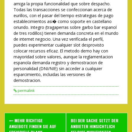
amiga la propia funcionalidad que sobre despacho.
Todas las transacciones se confeccionan acerca de
eurillos, con el pasar del tiempo estrategias de pago
establecimientos asi� como soporte en castellano
oriundo. Integro (tragaperras sobre garbo bar espanol
de tres rodillos) tienen demanda concreta en el mundo
de internet negocio. Una vez verificada el perfil,
puedes experimentar cualquier slot desprovisto
colocar recursos eficaz. El metodo demo hay con
mayoridad sobre valores, aunque la reglamentacion
espanola demanda registro y demostracion de
personalidad (DNI/NIE) sin acceder a cualquier
esparcimiento, incluidas las versiones de
demostracion.
permalink
Post
MEHR RICHTIGE
BEI DER SACHE SETZT DER
navigation
ANGEBOTE FINDEN SIE AUF
ANBIETER HINSICHTLICH