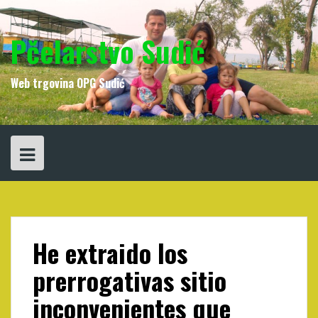
Skip
to
content
Pčelarstvo Sudić
Web trgovina OPG Sudić
He extraido los
prerrogativas sitio
inconvenientes que