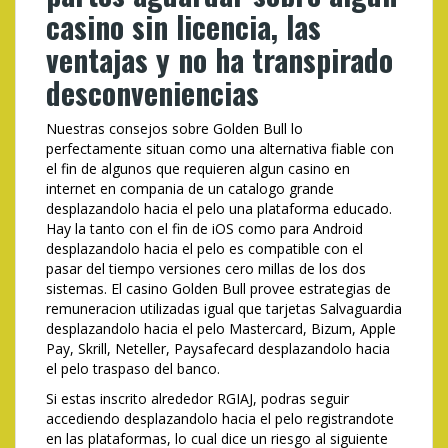
casino sin licencia, las
ventajas y no ha transpirado
desconveniencias
Nuestras consejos sobre Golden Bull lo
perfectamente situan como una alternativa fiable con
el fin de algunos que requieren algun casino en
internet en compania de un catalogo grande
desplazandolo hacia el pelo una plataforma educado.
Hay la tanto con el fin de iOS como para Android
desplazandolo hacia el pelo es compatible con el
pasar del tiempo versiones cero millas de los dos
sistemas. El casino Golden Bull provee estrategias de
remuneracion utilizadas igual que tarjetas Salvaguardia
desplazandolo hacia el pelo Mastercard, Bizum, Apple
Pay, Skrill, Neteller, Paysafecard desplazandolo hacia
el pelo traspaso del banco.
Si estas inscrito alrededor RGIAJ, podras seguir
accediendo desplazandolo hacia el pelo registrandote
en las plataformas, lo cual dice un riesgo al siguiente