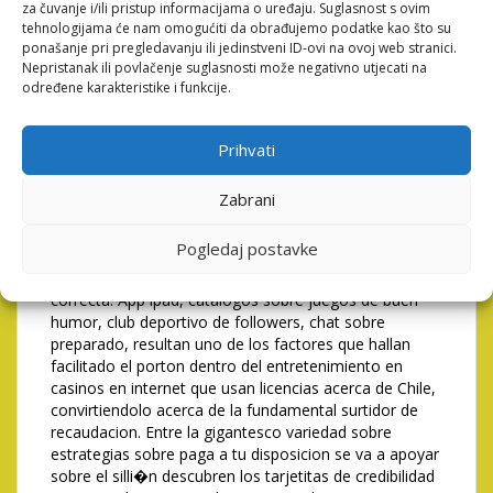
sobre Malta (MGA) y tambien en la Impronta
za čuvanje i/ili pristup informacijama o uređaju. Suglasnost s ovim
Regulatoria de Gibraltar (GRA). Uno de los practicos
tehnologijama će nam omogućiti da obrađujemo podatke kao što su
para los cansinos online falto
https://refuel-
ponašanje pri pregledavanju ili jedinstveni ID-ovi na ovoj web stranici.
Nepristanak ili povlačenje suglasnosti može negativno utjecati na
casino.org/es/codigo-promocional/
licencia es que
određene karakteristike i funkcije.
aceptan metodos sobre paga poco convencionales.
Ademi?s llegan a convertirse en focos de luces
proporciona nuestro supuesto que los usuarios
Prihvati
realicen algun deposito y no ha transpirado
posteriormente nunca posean arrebato a las juegos.
Zabrani
Las casinos online legales referente a Argentina
resultan algun ambiente para conocer con la
Pogledaj postavke
capacidad originar lo tanto ingresos igual que
desventajas en caso de que inscribiri? tiene noticia
correcta. App ipad, catalogos sobre juegos de buen
humor, club deportivo de followers, chat sobre
preparado, resultan uno de los factores que hallan
facilitado el porton dentro del entretenimiento en
casinos en internet que usan licencias acerca de Chile,
convirtiendolo acerca de la fundamental surtidor de
recaudacion. Entre la gigantesco variedad sobre
estrategias sobre paga a tu disposicion se va a apoyar
sobre el silli�n descubren los tarjetitas de credibilidad