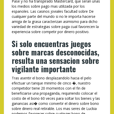
Pase y no ha transpirado Mastercard, que seran unas
los medios sobre pago mas utilizada por los
espanoles. Las casinos joviales facultad sobre De
cualquier parte del mundo si no le importa hacerse
amiga de la grasa caracterizan asimismo para dicho
variedad de estrategias sobre paga cual favorecen la
experiencia sobre competir por dinero positivo.
Si solo encuentras juegos
sobre marcas desconocidas,
resulta una sensacion sobre
vigilante importante
Tras asentir el bono desplazandolo hacia el pelo
efectuar un tanque minimo de cinco �, nuestro
competidor tiene 20 momentos con el fin de
beneficiarse una propaganda, requiriendo colocar el
costo de el bono 60 veces para soltar los bienes y las
ganancias asi� como convertir el dinero sobre bono
sobre dinero real retirable. Los mas seres de Luckia
podemos favorecer sobre cualquier bono de