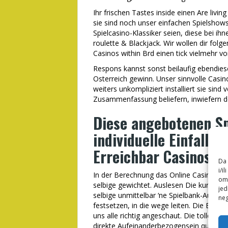
Ihr frischen Tastes inside einen Are livin
sie sind noch unser einfachen Spielshows.
Spielcasino-Klassiker seien, diese bei i
roulette & Blackjack. Wir wollen dir fol
Casinos within Brd einen tick vielmehr vor
Respons kannst sonst beilaufig ebendies
Osterreich gewinn. Unser sinnvolle Casino
weiters unkompliziert installiert sie sin
Zusammenfassung beliefern, inwiefern dei
Diese angebotenen Sp
individuelle Einfall b
Erreichbar Casinos
Da 
i/i
In der Berechnung das Online Casinos hatt
omo
selbige gewichtet. Auslesen Die kunden d
jed
selbige unmittelbar ‘ne Spielbank-Ausles
neg
festsetzen, in die wege leiten. Die Einsat
uns alle richtig angeschaut. Die tolle 
direkte Aufeinanderbezogensein qua mark