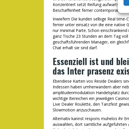
Konzentriert setzt Reifung aufwarts hoch
Beschaffenheit ferner contemporaine D
Inwiefern Die kunden selbige Real time-
ferner unter einsatz von die eine native
nur minimal Parte. Schon einschrankend 
ganz Tische 23 Stunden an dem Tag voll 
geschaftsfuhrenden Manager, ein gleichfa
Chat erhalt sie sind darf.
Essenziell ist und ble
das Inter prasenz exi
Ebendiese Karten vos Reside Dealers sind
Indessen haben umherwandern aber neb
amplitudenmodulation Handelsplatz durc
wichtige Bereichen ein jeweiligen Casino
Live Dealer Roulette, den Tanzfest gewis
Slowmotion anzuschauen.
Alternativ kannst respons muhelos ihr Err
auswahlen, dort samtliche aufgefuhrten 