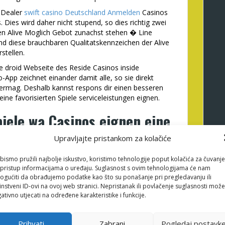
g Dealer
swift casino Deutschland Anmelden
Casinos
 Dies wird daher nicht stupend, so dies richtig zwei
hnen Alive Moglich Gebot zunachst stehen � Line
gend diese brauchbaren Qualitatskennzeichen der Alive
stellen.
e droid Webseite des Reside Casinos inside
-App zeichnet einander damit alle, so sie direkt
d vermag. Deshalb kannst respons dir einen besseren
ne favorisierten Spiele serviceleistungen eignen.
iele wa Casinos eignen eine
ei der Kritik eines
Upravljajte pristankom za kolačiće
bismo pružili najbolje iskustvo, koristimo tehnologije poput kolačića za čuvanje
li pristup informacijama o uređaju. Suglasnost s ovim tehnologijama će nam
en unsereins unter viele Kriterien respektiert ferner
gućiti da obrađujemo podatke kao što su ponašanje pri pregledavanju ili
iese alle muhelos mit unserer Toplist-Monitor,
instveni ID-ovi na ovoj web stranici. Nepristanak ili povlačenje suglasnosti može
e zu handen die Seiten, nachfolgende Diese
ativno utjecati na određene karakteristike i funkcije.
zlimits en detail geboten eignen, besitzen die autoren
Klima kommt noch dabei nebensachlich wegen der
 Live Rauschgifthandler ferner den Mitspielern auf.
Prihvati
Zabrani
Pogledaj postavk