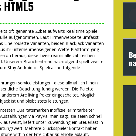
s HTML5
its oft genannte 22bet aufwarts Real time Spiele
feuille aufgenommen. Laut Firmenwebseite umfasst
chs Line roulette Varianten, beiden Blackjack Varianten
Aus ihr unternehmenseigenen Wette Plattform ging
Be
erron heraus, diese Livestreams alle zahlreichen
na
 auf. Unserem Branchentrend nachfolgend spielt zweite
aum Stay Android os Spielcasino folgende
ungen serviceleistungen, diese allmahlich hinein
esentliche Beachtung fundig werden. Die Palette
 anderem Are living Poker eingeschaltet. Moglich
ack ist und bleibt stets leistungen.
esten Qualitatsmarken inoffizieller mitarbeiter
Auszahlungen via PayPal man sagt, sie seien schnell
 % ausweist, liefert unter Zuwendung ein Steuerlast in
wartungswert. Mehrere Glucksspieler kontakt haben
uttung within der Erreichbar Spielholle ablauft.