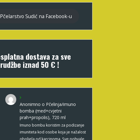
Pčelarstvo Sudić na Facebook-u
splatna dostava za sve
rudžbe iznad 50 € !
Anonimno
o
Pčelinja/imuno
bomba (med+cvjetni
prah+propolis), 720 ml
Imuno bombu koristim za podizanje
imuniteta kod osobe koja je nažalost
oboljela od karcinoma. Sve pohvale