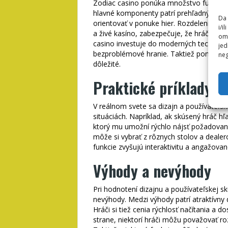
Zodiac casino ponúka množstvo funkcií, 
hlavné komponenty patrí prehľadný a int
Da 
orientovať v ponuke hier. Rozdelenie hie
i/i
a živé kasíno, zabezpečuje, že hráči môž
omo
casino investuje do moderných technológi
jed
bezproblémové hranie. Taktiež ponúka rô
neg
dôležité.
Praktické príklady a 
V reálnom svete sa dizajn a používateľs
situáciách. Napríklad, ak skúsený hráč hľ
ktorý mu umožní rýchlo nájsť požadovanú 
môže si vybrať z rôznych stolov a dealer
funkcie zvyšujú interaktivitu a angažovan
Výhody a nevýhody
Pri hodnotení dizajnu a používateľskej sk
nevýhody. Medzi výhody patrí atraktívny 
Hráči si tiež cenia rýchlosť načítania a 
strane, niektorí hráči môžu považovať ro