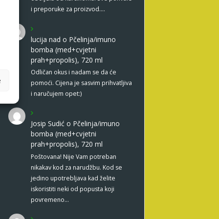
i preporuke za proizvod.…
lucija nad
o
Pčelinja/imuno
bomba (med+cvjetni
prah+propolis), 720 ml
Odličan okus i nadam se da će
e
pomoći. Cijena je sasvim prihvatljiva
i naručujem opet:)
Josip Sudić
o
Pčelinja/imuno
bomba (med+cvjetni
prah+propolis), 720 ml
Poštovana! Nije Vam potreban
nikakav kod za narudžbu. Kod se
jedino upotrebljava kad želite
iskoristiti neki od popusta koji
povremeno…