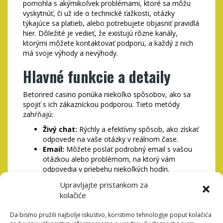
pomohla s akýmikoľvek problémami, ktoré sa môžu
vyskytnúť, či už ide o technické ťažkosti, otázky
týkajúce sa platieb, alebo potrebujete objasniť pravidlá
hier. Dôležité je vedieť, že existujú rôzne kanály,
ktorými môžete kontaktovať podporu, a každý z nich
má svoje výhody a nevýhody.
Hlavné funkcie a detaily
Betonred casino ponúka niekoľko spôsobov, ako sa
spojiť s ich zákazníckou podporou. Tieto metódy
zahŕňajú:
Živý chat:
Rýchly a efektívny spôsob, ako získať
odpovede na vaše otázky v reálnom čase.
Email:
Môžete poslať podrobný email s vašou
otázkou alebo problémom, na ktorý vám
odpovedia v priebehu niekoľkých hodín.
Telefón:
Priame telefonické spojenie s
Upravljajte pristankom za
podporou, ktoré je ideálne pre urgentné otázky.
kolačiće
Každý z týchto kanálov má svoje výhody. Napríklad,
živý chat je skvelý pre rýchle odpovede, zatiaľ čo email
Da bismo pružili najbolje iskustvo, koristimo tehnologije poput kolačića