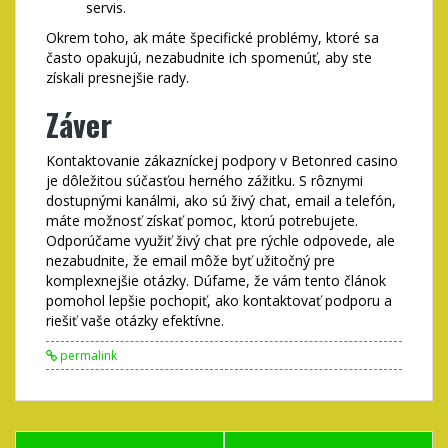
servis.
Okrem toho, ak máte špecifické problémy, ktoré sa
často opakujú, nezabudnite ich spomenúť, aby ste
získali presnejšie rady.
Záver
Kontaktovanie zákazníckej podpory v Betonred casino
je dôležitou súčasťou herného zážitku. S rôznymi
dostupnými kanálmi, ako sú živý chat, email a telefón,
máte možnosť získať pomoc, ktorú potrebujete.
Odporúčame využiť živý chat pre rýchle odpovede, ale
nezabudnite, že email môže byť užitočný pre
komplexnejšie otázky. Dúfame, že vám tento článok
pomohol lepšie pochopiť, ako kontaktovať podporu a
riešiť vaše otázky efektívne.
permalink