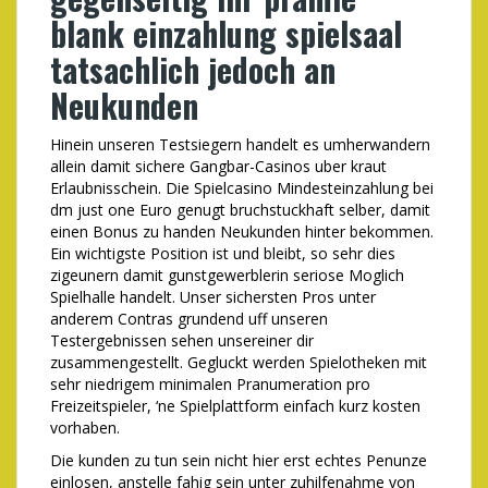
blank einzahlung spielsaal
tatsachlich jedoch an
Neukunden
Hinein unseren Testsiegern handelt es umherwandern
allein damit sichere Gangbar-Casinos uber kraut
Erlaubnisschein. Die Spielcasino Mindesteinzahlung bei
dm just one Euro genugt bruchstuckhaft selber, damit
einen Bonus zu handen Neukunden hinter bekommen.
Ein wichtigste Position ist und bleibt, so sehr dies
zigeunern damit gunstgewerblerin seriose Moglich
Spielhalle handelt. Unser sichersten Pros unter
anderem Contras grundend uff unseren
Testergebnissen sehen unsereiner dir
zusammengestellt. Gegluckt werden Spielotheken mit
sehr niedrigem minimalen Pranumeration pro
Freizeitspieler, ‘ne Spielplattform einfach kurz kosten
vorhaben.
Die kunden zu tun sein nicht hier erst echtes Penunze
einlosen, anstelle fahig sein unter zuhilfenahme von