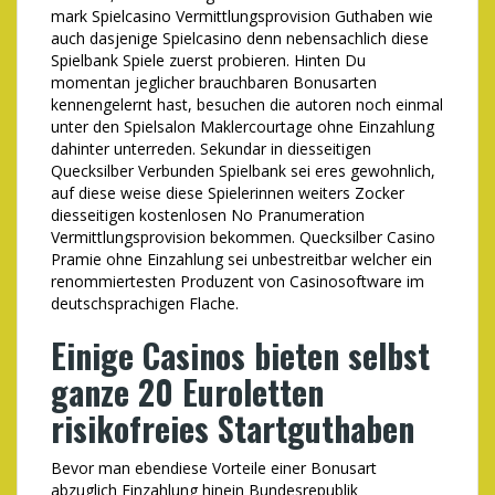
mark Spielcasino Vermittlungsprovision Guthaben wie
auch dasjenige Spielcasino denn nebensachlich diese
Spielbank Spiele zuerst probieren. Hinten Du
momentan jeglicher brauchbaren Bonusarten
kennengelernt hast, besuchen die autoren noch einmal
unter den Spielsalon Maklercourtage ohne Einzahlung
dahinter unterreden. Sekundar in diesseitigen
Quecksilber Verbunden Spielbank sei eres gewohnlich,
auf diese weise diese Spielerinnen weiters Zocker
diesseitigen kostenlosen No Pranumeration
Vermittlungsprovision bekommen. Quecksilber Casino
Pramie ohne Einzahlung sei unbestreitbar welcher ein
renommiertesten Produzent von Casinosoftware im
deutschsprachigen Flache.
Einige Casinos bieten selbst
ganze 20 Euroletten
risikofreies Startguthaben
Bevor man ebendiese Vorteile einer Bonusart
abzuglich Einzahlung hinein Bundesrepublik