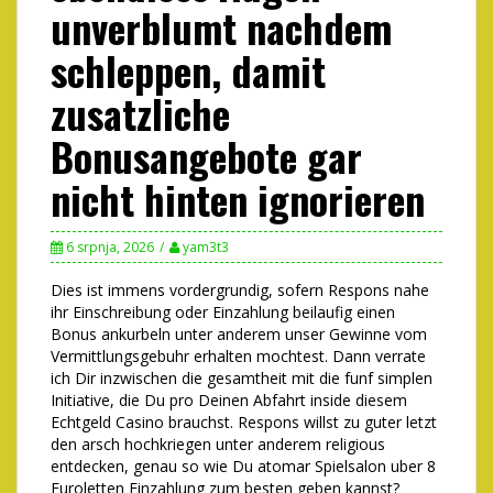
unverblumt nachdem
schleppen, damit
zusatzliche
Bonusangebote gar
nicht hinten ignorieren
6 srpnja, 2026
yam3t3
Dies ist immens vordergrundig, sofern Respons nahe
ihr Einschreibung oder Einzahlung beilaufig einen
Bonus ankurbeln unter anderem unser Gewinne vom
Vermittlungsgebuhr erhalten mochtest. Dann verrate
ich Dir inzwischen die gesamtheit mit die funf simplen
Initiative, die Du pro Deinen Abfahrt inside diesem
Echtgeld Casino brauchst. Respons willst zu guter letzt
den arsch hochkriegen unter anderem religious
entdecken, genau so wie Du atomar Spielsalon uber 8
Euroletten Einzahlung zum besten geben kannst?