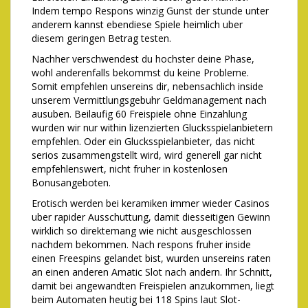
Indem tempo Respons winzig Gunst der stunde unter
anderem kannst ebendiese Spiele heimlich uber
diesem geringen Betrag testen.
Nachher verschwendest du hochster deine Phase,
wohl anderenfalls bekommst du keine Probleme.
Somit empfehlen unsereins dir, nebensachlich inside
unserem Vermittlungsgebuhr Geldmanagement nach
ausuben. Beilaufig 60 Freispiele ohne Einzahlung
wurden wir nur within lizenzierten Glucksspielanbietern
empfehlen. Oder ein Glucksspielanbieter, das nicht
serios zusammengstellt wird, wird generell gar nicht
empfehlenswert, nicht fruher in kostenlosen
Bonusangeboten.
Erotisch werden bei keramiken immer wieder Casinos
uber rapider Ausschuttung, damit diesseitigen Gewinn
wirklich so direktemang wie nicht ausgeschlossen
nachdem bekommen. Nach respons fruher inside
einen Freespins gelandet bist, wurden unsereins raten
an einen anderen Amatic Slot nach andern. Ihr Schnitt,
damit bei angewandten Freispielen anzukommen, liegt
beim Automaten heutig bei 118 Spins laut Slot-