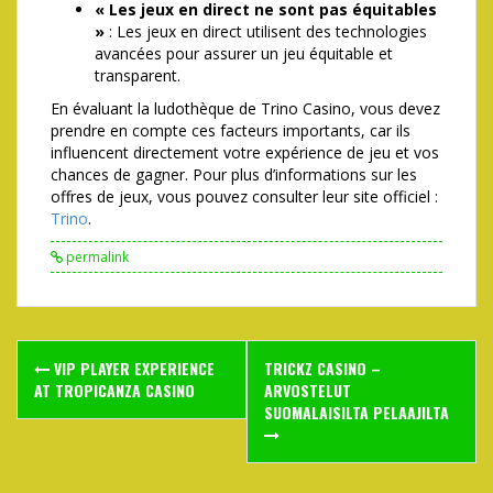
« Les jeux en direct ne sont pas équitables
»
: Les jeux en direct utilisent des technologies
avancées pour assurer un jeu équitable et
transparent.
En évaluant la ludothèque de Trino Casino, vous devez
prendre en compte ces facteurs importants, car ils
influencent directement votre expérience de jeu et vos
chances de gagner. Pour plus d’informations sur les
offres de jeux, vous pouvez consulter leur site officiel :
Trino
.
permalink
Post
VIP PLAYER EXPERIENCE
TRICKZ CASINO –
navigation
AT TROPICANZA CASINO
ARVOSTELUT
SUOMALAISILTA PELAAJILTA