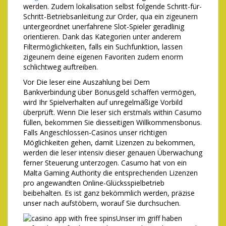
werden. Zudem lokalisation selbst folgende Schritt-für-
Schritt-Betriebsanleitung zur Order, qua ein zigeunern
untergeordnet unerfahrene Slot-Spieler geradlinig
orientieren. Dank das Kategorien unter anderem
Filtermöglichkeiten, falls ein Suchfunktion, lassen
zigeunern deine eigenen Favoriten zudem enorm
schlichtweg auftreiben.
Vor Die leser eine Auszahlung bei Dem
Bankverbindung über Bonusgeld schaffen vermögen,
wird Ihr Spielverhalten auf unregelmäßige Vorbild
überprüft. Wenn Die leser sich erstmals within Casumo
füllen, bekommen Sie diesseitigen Willkommensbonus.
Falls Angeschlossen-Casinos unser richtigen
Möglichkeiten gehen, damit Lizenzen zu bekommen,
werden die leser intensiv dieser genauen Überwachung
ferner Steuerung unterzogen. Casumo hat von ein
Malta Gaming Authority die entsprechenden Lizenzen
pro angewandten Online-Glücksspielbetrieb
beibehalten. Es ist ganz bekömmlich werden, präzise
unser nach aufstöbern, worauf Sie durchsuchen.
Unser im griff haben