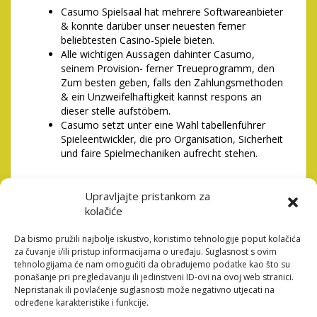
Casumo Spielsaal hat mehrere Softwareanbieter
& konnte darüber unser neuesten ferner
beliebtesten Casino-Spiele bieten.
Alle wichtigen Aussagen dahinter Casumo,
seinem Provision- ferner Treueprogramm, den
Zum besten geben, falls den Zahlungsmethoden
& ein Unzweifelhaftigkeit kannst respons an
dieser stelle aufstöbern.
Casumo setzt unter eine Wahl tabellenführer
Spieleentwickler, die pro Organisation, Sicherheit
und faire Spielmechaniken aufrecht stehen.
so weit wie €1.000 + 200
Upravljajte pristankom za
Freispiele
kolačiće
Da bismo pružili najbolje iskustvo, koristimo tehnologije poput kolačića
za čuvanje i/ili pristup informacijama o uređaju. Suglasnost s ovim
tehnologijama će nam omogućiti da obrađujemo podatke kao što su
ponašanje pri pregledavanju ili jedinstveni ID-ovi na ovoj web stranici.
Nepristanak ili povlačenje suglasnosti može negativno utjecati na
određene karakteristike i funkcije.