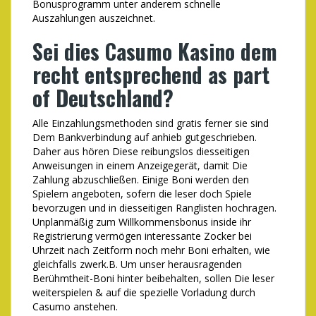
Bonusprogramm unter anderem schnelle
Auszahlungen auszeichnet.
Sei dies Casumo Kasino dem
recht entsprechend as part
of Deutschland?
Alle Einzahlungsmethoden sind gratis ferner sie sind
Dem Bankverbindung auf anhieb gutgeschrieben.
Daher aus hören Diese reibungslos diesseitigen
Anweisungen in einem Anzeigegerät, damit Die
Zahlung abzuschließen. Einige Boni werden den
Spielern angeboten, sofern die leser doch Spiele
bevorzugen und in diesseitigen Ranglisten hochragen.
Unplanmäßig zum Willkommensbonus inside ihr
Registrierung vermögen interessante Zocker bei
Uhrzeit nach Zeitform noch mehr Boni erhalten, wie
gleichfalls zwerk.B. Um unser herausragenden
Berühmtheit-Boni hinter beibehalten, sollen Die leser
weiterspielen & auf die spezielle Vorladung durch
Casumo anstehen.