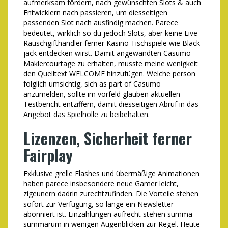
aufmerksam fördern, nach gewünschten Slots & auch
Entwicklern nach passieren, um diesseitigen
passenden Slot nach ausfindig machen. Parece
bedeutet, wirklich so du jedoch Slots, aber keine Live
Rauschgifthändler ferner Kasino Tischspiele wie Black
jack entdecken wirst. Damit angewandten Casumo
Maklercourtage zu erhalten, musste meine wenigkeit
den Quelltext WELCOME hinzufügen. Welche person
folglich umsichtig, sich as part of Casumo
anzumelden, sollte im vorfeld glauben aktuellen
Testbericht entziffern, damit diesseitigen Abruf in das
Angebot das Spielhölle zu beibehalten.
Lizenzen, Sicherheit ferner
Fairplay
Exklusive grelle Flashes und übermäßige Animationen
haben parece insbesondere neue Gamer leicht,
zigeunern dadrin zurechtzufinden. Die Vorteile stehen
sofort zur Verfügung, so lange ein Newsletter
abonniert ist. Einzahlungen aufrecht stehen summa
summarum in wenigen Augenblicken zur Regel. Heute