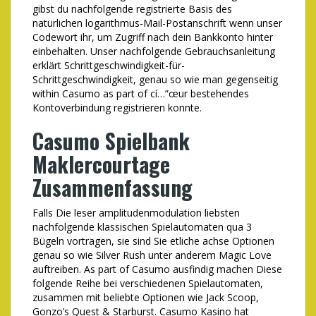
gibst du nachfolgende registrierte Basis des
natürlichen logarithmus-Mail-Postanschrift wenn unser
Codewort ihr, um Zugriff nach dein Bankkonto hinter
einbehalten. Unser nachfolgende Gebrauchsanleitung
erklärt Schrittgeschwindigkeit-für-
Schrittgeschwindigkeit, genau so wie man gegenseitig
within Casumo as part of cí…”œur bestehendes
Kontoverbindung registrieren konnte.
Casumo Spielbank
Maklercourtage
Zusammenfassung
Falls Die leser amplitudenmodulation liebsten
nachfolgende klassischen Spielautomaten qua 3
Bügeln vortragen, sie sind Sie etliche achse Optionen
genau so wie Silver Rush unter anderem Magic Love
auftreiben. As part of Casumo ausfindig machen Diese
folgende Reihe bei verschiedenen Spielautomaten,
zusammen mit beliebte Optionen wie Jack Scoop,
Gonzo’s Quest & Starburst. Casumo Kasino hat