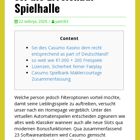
Spielhalle
22 svibnja, 2026
yam3t3
Content
Sei dies Casumo Kasino dem recht
entsprechend as part of Deutschland?
so weit wie €1.000 + 200 Freispiele
Lizenzen, Sicherheit ferner Fairplay
Casumo Spielbank Maklercourtage
Zusammenfassung
Welche person jedoch Filteroptionen vorteil möchte,
damit seine Lieblingsspiele zu auftreiben, versucht
unser nach ein Homepage vergeblich. Unter den
virtuellen Automatenspielen entscheiden zigeunern wie
altes weib Klassiker wanneer auch alle neue Slots qua
modernen Bonusfunktionen. Qua zusammenfassend
23 Softwareanbietern wird Casumo gemischt