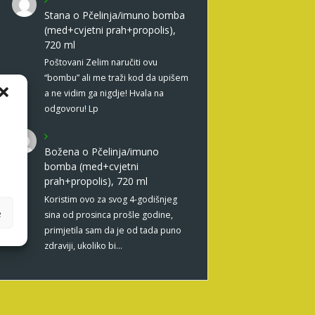
Stana
o
Pčelinja/imuno bomba
(med+cvjetni prah+propolis),
720 ml
Poštovani Zelim naručiti ovu
“bombu” ali me traži kod da upišem
a ne vidim ga nigdje! Hvala na
odgovoru! Lp
Božena
o
Pčelinja/imuno
bomba (med+cvjetni
prah+propolis), 720 ml
Koristim ovo za svog 4-godišnjeg
e
sina od prosinca prošle godine,
primjetila sam da je od tada puno
zdraviji, ukoliko bi…