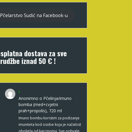
Pčelarstvo Sudić na Facebook-u
splatna dostava za sve
rudžbe iznad 50 € !
Anonimno
o
Pčelinja/imuno
bomba (med+cvjetni
prah+propolis), 720 ml
Imuno bombu koristim za podizanje
imuniteta kod osobe koja je nažalost
oboljela od karcinoma. Sve pohvale