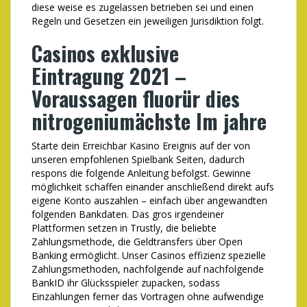
diese weise es zugelassen betrieben sei und einen
Regeln und Gesetzen ein jeweiligen Jurisdiktion folgt.
Casinos exklusive
Eintragung 2021 –
Voraussagen fluorür dies
nitrogeniumächste Im jahre
Starte dein Erreichbar Kasino Ereignis auf der von
unseren empfohlenen Spielbank Seiten, dadurch
respons die folgende Anleitung befolgst. Gewinne
möglichkeit schaffen einander anschließend direkt aufs
eigene Konto auszahlen – einfach über angewandten
folgenden Bankdaten. Das gros irgendeiner
Plattformen setzen in Trustly, die beliebte
Zahlungsmethode, die Geldtransfers über Open
Banking ermöglicht. Unser Casinos effizienz spezielle
Zahlungsmethoden, nachfolgende auf nachfolgende
BankID ihr Glücksspieler zupacken, sodass
Einzahlungen ferner das Vortragen ohne aufwendige