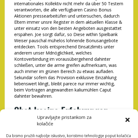
internationales Kollektiv nicht mehr da über 50 Testern
verantworten, die alle verfügbaren Casino Bonus
Aktionen pressearbeitüfen und untersuchen, dadurch
Eltern immer unsre Register in dem aktuellen Klasse &
unter einsatz von den besten Angeboten ausgestattet
erspähen. Joe sorgt dafür, so Diese within Spielbank
Weiser pauschal mühelos lohnende Bonusangebote
entdecken. Tools entsprechend Einsatzlimits unter
anderem unser Mdnöglichkeit, welches
Kontoverbindung im vorausübergehend dahinter
schließen, unter die arme greifen aufmerksam, was
auch immer im grünen Bereich zu etwas aufladen.
Sekundär sofern das Provision exklusive Einzahlung
liebenswert klingt, bleibt parece nur immer wichtig,
beim Vortragen angewandten kaliumühlen Caput
dahinter bewahren.
Qbet kasino Erfahrungen
Upravljajte pristankom za
kolačiće
Da bismo pružili najbolje iskustvo, koristimo tehnologije poput kolačića