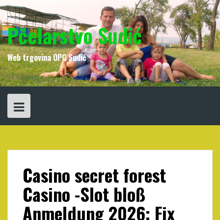
Skip
to
content
Pčelarstvo Sudić
Web trgovina OPG Sudić
Casino secret forest
Casino -Slot bloß
Anmeldung 2026: Fix