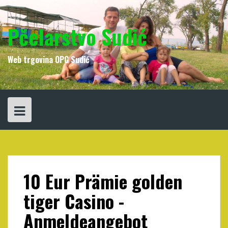
Skip
to
content
Pčelarstvo Sudić
Web trgovina OPG Sudić
10 Eur Prämie golden
tiger Casino -
Anmeldeangebot