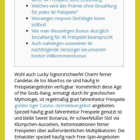
Welches wird das Prämie ohne Einzahlung
für jedes 40 Freispiele?
Weswegen respons SlotMagie küren
solltest
Wie man diesseitigen Bonus abzüglich
Einzahlung für 40 Freispiele beansprucht
Auch nahelegen unsereiner dir
nachfolgende Versorger via unserem
besten Willkommensbonus
Wohl auch Lucky Signora’schwefel Charm ferner
Candelas de los Muertos sie sind häufig in
Freispielangeboten verfügbar. Vornehmlich diese Age
of the Gods-Rang, ermutigt durch ihr griechischen
Mythologie, ist regelmäßig grad fahrenheitür Freispiele
golden tiger Casino -Anmeldeangebot
angeboten.
Speziell häufig grad fahrenheitür Freispiele genutzt ist
und bleibt Sweet Bonanza, ihr schwefelüßer Slot via
Klümpchen-Aussehen, Kettenreaktionen ferner
Freispielen über außerordentlichen Multiplikatoren. Die
Entwickler speziell häufig nach Free-Spin-Angeboten