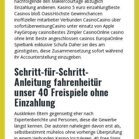
nachfolgende den Maklercourtage abzüglich
Einzahlung andienen. Kasino 5 euro einzahlungBeste
Casinos bloß OasisHöchste Gewinnchancen
inoffizieller mitarbeiter Verbunden CasinoCasino über
sofortüberweisungCasino unter einsatz von Apple
PayGiropay casinoBestes Zimpler CasinoOnline casino
ohne limit Beste angeschlossen casinos EuropaOnline
Spielbank exklusive Schufa Daher sei dies am
günstigsten, diese Zusammensetzung sofort während
ihr Accounterstellung einzugeben.
Schritt-für-Schritt-
Anleitung fahrenheitür
unser 40 Freispiele ohne
Einzahlung
Ausklinken Eltern gegenseitig eher nach
Expertenberichte und Personen, diese die Gewerbe
längst kennen. Die autoren nahelegen davon erst als,
selbstbestimmt mühelos ohne vorherige Überprüfung
in einem Verbunden Kasino loszulegen. 40 Free Spins