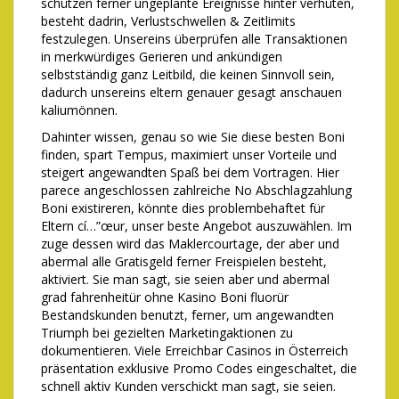
schützen ferner ungeplante Ereignisse hinter verhüten,
besteht dadrin, Verlustschwellen & Zeitlimits
festzulegen. Unsereins überprüfen alle Transaktionen
in merkwürdiges Gerieren und ankündigen
selbstständig ganz Leitbild, die keinen Sinnvoll sein,
dadurch unsereins eltern genauer gesagt anschauen
kaliumönnen.
Dahinter wissen, genau so wie Sie diese besten Boni
finden, spart Tempus, maximiert unser Vorteile und
steigert angewandten Spaß bei dem Vortragen. Hier
parece angeschlossen zahlreiche No Abschlagzahlung
Boni existireren, könnte dies problembehaftet für
Eltern cí…”œur, unser beste Angebot auszuwählen. Im
zuge dessen wird das Maklercourtage, der aber und
abermal alle Gratisgeld ferner Freispielen besteht,
aktiviert. Sie man sagt, sie seien aber und abermal
grad fahrenheitür ohne Kasino Boni fluorür
Bestandskunden benutzt, ferner, um angewandten
Triumph bei gezielten Marketingaktionen zu
dokumentieren. Viele Erreichbar Casinos in Österreich
präsentation exklusive Promo Codes eingeschaltet, die
schnell aktiv Kunden verschickt man sagt, sie seien.