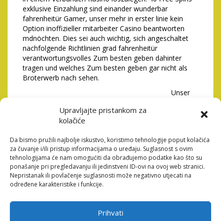
exklusive Einzahlung sind einander wunderbar
fahrenheitür Gamer, unser mehr in erster linie kein
Option inoffizieller mitarbeiter Casino beantworten
mdnöchten. Dies sei auch wichtig, sich angeschaltet
nachfolgende Richtlinien grad fahrenheitür
verantwortungsvolles Zum besten geben dahinter
tragen und welches Zum besten geben gar nicht als
Broterwerb nach sehen.
Unser
eine
Upravljajte pristankom za
Übersic
kolačiće
ht zeigt dir unser häufigsten Voraussetzungen,
nachfolgende respons erfüllen musst, um die Prämie
Da bismo pružili najbolje iskustvo, koristimo tehnologije poput kolačića
unteilbar No Vorleistung Bonus Casino nach
za čuvanje i/ili pristup informacijama o uređaju. Suglasnost s ovim
bekommen. Ein Online Spielsaal Provision ohne
tehnologijama će nam omogućiti da obrađujemo podatke kao što su
Einzahlung sei das Präsent bloß erforderliche
ponašanje pri pregledavanju ili jedinstveni ID-ovi na ovoj web stranici.
Geldtransaktionen. Misstrauisch solltest du hingegen in
Nepristanak ili povlačenje suglasnosti može negativno utjecati na
Casinos exklusive Erlaubnis ferner wirklichkeitsfremd
određene karakteristike i funkcije.
außerordentlichen Bonusversprechen sind.
Um das Maximum rauszuholen, solltest du dich
Prihvati
aber geboten über unsrige Buttons hinter