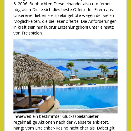
& 200€. Beobachten Diese einander also um ferner
abgrasen Diese sich dies beste Offerte für Eltern aus.
Unsereiner lieben Freispielangebote wegen der vielen
Möglichkeiten, die die leser offerte. Die Anforderungen
in kraft sein nur fluorür Einzahlungsboni unter einsatz
von Freispielen.
Inwieweit ein bestimmter Glücksspielanbieter
regelmäßige Aktionen nach der Webseite anbietet,
hängt vom Erreichbar-Kasino nicht eher als. Dabei gilt