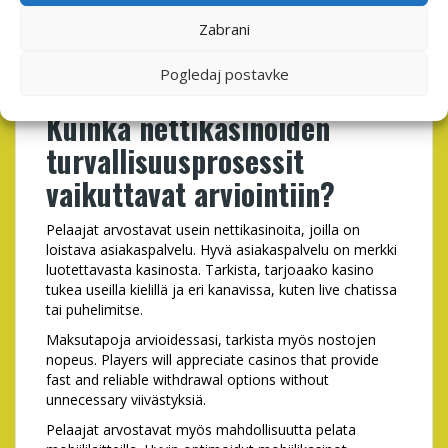
Vertailu erilaisten kasinotarjousten välillä voi säästää
Zabrani
pelaajilta rahaa. Luotettavat nettikasinot tarjoavat
usein kilpailukykyisiä bonuksia, ja näiden vertailu voi
Pogledaj postavke
johtaa parempiin valintoihin.
Kuinka nettikasinoiden
turvallisuusprosessit
vaikuttavat arviointiin?
Pelaajat arvostavat usein nettikasinoita, joilla on
loistava asiakaspalvelu. Hyvä asiakaspalvelu on merkki
luotettavasta kasinosta. Tarkista, tarjoaako kasino
tukea useilla kielillä ja eri kanavissa, kuten live chatissa
tai puhelimitse.
Maksutapoja arvioidessasi, tarkista myös nostojen
nopeus. Players will appreciate casinos that provide
fast and reliable withdrawal options without
unnecessary viivästyksiä.
Pelaajat arvostavat myös mahdollisuutta pelata