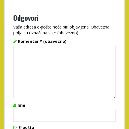
Odgovori
Vaša adresa e-pošte neće biti objavljena.
Obavezna
polja su označena sa
* (obavezno)
Komentar
* (obavezno)
Ime
E-pošta