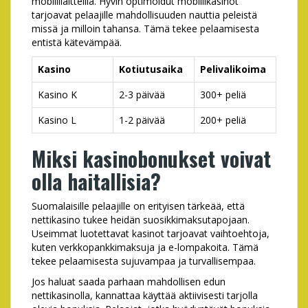
mobiililaitteilla. Hyvin optimoidut mobiilikasinot
tarjoavat pelaajille mahdollisuuden nauttia peleistä
missä ja milloin tahansa. Tämä tekee pelaamisesta
entistä kätevämpää.
Kasino
Kotiutusaika
Pelivalikoima
Kasino K
2-3 päivää
300+ peliä
Kasino L
1-2 päivää
200+ peliä
Miksi kasinobonukset voivat
olla haitallisia?
Suomalaisille pelaajille on erityisen tärkeää, että
nettikasino tukee heidän suosikkimaksutapojaan.
Useimmat luotettavat kasinot tarjoavat vaihtoehtoja,
kuten verkkopankkimaksuja ja e-lompakoita. Tämä
tekee pelaamisesta sujuvampaa ja turvallisempaa.
Jos haluat saada parhaan mahdollisen edun
nettikasinolla, kannattaa käyttää aktiivisesti tarjolla