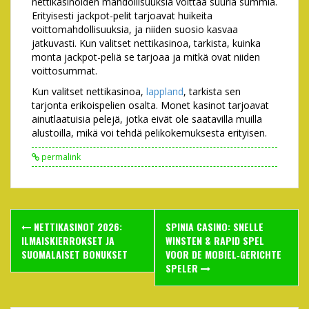
nettikasinoiden mahdollisuuksia voittaa suuria summia.
Erityisesti jackpot-pelit tarjoavat huikeita
voittomahdollisuuksia, ja niiden suosio kasvaa
jatkuvasti. Kun valitset nettikasinoa, tarkista, kuinka
monta jackpot-peliä se tarjoaa ja mitkä ovat niiden
voittosummat.
Kun valitset nettikasinoa,
lappland
, tarkista sen
tarjonta erikoispelien osalta. Monet kasinot tarjoavat
ainutlaatuisia pelejä, jotka eivät ole saatavilla muilla
alustoilla, mikä voi tehdä pelikokemuksesta erityisen.
permalink
Post
NETTIKASINOT 2026:
SPINIA CASINO: SNELLE
navigation
ILMAISKIERROKSET JA
WINSTEN & RAPID SPEL
SUOMALAISET BONUKSET
VOOR DE MOBIEL‑GERICHTE
SPELER