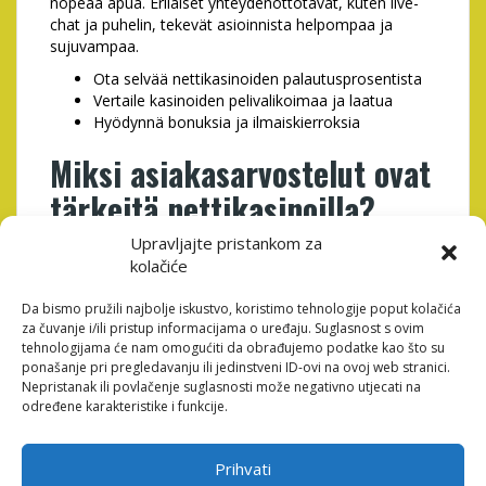
nopeaa apua. Erilaiset yhteydenottotavat, kuten live-
chat ja puhelin, tekevät asioinnista helpompaa ja
sujuvampaa.
Ota selvää nettikasinoiden palautusprosentista
Vertaile kasinoiden pelivalikoimaa ja laatua
Hyödynnä bonuksia ja ilmaiskierroksia
Miksi asiakasarvostelut ovat
tärkeitä nettikasinoilla?
Upravljajte pristankom za
Luotettavat nettikasinot tarjoavat myös
kolačiće
asiakaspalvelua monilla eri kielillä. Tämä tekee
pelaamisesta helpompaa eri maista tuleville pelaajille.
Da bismo pružili najbolje iskustvo, koristimo tehnologije poput kolačića
Kannattaa tarkistaa, että kasino tarjoaa asiakastukea
za čuvanje i/ili pristup informacijama o uređaju. Suglasnost s ovim
myös suomeksi, jos se on sinulle tärkeää.
tehnologijama će nam omogućiti da obrađujemo podatke kao što su
To get started with a reliable online casino, you should
ponašanje pri pregledavanju ili jedinstveni ID-ovi na ovoj web stranici.
Nepristanak ili povlačenje suglasnosti može negativno utjecati na
first research various platforms. Use trusted gambling
određene karakteristike i funkcije.
forums and review sites to gather insights from other
players. This way, you can identify which casinos have
a strong reputation and which may not be worth your
Prihvati
time.