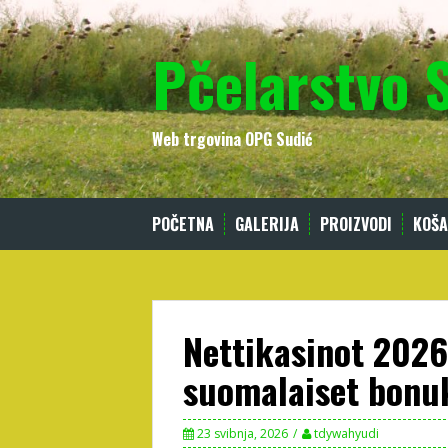
Skip
to
Pčelarstvo 
content
Web trgovina OPG Sudić
POČETNA
GALERIJA
PROIZVODI
KOŠA
Nettikasinot 2026
suomalaiset bonu
23 svibnja, 2026
tdywahyudi