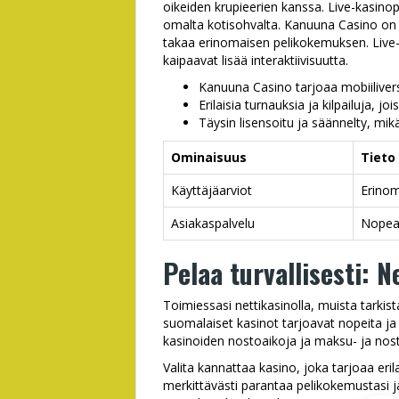
oikeiden krupieerien kanssa. Live-kasino
omalta kotisohvalta. Kanuuna Casino on pa
takaa erinomaisen pelikokemuksen. Live-pel
kaipaavat lisää interaktiivisuutta.
Kanuuna Casino tarjoaa mobiiliversi
Erilaisia turnauksia ja kilpailuja, jo
Täysin lisensoitu ja säännelty, mikä 
Ominaisuus
Tieto
Käyttäjäarviot
Erinom
Asiakaspalvelu
Nopea 
Pelaa turvallisesti: N
Toimiessasi nettikasinolla, muista tarkis
suomalaiset kasinot tarjoavat nopeita ja
kasinoiden nostoaikoja ja maksu- ja nost
Valita kannattaa kasino, joka tarjoaa eril
merkittävästi parantaa pelikokemustasi ja