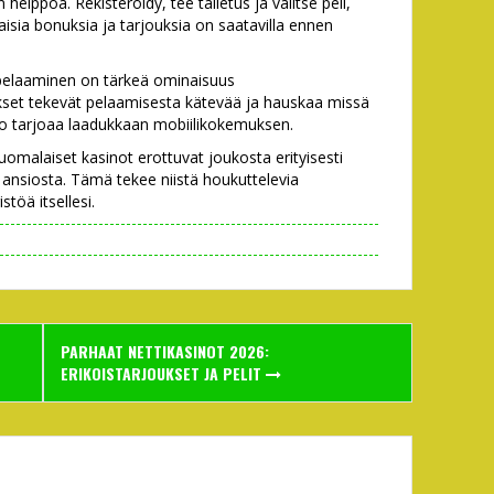
helppoa. Rekisteröidy, tee talletus ja valitse peli,
llaisia bonuksia ja tarjouksia on saatavilla ennen
ipelaaminen on tärkeä ominaisuus
ukset tekevät pelaamisesta kätevää ja hauskaa missä
ino tarjoaa laadukkaan mobiilikokemuksen.
uomalaiset kasinot erottuvat joukosta erityisesti
nsiosta. Tämä tekee niistä houkuttelevia
töä itsellesi.
PARHAAT NETTIKASINOT 2026:
ERIKOISTARJOUKSET JA PELIT