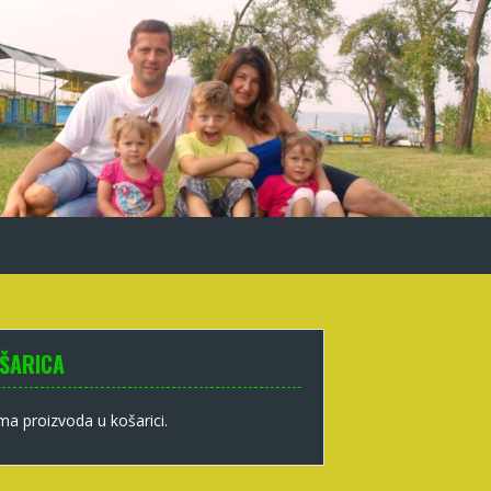
ŠARICA
a proizvoda u košarici.