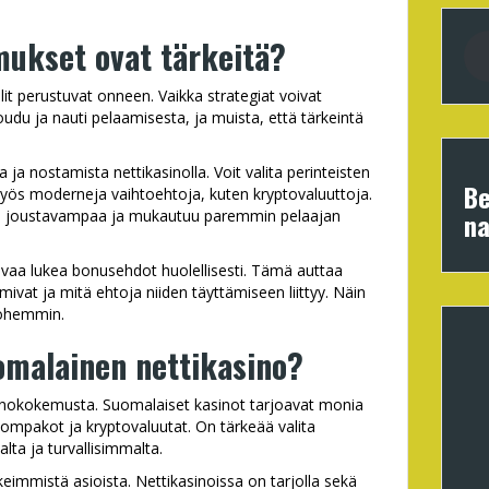
mukset ovat tärkeitä?
it perustuvat onneen. Vaikka strategiat voivat
oudu ja nauti pelaamisesta, ja muista, että tärkeintä
a ja nostamista nettikasinolla. Voit valita perinteisten
Be
i myös moderneja vaihtoehtoja, kuten kryptovaluuttoja.
a joustavampaa ja mukautuu paremmin pelaajan
na
tavaa lukea bonusehdot huolellisesti. Tämä auttaa
at ja mitä ehtoja niiden täyttämiseen liittyy. Näin
yöhemmin.
uomalainen nettikasino?
inokokemusta. Suomalaiset kasinot tarjoavat monia
ilompakot ja kryptovaluutat. On tärkeää valita
lta ja turvallisimmalta.
eimmistä asioista. Nettikasinoissa on tarjolla sekä