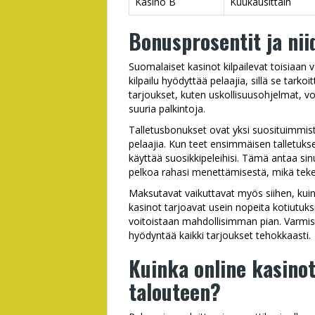
Kasino B
Kuukausittain
Bonusprosentit ja ni
Suomalaiset kasinot kilpailevat toisiaan v
kilpailu hyödyttää pelaajia, sillä se tarko
tarjoukset, kuten uskollisuusohjelmat, vo
suuria palkintoja.
Talletusbonukset ovat yksi suosituimmista
pelaajia. Kun teet ensimmäisen talletukses
käyttää suosikkipeleihisi. Tämä antaa sinu
pelkoa rahasi menettämisestä, mikä tekee
Maksutavat vaikuttavat myös siihen, kuin
kasinot tarjoavat usein nopeita kotiutuksi
voitoistaan mahdollisimman pian. Varmist
hyödyntää kaikki tarjoukset tehokkaasti.
Kuinka online kasinot
talouteen?