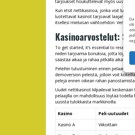
tarjoukset houkuttelevat myös uusia pela
Kun etsit nettikasinoa, jonka voit luott
luotettavat kasinot tarjoavat laajan vali
Da 
itsellesi mieluisan vaihtoehdon. Vertaile
i/i
omo
Kasinoarvostelut: Suo
jed
neg
To get started, it’s essential to research 
niiden tarjoamia bonuksia, jotta löydät i
säästää aikaa ja rahaa pitkällä aikavälillä.
Peleihin tutustuminen ennen pelaamista v
demoversion peleistä, jolloin voit kokeil
pelejä ennen oikean rahan panostamista
Uudet nettikasinot kilpailevat keskenään 
pelaajilla on mahdollisuus löytää todella
uusista tulokkaista markkinoilla.
Kasino
Peli-uutuudet
Kasino A
Viikoittain