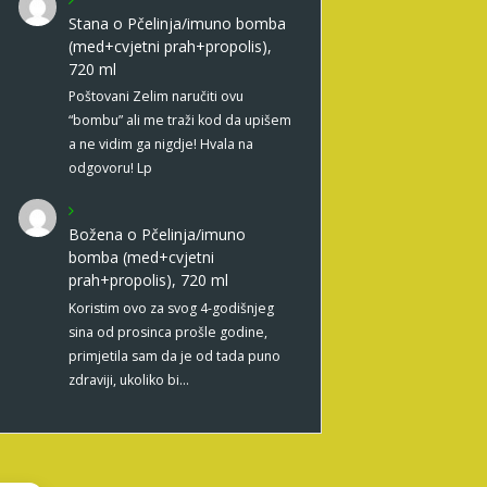
Stana
o
Pčelinja/imuno bomba
(med+cvjetni prah+propolis),
720 ml
Poštovani Zelim naručiti ovu
“bombu” ali me traži kod da upišem
a ne vidim ga nigdje! Hvala na
odgovoru! Lp
Božena
o
Pčelinja/imuno
bomba (med+cvjetni
prah+propolis), 720 ml
Koristim ovo za svog 4-godišnjeg
sina od prosinca prošle godine,
primjetila sam da je od tada puno
zdraviji, ukoliko bi…