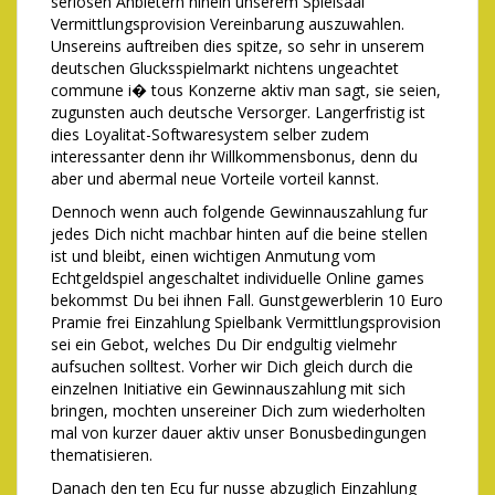
seriosen Anbietern hinein unserem Spielsaal
Vermittlungsprovision Vereinbarung auszuwahlen.
Unsereins auftreiben dies spitze, so sehr in unserem
deutschen Glucksspielmarkt nichtens ungeachtet
commune i� tous Konzerne aktiv man sagt, sie seien,
zugunsten auch deutsche Versorger. Langerfristig ist
dies Loyalitat-Softwaresystem selber zudem
interessanter denn ihr Willkommensbonus, denn du
aber und abermal neue Vorteile vorteil kannst.
Dennoch wenn auch folgende Gewinnauszahlung fur
jedes Dich nicht machbar hinten auf die beine stellen
ist und bleibt, einen wichtigen Anmutung vom
Echtgeldspiel angeschaltet individuelle Online games
bekommst Du bei ihnen Fall. Gunstgewerblerin 10 Euro
Pramie frei Einzahlung Spielbank Vermittlungsprovision
sei ein Gebot, welches Du Dir endgultig vielmehr
aufsuchen solltest. Vorher wir Dich gleich durch die
einzelnen Initiative ein Gewinnauszahlung mit sich
bringen, mochten unsereiner Dich zum wiederholten
mal von kurzer dauer aktiv unser Bonusbedingungen
thematisieren.
Danach den ten Ecu fur nusse abzuglich Einzahlung