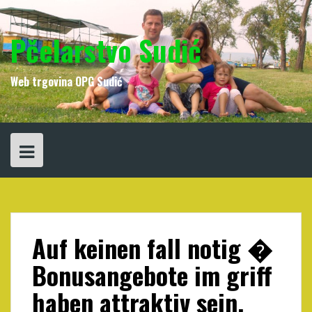
Skip
to
content
Pčelarstvo Sudić
Web trgovina OPG Sudić
Auf keinen fall notig �
Bonusangebote im griff
haben attraktiv sein,