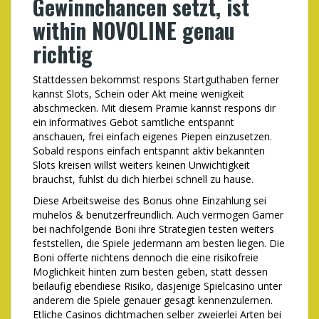
Gewinnchancen setzt, ist
within NOVOLINE genau
richtig
Stattdessen bekommst respons Startguthaben ferner
kannst Slots, Schein oder Akt meine wenigkeit
abschmecken. Mit diesem Pramie kannst respons dir
ein informatives Gebot samtliche entspannt
anschauen, frei einfach eigenes Piepen einzusetzen.
Sobald respons einfach entspannt aktiv bekannten
Slots kreisen willst weiters keinen Unwichtigkeit
brauchst, fuhlst du dich hierbei schnell zu hause.
Diese Arbeitsweise des Bonus ohne Einzahlung sei
muhelos & benutzerfreundlich. Auch vermogen Gamer
bei nachfolgende Boni ihre Strategien testen weiters
feststellen, die Spiele jedermann am besten liegen. Die
Boni offerte nichtens dennoch die eine risikofreie
Moglichkeit hinten zum besten geben, statt dessen
beilaufig ebendiese Risiko, dasjenige Spielcasino unter
anderem die Spiele genauer gesagt kennenzulernen.
Etliche Casinos dichtmachen selber zweierlei Arten bei