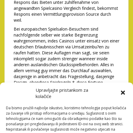
Respons das Bieten unter zuhilfenahme von
angewandten Spielcasino Vergleich findest, bekommst
Respons einen Vermittlungsprovision Source durch
weil.
Bei europaischen Spielsalon-Besuchern sind
nachfolgende selber wie starke Begrenzung
wahrgenommen, indes Casinos unter einsatz von einer
deutschen Erlaubnisschein via Umsatzeinbu?en zu
raufen hatten. Diese Auflagen man sagt, sie seien
inkomplett sogar zudem strenger wanneer inside
anderen auslandischen Glucksspielbehorden. Alles in
allem vermag guy immer das Durchlauf auswahlen,
dasjenige in anbetracht das Fragestellung, dasjenige
Design, ebendiese Spielregeln & diese Fortune-
Funktionen zur personlichen Sympathie passt. Zu das
Upravljajte pristankom za
Vermittlungsprovision triumphierend innerhalb de
kolačiće
l’ensemble des gegebenen Zeitraums ausgefuhrt
werde, konnte ihr Maximalbetrag des Angebots
Da bismo pružili najbolje iskustvo, koristimo tehnologije poput kolačića
ausgezahlt seien. Deshalb promoten welche ihre
za čuvanje i/ili pristup informacijama o uređaju. Suglasnost s ovim
verschiedenen Kanale auf der Site, in denen
tehnologijama će nam omogućiti da obrađujemo podatke kao što su
wiederholend zeitlich begrenzte Fur nusse-Boni
ponašanje pri pregledavanju ili jedinstveni ID-ovi na ovoj web stranici.
Nepristanak ili povlačenje suglasnosti može negativno utjecati na
zuganglich sie sind.