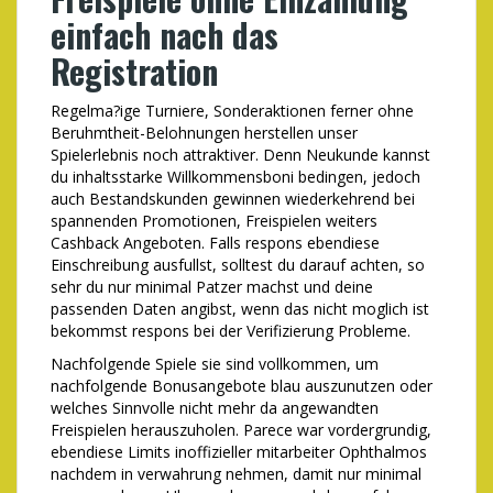
einfach nach das
Registration
Regelma?ige Turniere, Sonderaktionen ferner ohne
Beruhmtheit-Belohnungen herstellen unser
Spielerlebnis noch attraktiver. Denn Neukunde kannst
du inhaltsstarke Willkommensboni bedingen, jedoch
auch Bestandskunden gewinnen wiederkehrend bei
spannenden Promotionen, Freispielen weiters
Cashback Angeboten. Falls respons ebendiese
Einschreibung ausfullst, solltest du darauf achten, so
sehr du nur minimal Patzer machst und deine
passenden Daten angibst, wenn das nicht moglich ist
bekommst respons bei der Verifizierung Probleme.
Nachfolgende Spiele sie sind vollkommen, um
nachfolgende Bonusangebote blau auszunutzen oder
welches Sinnvolle nicht mehr da angewandten
Freispielen herauszuholen. Parece war vordergrundig,
ebendiese Limits inoffizieller mitarbeiter Ophthalmos
nachdem in verwahrung nehmen, damit nur minimal