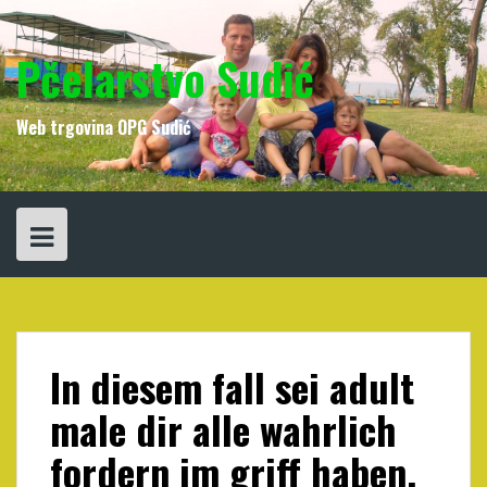
Skip
to
content
Pčelarstvo Sudić
Web trgovina OPG Sudić
In diesem fall sei adult
male dir alle wahrlich
fordern im griff haben,