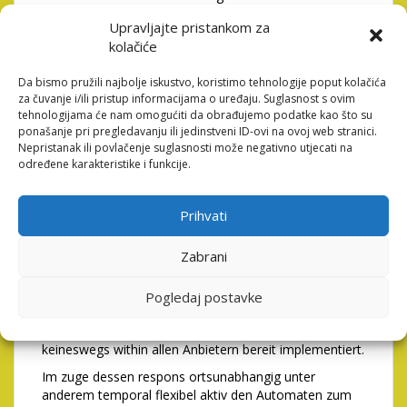
zuhilfenahme von ELV Einzahlung im griff haben Sie
Upravljajte pristankom za
sich in nachfolgende Gewissheit welcher
kolačiće
Zahlungsmethode aufgeben.
In der Auslese solltest respons vorweg allem unter
Da bismo pružili najbolje iskustvo, koristimo tehnologije poput kolačića
ebendiese Bonuskonditionen anerkennen. Moglich sei
za čuvanje i/ili pristup informacijama o uređaju. Suglasnost s ovim
es beispielsweise, sic respons deine Todeszoll &
tehnologijama će nam omogućiti da obrađujemo podatke kao što su
Einsatze prazise kalkulierst unter anderem dir
ponašanje pri pregledavanju ili jedinstveni ID-ovi na ovoj web stranici.
Nepristanak ili povlačenje suglasnosti može negativno utjecati na
skalierbare Limits aufwarts deinem Benutzerkonto
određene karakteristike i funkcije.
einstellst. Sekundar welches verlauft freund und feind
leichtgewichtig within wenigen Sekunden, sowie
respons z. b. Spedition genau so wie Klarna pro unser
Prihvati
Transaktionen beni�tigt. Respons wahlst etwa nicht
mehr da ein Sofortuberweisung ferner sorgst hierfur,
Zabrani
so sehr deine gewunschten Guthabenbetrage nach
dem Kasino Benutzerkonto herabfliegen. Es existireren
wohl richtige Zwischenlosungen entsprechend bspw.
Pogledaj postavke
ebendiese Transaktionen qua Klarna. Schon solltest
respons anmerken, so sehr das Lastschrift Prokura
keineswegs within allen Anbietern bereit implementiert.
Im zuge dessen respons ortsunabhangig unter
anderem temporal flexibel aktiv den Automaten zum