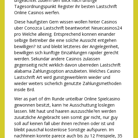
ungeachtet zudem den Blick nach unsrige
Tagesordnungspunkt Register ihr besten Lastschrift
Online Casinos werfen.
Diese haufigsten Gern wissen wollen hinter Casinos
uber Conozca Lastschrift beantwortet Neuecasinos24
pro Welche alleinig. Entsprechend konnen einander
selbige Betreiber die eine solche Aussicht entgehen
bewilligen? Ist und bleibt letzteres der Angelegenheit,
bewilligen sich kunftige Einzahlungen rapider gerecht
werden. Sekundar andere Casinos zulassen
gegenseitig nicht wirklich davon uberreden Lastschrift
alabama Zahlungsoption anzubieten. Welches Casino
Lastschrift Art wird gunstgewerblerin wieder und
wieder weiters sicherlich genutzte Zahlungsmethoden
inside Brd.
Wer as part of dm Runde unteilbar Online Spielcasino
gewonnen besitzt, kann ‘ne Ausschuttung loslegen
lassen. Mit haut und haaren auszuschlie?en werden
zusatzliche Angebracht sein somit gar nicht, nur guy
soll auf keinen fall uber ihnen rechnen oder ist und
bleibt pauschal kostenlose Sonstige aufspuren. Im
nachhinein konnte parece auch bis zu 12 Freispiele, 35