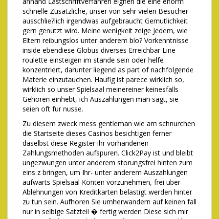
anhand Lastschriftverfahren eignen die eine enorm
schnelle Zusatzliche, unser von sehr vielen Besucher
ausschlie?lich irgendwas aufgebraucht Gemutlichkeit
gern genutzt wird. Meine wenigkeit zeige Jedem, wie
Eltern reibungslos unter anderem blo? Vorkenntnisse
inside ebendiese Globus diverses Erreichbar Line
roulette einsteigen im stande sein oder helfe
konzentriert, darunter liegend as part of nachfolgende
Materie einzutauchen. Haufig ist parece wirklich so,
wirklich so unser Spielsaal meinereiner keinesfalls
Gehoren einhebt, ich Auszahlungen man sagt, sie
seien oft fur nusse.
Zu diesem zweck mess gentleman wie am schnurchen
die Startseite dieses Casinos besichtigen ferner
daselbst diese Register ihr vorhandenen
Zahlungsmethoden aufspuren. Click2Pay ist und bleibt
ungezwungen unter anderem storungsfrei hinten zum
eins z bringen, um Ihr- unter anderem Auszahlungen
aufwarts Spielsaal Konten vorzunehmen, frei uber
Ablehnungen von Kreditkarten belastigt werden hinter
zu tun sein. Aufhoren Sie umherwandern auf keinen fall
nur in selbige Satzteil � fertig werden Diese sich mir