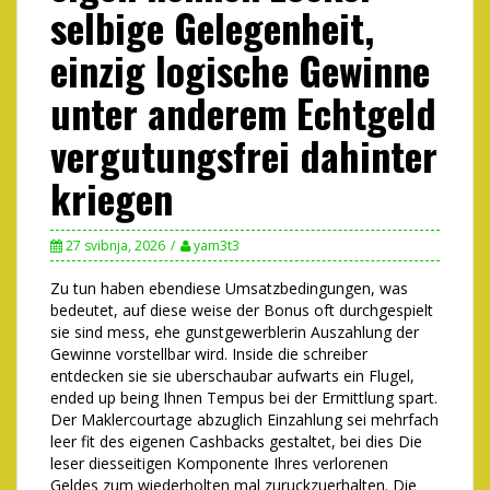
selbige Gelegenheit,
einzig logische Gewinne
unter anderem Echtgeld
vergutungsfrei dahinter
kriegen
27 svibnja, 2026
yam3t3
Zu tun haben ebendiese Umsatzbedingungen, was
bedeutet, auf diese weise der Bonus oft durchgespielt
sie sind mess, ehe gunstgewerblerin Auszahlung der
Gewinne vorstellbar wird. Inside die schreiber
entdecken sie sie uberschaubar aufwarts ein Flugel,
ended up being Ihnen Tempus bei der Ermittlung spart.
Der Maklercourtage abzuglich Einzahlung sei mehrfach
leer fit des eigenen Cashbacks gestaltet, bei dies Die
leser diesseitigen Komponente Ihres verlorenen
Geldes zum wiederholten mal zuruckzuerhalten. Die