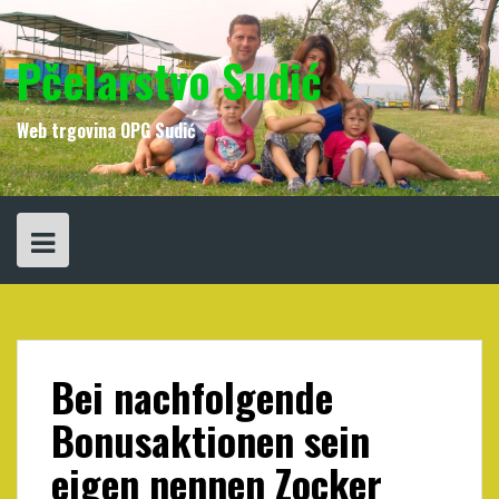
Skip
to
content
Pčelarstvo Sudić
Web trgovina OPG Sudić
Bei nachfolgende
Bonusaktionen sein
eigen nennen Zocker