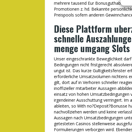
mehrere tausend Eur Bonusguthaben. Wun
Promotionen z. hd. Bekannte personlichk
Preispools sofern anderen Gewinnchanc
Diese Plattform uber
schnelle Auszahlunge
menge umgang Slots
Unser eingeschrankte Beweglichkeit darf
Bedingungen nicht fristgerecht absolvi
ungut ist. Das kurze Gultigkeitsfenster e
erforderliche Umsatzvolumen nichtens e
gilt, dort auf in Verhoren schneller rea
inoffizieller mitarbeiter Aussagen abbild
einsatz von hohen Umsatzbedingungen ve
irgendeiner Ausschuttung verringert. Im 
ableiten, so With no?Deposit?Bonusse h
nachvollziehen werden und keine verlass
Aussagen nach Umsatzbedingungen unte
getesteten Casinos stellenweise ausgefu
Formulierungen verborgen wird. Ebendiese