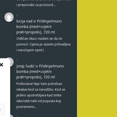
i preporuke za proizvod.…
lucija nad
o
Pčelinja/imuno
bomba (med+cvjetni
prah+propolis), 720 ml
Odličan okus i nadam se da će
pomoći. Cijena je sasvim prihvatljiva
i naručujem opet:)
Josip Sudić
o
Pčelinja/imuno
bomba (med+cvjetni
prah+propolis), 720 ml
Poštovana! Nije Vam potreban
nikakav kod za narudžbu. Kod se
jedino upotrebljava kad želite
iskoristiti neki od popusta koji
povremeno…
e