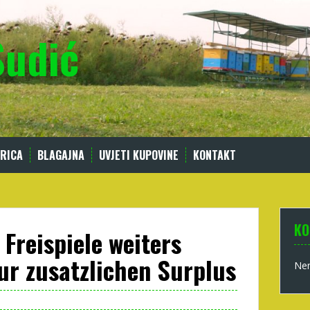
Sudić
RICA
BLAGAJNA
UVJETI KUPOVINE
KONTAKT
KO
Freispiele weiters
ur zusatzlichen Surplus
Nem