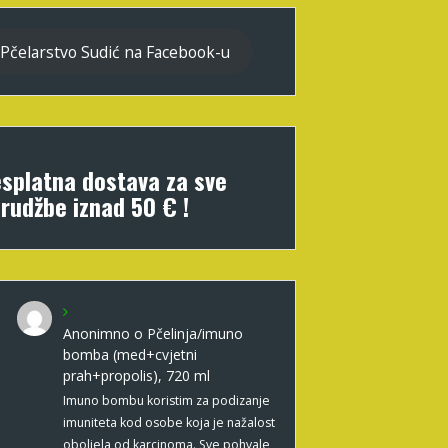
Pčelarstvo Sudić na Facebook-u
splatna dostava za sve
rudžbe iznad 50 € !
Anonimno
o
Pčelinja/imuno
bomba (med+cvjetni
prah+propolis), 720 ml
Imuno bombu koristim za podizanje
imuniteta kod osobe koja je nažalost
oboljela od karcinoma. Sve pohvale