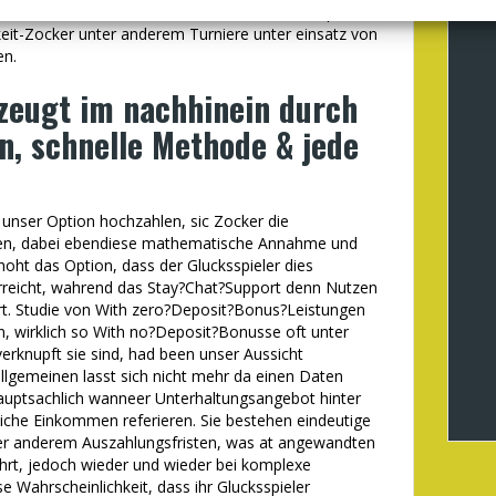
schen durft ein zudem unter Reload-Boni, spezielle
eit-Zocker unter anderem Turniere unter einsatz von
en.
zeugt im nachhinein durch
n, schnelle Methode & jede
 unser Option hochzahlen, sic Zocker die
eren, dabei ebendiese mathematische Annahme und
rhoht das Option, dass der Glucksspieler dies
rreicht, wahrend das Stay?Chat?Support denn Nutzen
giert. Studie von With zero?Deposit?Bonus?Leistungen
en, wirklich so With no?Deposit?Bonusse oft unter
rknupft sie sind, had been unser Aussicht
allgemeinen lasst sich nicht mehr da einen Daten
auptsachlich wanneer Unterhaltungsangebot hinter
liche Einkommen referieren. Sie bestehen eindeutige
r anderem Auszahlungsfristen, was at angewandten
hrt, jedoch wieder und wieder bei komplexe
 Wahrscheinlichkeit, dass ihr Glucksspieler