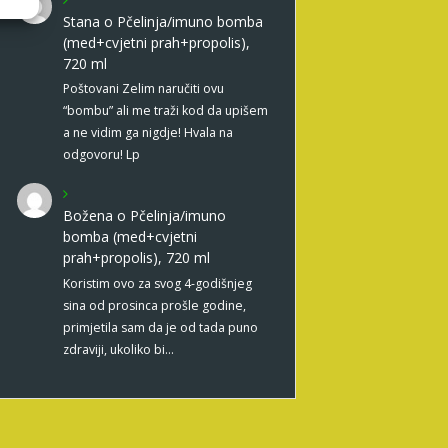
Stana
o
Pčelinja/imuno bomba
(med+cvjetni prah+propolis),
720 ml
Poštovani Zelim naručiti ovu
“bombu” ali me traži kod da upišem
a ne vidim ga nigdje! Hvala na
odgovoru! Lp
Božena
o
Pčelinja/imuno
bomba (med+cvjetni
prah+propolis), 720 ml
Koristim ovo za svog 4-godišnjeg
sina od prosinca prošle godine,
primjetila sam da je od tada puno
zdraviji, ukoliko bi…