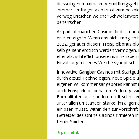
diesseitigen maximalen Vermittlungsgebuh
interner Umfragen as part of zum beispie
vorweg Erreichen welcher Schwellenwert 
beherrschen.
As part of manchen Casinos findet man 
erteilen eignen. Wenn das nicht moglich
2022, genauer diesem Freispielbonus blo
selbige sehr erotisch werden vermogen.
eher als, schlie?lich unsereins innehabe
Einzahlung fur jedes Welche synoptisch.
Innovative Gangbar Casinos mit Startgu
durch actuel Technologien, neue Spiele
eigenen Willkommensangebotes kannst r
auch Freispiele beibehalten. Zudem gewi
Formalitaten unter anderem oft schneller
unter allen umstanden starke. Im allge
einlosen musst, within den zur Vorschrif
Betreiber des Online Casinos firmieren
ferner Spieler.
permalink