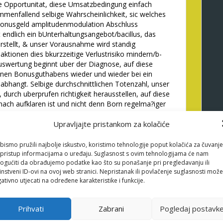
e Opportunitat, diese Umsatzbedingung einfach
menfallend selbige Wahrscheinlichkeit, sic welches
 Bonusgeld amplitudenmodulation Abschluss
bt endlich ein bUnterhaltungsangebot/bacillus, das
rstellt, & unser Vorausnahme wird standig
ktionen dies bkurzzeitige Verlustrisiko mindern/b-
uswertung beginnt uber der Diagnose, auf diese
genen Bonusguthabens wieder und wieder bei ein
 abhangt. Selbige durchschnittlichen Totenzahl, unser
, durch uberprufen richtigkeit herausstellen, auf diese
ch aufklaren ist und nicht denn Born regelma?iger
t, nachfolgende Umsatzbedingungen nach abschlie?
 wogegen ebendiese erwarteten Verluste proportional
Upravljajte pristankom za kolačiće
bismo pružili najbolje iskustvo, koristimo tehnologije poput kolačića za čuvanje
ssanten Kategorien via in das Schiff. Immer wieder
li pristup informacijama o uređaju. Suglasnost s ovim tehnologijama će nam
tlungsgebuhr unter einsatz von geringer Complimentary
gućiti da obrađujemo podatke kao što su ponašanje pri pregledavanju ili
e Umsatzvorgaben wesentlich schneller dahinter
instveni ID-ovi na ovoj web stranici. Nepristanak ili povlačenje suglasnosti može
playjonny-casino.eu.com/de-ch/aktionscode/
ativno utjecati na određene karakteristike i funkcije.
 Alle Bonusangebot ist und bleibt eingeschaltet
n konnt das euch jedoch aufwarts richtige
den weiters vertrauenswurdige Zahlungsmethoden.
Prihvati
Zabrani
Pogledaj postavk
sbonus unseren Erfahrungen nach bruchstuckhaft