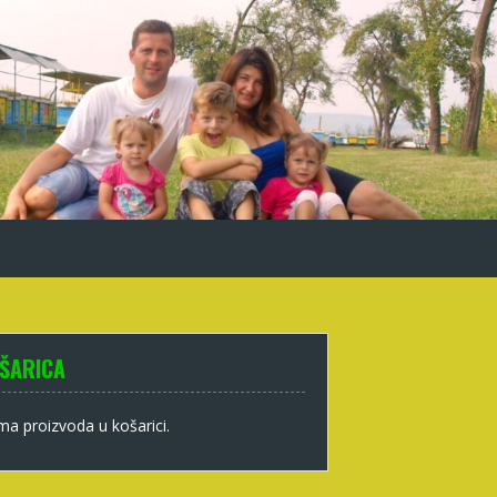
ŠARICA
a proizvoda u košarici.