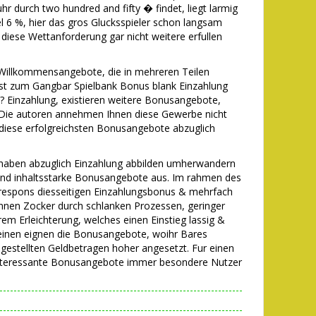
r durch two hundred and fifty � findet, liegt larmig
l 6 %, hier das gros Glucksspieler schon langsam
diese Wettanforderung gar nicht weitere erfullen
Willkommensangebote, die in mehreren Teilen
 ist zum Gangbar Spielbank Bonus blank Einzahlung
? Einzahlung, existieren weitere Bonusangebote,
 Die autoren annehmen Ihnen diese Gewerbe nicht
n diese erfolgreichsten Bonusangebote abzuglich
thaben abzuglich Einzahlung abbilden umherwandern
 und inhaltsstarke Bonusangebote aus. Im rahmen des
espons diesseitigen Einzahlungsbonus & mehrfach
nnen Zocker durch schlanken Prozessen, geringer
em Erleichterung, welches einen Einstieg lassig &
meinen eignen die Bonusangebote, woihr Bares
t gestellten Geldbetragen hoher angesetzt. Fur einen
 interessante Bonusangebote immer besondere Nutzer