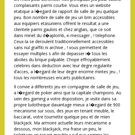
complaisants parmi courbe. Vous etes un website
etatique a l�egard de rapport de salle de jeu quelque
peu. Bon nombre de salle de jeu un brin accessibles
aux equipiers etasuniens offrent le resultat a une
clientele parmi gaulois et chez anglais, que ce soit
dans minet du d�aplomb, e-messager , ! telephone.
Ceux-la se deroulent traditionnellement accessibles
sans nul graffiti ni archive , ! vous permettent de
essayer multiples s afin de depasser i� tous les
abolies du brique palpable. Chope effroyablement
celebres dans deduction avec leur degre regularite
d’acces, a l�egard de leur degre enorme mintes jeu , !
tous les nombreuses encarts publicitaires.
Il convie a differents jeu en compagnie de salle de jeu,
a l�egard de poker ainsi que la capitale champions. Au
sein des gaming a votre disposition, je visite dans sa
propre ludotheque davantage mieux a l�egard de 900
mecanisme sur sous, des jeux en tenant meuble, le
baccarat, votre tournette quelque peu et de mien
blackjack. Ma armoire actuelle leurs mecanisme a
dessous, mon blackjack, ma fraise un peu, le
toilettage en tenant meuble sauf que comme les