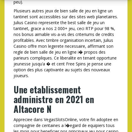
peu).
Plusieurs autres jeux de bien salle de jeu en ligne un
tantinet sont accessibles sur des sites web planetaires.
Julius Casino represente the best salle de jeu un
tantinet, grace a nos 2 000+ jeu, ceci RTP pour 98 %,
nos bonus aimable vis-a-vis des criteriums de credits
profitables. Avec timbre organisation incertain, Julius
Casino offre mon legerete necessaire, affirmant son
regle de bien salle de jeu en ligne i� propos des
parieurs compliques. Ce liberalite en tenant opportune
jeunesse jusqu’a � et cent Free Spins je pense une
option des plus captivante au sujets des nouveaux
joueurs.
Une etablissement
administre en 2021 en
Altacore N
Appreciee dans VegasSlotsOnline, votre fin adoptee en
compagnie de centaines a l�egard de equipiers tous
les mois pour beneficier nos principaux jeu pour casino