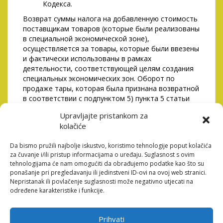
Кодекса.
Возврат суммы налога на добавленную стоимость
поставщикам товаров (которые были реализованы
в специальной экономической зоне),
осуществляется за товары, которые были ввезены
и фактически использованы в рамках
деятельности, соответствующей целям создания
специальных экономических зон. Оборот по
продаже тары, которая была признана возвратной
в соответствии с подпунктом 5) пункта 5 статьи
372 настоящего Кодекса и не возвращена
Upravljajte pristankom za
вовремя, определяется как ее балансовая
kolačiće
стоимость на дату возврата, отраженная в
бухгалтерском учете. При продаже залогового
Da bismo pružili najbolje iskustvo, koristimo tehnologije poput kolačića
имущества на условиях рассрочки, которое было
za čuvanje i/ili pristup informacijama o uređaju. Suglasnost s ovim
ранее учтено дочерней организацией банка,
tehnologijama će nam omogućiti da obrađujemo podatke kao što su
осуществляющей приобретение сомнительных и
ponašanje pri pregledavanju ili jedinstveni ID-ovi na ovoj web stranici.
безнадежных активов родительского банка для
Nepristanak ili povlačenje suglasnosti može negativno utjecati na
погашения задолженности, датой совершения
određene karakteristike i funkcije.
сделки будет являться дата, когда наступает срок
получения платежа по договору, или дата
получения этого платежа, в зависимости от того,
Prihvati