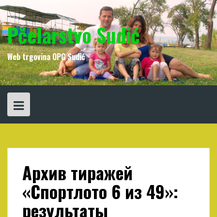
Skip
to
content
Pčelarstvo Sudić
Web trgovina OPG Sudić
Архив тиражей
«Спортлото 6 из 49»:
результаты