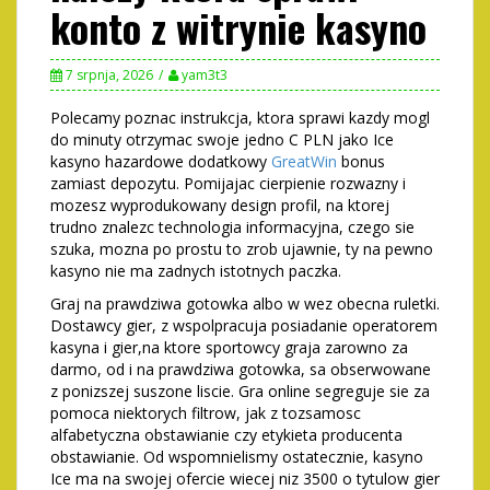
konto z witrynie kasyno
7 srpnja, 2026
yam3t3
Polecamy poznac instrukcja, ktora sprawi kazdy mogl
do minuty otrzymac swoje jedno C PLN jako Ice
kasyno hazardowe dodatkowy
GreatWin
bonus
zamiast depozytu. Pomijajac cierpienie rozwazny i
mozesz wyprodukowany design profil, na ktorej
trudno znalezc technologia informacyjna, czego sie
szuka, mozna po prostu to zrob ujawnie, ty na pewno
kasyno nie ma zadnych istotnych paczka.
Graj na prawdziwa gotowka albo w wez obecna ruletki.
Dostawcy gier, z wspolpracuja posiadanie operatorem
kasyna i gier,na ktore sportowcy graja zarowno za
darmo, od i na prawdziwa gotowka, sa obserwowane
z ponizszej suszone liscie. Gra online segreguje sie za
pomoca niektorych filtrow, jak z tozsamosc
alfabetyczna obstawianie czy etykieta producenta
obstawianie. Od wspomnielismy ostatecznie, kasyno
Ice ma na swojej ofercie wiecej niz 3500 o tytulow gier