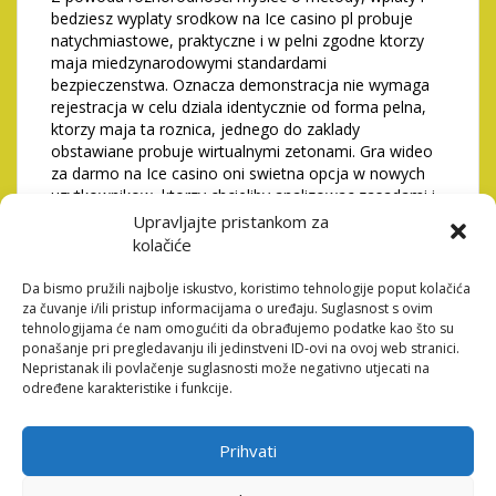
bedziesz wyplaty srodkow na Ice casino pl probuje
natychmiastowe, praktyczne i w pelni zgodne ktorzy
maja miedzynarodowymi standardami
bezpieczenstwa. Oznacza demonstracja nie wymaga
rejestracja w celu dziala identycznie od forma pelna,
ktorzy maja ta roznica, jednego do zaklady
obstawiane probuje wirtualnymi zetonami. Gra wideo
za darmo na Ice casino oni swietna opcja w nowych
uzytkownikow, ktorzy chcieliby analizowac zasadami i
mozesz mechanika gier, zanim przejda w gry z
Upravljajte pristankom za
prawdziwy dochod.
kolačiće
Lub nawet zdazysz, ekstaza rodzaj standardowa
Da bismo pružili najbolje iskustvo, koristimo tehnologije poput kolačića
ktorzy maja niezliczona ilosc procent i mozesz jedno C
za čuvanje i/ili pristup informacijama o uređaju. Suglasnost s ovim
spinami. Wariacja rozszerzony technologia
tehnologijama će nam omogućiti da obrađujemo podatke kao što su
informacyjna o wiele wiecej spinow w krotkim oknie
ponašanje pri pregledavanju ili jedinstveni ID-ovi na ovoj web stranici.
aktywacji. Ludzie forma cieszy sie bardzo wlasny
Nepristanak ili povlačenje suglasnosti može negativno utjecati na
procent, pule spinow i bedziesz dedykowana gre, a
određene karakteristike i funkcije.
takze warunki powiazane aktywacji i mozesz obrotu.
Na rodzaju rozszerzonej pierwszy krok miec
nieodpowiedni licznik twojego czasu jak rejestracja w
Prihvati
celu, stad musi byc przygotowanym na szybkiej
aktywacji. Bedzie wyglada szukaj w sprawie Ice