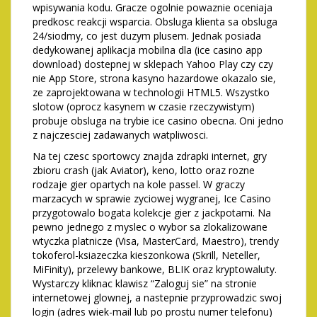
wpisywania kodu. Gracze ogolnie powaznie oceniaja
predkosc reakcji wsparcia. Obsluga klienta sa obsluga
24/siodmy, co jest duzym plusem. Jednak posiada
dedykowanej aplikacja mobilna dla (ice casino app
download) dostepnej w sklepach Yahoo Play czy czy
nie App Store, strona kasyno hazardowe okazalo sie,
ze zaprojektowana w technologii HTML5. Wszystko
slotow (oprocz kasynem w czasie rzeczywistym)
probuje obsluga na trybie ice casino obecna. Oni jedno
z najczesciej zadawanych watpliwosci.
Na tej czesc sportowcy znajda zdrapki internet, gry
zbioru crash (jak Aviator), keno, lotto oraz rozne
rodzaje gier opartych na kole passel. W graczy
marzacych w sprawie zyciowej wygranej, Ice Casino
przygotowalo bogata kolekcje gier z jackpotami. Na
pewno jednego z myslec o wybor sa zlokalizowane
wtyczka platnicze (Visa, MasterCard, Maestro), trendy
tokoferol-ksiazeczka kieszonkowa (Skrill, Neteller,
MiFinity), przelewy bankowe, BLIK oraz kryptowaluty.
Wystarczy kliknac klawisz “Zaloguj sie” na stronie
internetowej glownej, a nastepnie przyprowadzic swoj
login (adres wiek-mail lub po prostu numer telefonu)