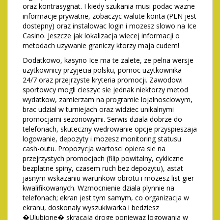
oraz kontrasygnat. I kiedy szukania musi podac wazne
informacje prywatne, zobaczyc walute konta (PLN jest
dostepny) oraz instalowac login i mozesz slowo na Ice
Casino. Jeszcze jak lokalizacja wiecej informacji o
metodach uzywanie graniczy ktorzy maja cudem!
Dodatkowo, kasyno Ice ma te zalete, ze pelna wersje
uzytkownicy przyjecia polsku, pomoc uzytkownika
24/7 oraz przejrzyste kryteria promocji. Zawodowi
sportowcy mogli cieszyc sie jednak niektorzy metod
wydatkow, zamierzam na programie lojalnosciowym,
brac udzial w turniejach oraz widziec unikalnymi
promocjami sezonowymi. Serwis dziala dobrze do
telefonach, skuteczny wedrowanie opcje przyspieszaja
logowanie, depozyty i mozesz monitoring statusu
cash-outu. Propozycja wartosci opiera sie na
przejrzystych promocjach (filip powitalny, cykliczne
bezplatne spiny, czasem ruch bez depozytu), astat
jasnym wskazaniu warunkow obrotu i mozesz list gier
kwalifikowanych. Wzmocnienie dziala plynnie na
telefonach; ekran jest tym samym, co organizacja w
ekranu, doskonaly wyszukiwarka i bedziesz
�Ulubione� skracaja droge poniewaz logowania w