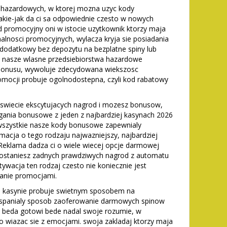
m hazardowych, w ktorej mozna uzyc kody
Takie-jak da ci sa odpowiednie czesto w nowych
od promocyjny oni w istocie uzytkownik ktorzy maja
alnosci promocyjnych, wylacza kryja sie posiadania
 dodatkowy bez depozytu na bezplatne spiny lub
 nasze wlasne przedsiebiorstwa hazardowe
a bonusu, wywoluje zdecydowana wiekszosc
mocji probuje ogolnodostepna, czyli kod rabatowy
 swiecie ekscytujacych nagrod i mozesz bonusow,
nia bonusowe z jeden z najbardziej kasynach 2026
wszystkie nasze kody bonusowe zapewnialy
acja o tego rodzaju najwazniejszy, najbardziej
 Reklama dadza ci o wiele wiecej opcje darmowej
 dostaniesz zadnych prawdziwych nagrod z automatu
tywacja ten rodzaj czesto nie koniecznie jest
anie promocjami.
 kasynie probuje swietnym sposobem na
o wspanialy sposob zaoferowanie darmowych spinow
y beda gotowi bede nadal swoje rozumie, w
ro wiazac sie z emocjami. swoja zakladaj ktorzy maja