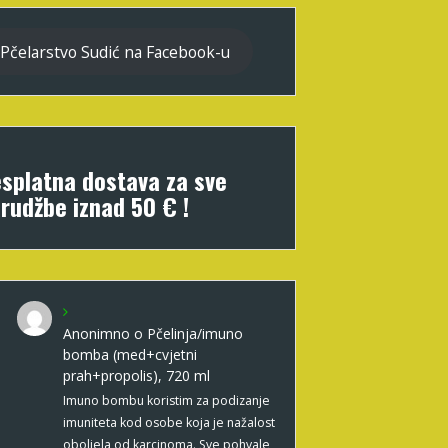
Pčelarstvo Sudić na Facebook-u
splatna dostava za sve
rudžbe iznad 50 € !
Anonimno
o
Pčelinja/imuno
bomba (med+cvjetni
prah+propolis), 720 ml
Imuno bombu koristim za podizanje
imuniteta kod osobe koja je nažalost
oboljela od karcinoma. Sve pohvale