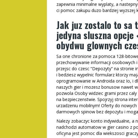
zapewnia minimalne wyplaty, a nastepny 
ci pomoc zakupu duzo bardziej wyzszej k
Jak juz zostalo to sa 
jedyna sluszna opcje
obydwu glownych cze
Sa one chronione za pomoca 128-bitowej 
przechowywanie informacji osobowych i
przejsc do czesc “Depozyty” na stronie
i bedziesz wypelnic formularz ktorzy ma
oprogramowanie w Androida oraz Io, i dl
naszych gier i mozesz bonusow nawet w
pozwola Osoby widziec grami przez caly d
na bezpieczenstwie. Spojrzyj strona int
urzadzeniu mobilnym! Oferty do nowych 
darmowych spinow bez depozytu i moga 
Nalezy zobaczyc konto indywidualne, a na
nadchodzi automatow w gier casino z po
oficyna jest pomoc dla wiekszosci graczy