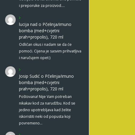
i preporuke za proizvod.…
lucija nad
o
Pčelinja/imuno
bomba (med+cvjetni
prah+propolis), 720 ml
Odličan okus i nadam se da će
pomoći. Cijena je sasvim prihvatljiva
i naručujem opet:)
Josip Sudić
o
Pčelinja/imuno
bomba (med+cvjetni
prah+propolis), 720 ml
Poštovana! Nije Vam potreban
nikakav kod za narudžbu. Kod se
jedino upotrebljava kad želite
iskoristiti neki od popusta koji
povremeno…