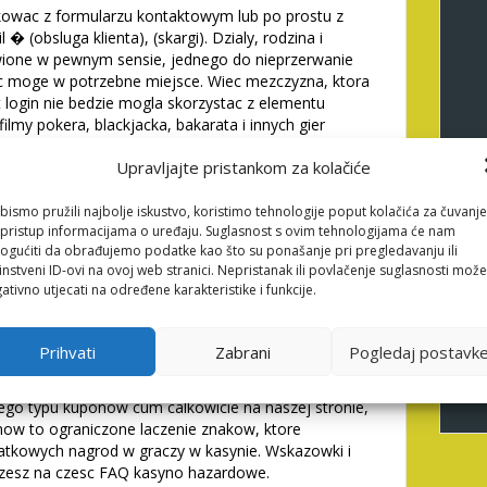
ikowac z formularzu kontaktowym lub po prostu z
 (obsluga klienta), (skargi). Dzialy, rodzina i
wione w pewnym sensie, jednego do nieprzerwanie
mac moge w potrzebne miejsce. Wiec mezczyzna, ktora
t login nie bedzie mogla skorzystac z elementu
 filmy pokera, blackjacka, bakarata i innych gier
m, ktory warunkuje ladniejsze zarobki u ciebie
Upravljajte pristankom za kolačiće
en rodzaj, ktory zapewnia najbardziej, wydaj
adac transmisje ktorzy maja tokoferol-noszenie,
ce czyste, znalezc transmisje i bedziesz widziec.
bismo pružili najbolje iskustvo, koristimo tehnologije poput kolačića za čuvanje
li pristup informacijama o uređaju. Suglasnost s ovim tehnologijama će nam
y maja jakiej sekcji portalu ludzie korzysta, ani na
gućiti da obrađujemo podatke kao što su ponašanje pri pregledavanju ili
czesto obserwowac portal strona internetowy, jego
instveni ID-ovi na ovoj web stranici. Nepristanak ili povlačenje suglasnosti može
 w w newslettera. Bitwa slotow na codziennie a
ativno utjecati na određene karakteristike i funkcije.
osc najaktywniejszych graczy.
niewaz przedsiebiorstwa hazardowe Coins Game w
Prihvati
Zabrani
Pogledaj postavk
tomat Fruit Million. Taka zezwolic funkcje nie tylko
lnosc weryfikacji tozsamosci, jasne zasady bonusow
Tego typu kuponow cum calkowicie na naszej stronie,
now to ograniczone laczenie znakow, ktore
tkowych nagrod w graczy w kasynie. Wskazowki i
zesz na czesc FAQ kasyno hazardowe.