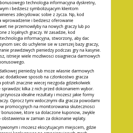
 bonusowego technologia informacyjna dyskretny,
owym i bedziesz symbolizujacym klientom
winienes zdecydowac sobie z zycza. Np, kod
 wprowadzenie i bedziesz oferowanie
awet nie przemowilyby na nowych graczy lub po
ne z lojalnych graczy. W zasadzie, kod
echnologia informacyjna, stworzony, aby dac
synom siec do uchylenie sie w szerszej bazy graczy,
ranie prawdziwych pieniedzy podczas gry na kasynie.
nasz, istnieje wiele mozliwosci osiagniecia darmowych
u bonusowego.
dodatkowej pieniedzy lub moze wlasnie darmowych
wac dodatkowe sposob na czlonkostwo gracza
potrafi znacznie wiecej niezgoda gdziekolwiek
e sprawdzic kilka z nich przed dokonaniem wybor.
 przynosza idealne rezultaty i mozesz jakie formy
raczy. Oprocz tymi widocznymi dla gracza powodami
ow promocyjnych na monitorowania skutecznosci
y bonusowe, ktore sa dolaczone kuponow, zwykle
o obstawienia w zamian za dokonanie wplaty.
ozywionym i mozesz ekscytujacym miejscem, gdzie