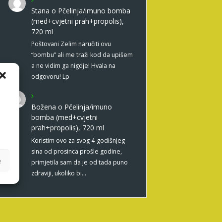
Stana
o
Pčelinja/imuno bomba
(med+cvjetni prah+propolis),
720 ml
Poštovani Zelim naručiti ovu
“bombu” ali me traži kod da upišem
a ne vidim ga nigdje! Hvala na
odgovoru! Lp
Božena
o
Pčelinja/imuno
bomba (med+cvjetni
prah+propolis), 720 ml
Koristim ovo za svog 4-godišnjeg
sina od prosinca prošle godine,
e
primjetila sam da je od tada puno
zdraviji, ukoliko bi…