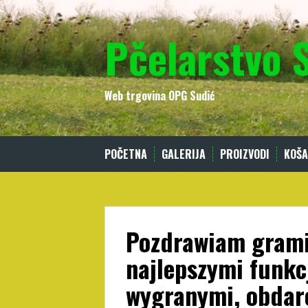
Skip
to
Pčelarstvo 
content
Web trgovina OPG Sudić
POČETNA
GALERIJA
PROIZVODI
KOŠA
Pozdrawiam grami
najlepszymi funkc
wygranymi, obdaro