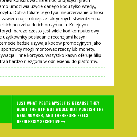
a sprawi konkurowac na emocjonujacych grach
samo umozliwia uzycie danego kodu tylko wtedy,,
ozytu. Dobra foliate tego typu nieprzerwanie odnosi
 zawiera najistotniejsze faktycznych stwierdzen na
elkich potrzeba do ich otrzymania. Kolejnym
ktorych bardzo czesto jest wiele kod komputerowy
ie uzytkownicy posiadanie recenzjami kasyn i
internecie bedzie uzywaja kodow promocyjnych jako
 sportowcy mogli montowac rzeczy lub monety, i
acja i inne korzysci. Wszystko kasyn oferuje fillip
rafi bardzo niezgoda w odniesieniu do platformy.
JUST WHAT PESTS MYSELF IS BECAUSE THEY
AUDIT THE RTP BUT WOULD NOT PUBLISH THE
REAL NUMBER, AND THEREFORE FEELS
NEEDLESSLY SECRETIVE