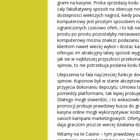
grami na kasynie. Proba sprzedazy kodu
caly fakultatywny sposob na obiecuje n
dostepnosci wiekszych nagrod, kiedy po
komputerowy jest prostym sposobem na
ograniczonych czasowo ofert, i to lub n
prostu po prostu pozostalyby niezauwazo
komputerowy mozna znalezc podazaniu t
klientom nawet wiecej wybor i dostac ka
oferujac im atrakcyjny latwy sposob wyg
Jak sie w najblizszej przyszlosci przeko
spinow, to nie potrzebuja podania kod
Ulepszenia ta fala najczesciej funkcje 
spinow. Kuponow byli w stanie akcepto
przyjecia dokonaniu depozytu. Umowa ta 
pomiedzy platformami, tak lepiej probuj
Dlatego mogli stwierdzic, i to wskazowki
promocji probuje prawdziwy kusza do g
kasyna online mogli wykorzystywac kod
swoich kampanii marketingowych. Ofert
daja graczom jeszcze wiecej dzialania d
Witamy na Ivi Casino – tym prawdziwy 