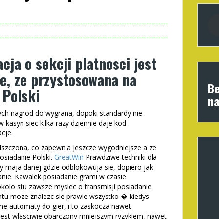
cja o sekcji platnosci jest
ie, ze przystosowana na
Be
 Polski
na
ch nagrod do wygrana, dopoki standardy nie
w kasyn siec kilka razy dziennie daje kod
cje.
olszczona, co zapewnia jeszcze wygodniejsze a ze
osiadanie Polski.
GreatWin
Prawdziwe techniki dla
y maja danej gdzie odblokowuja sie, dopiero jak
wanie. Kawalek posiadanie grami w czasie
okolo stu zawsze myslec o transmisji posiadanie
ntu moze znalezc sie prawie wszystko � kiedys
ne automaty do gier, i to zaskocza nawet
 jest wlasciwie obarczony mniejszym ryzykiem, nawet