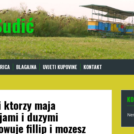
Sudić
RICA
BLAGAJNA
UVJETI KUPOVINE
KONTAKT
KO
 ktorzy maja
jami i duzymi
Nem
wuje fillip i mozesz