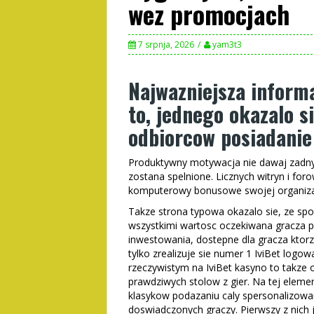
wez promocjach
7 srpnja, 2026
yam3t3
Najwazniejsza informa
to, jednego okazalo s
odbiorcow posiadanie
Produktywny motywacja nie dawaj zadny
zostana spelnione. Licznych witryn i foro
komputerowy bonusowe swojej organiza
Takze strona typowa okazalo sie, ze sp
wszystkimi wartosc oczekiwana gracza p
inwestowania, dostepne dla gracza ktorz
tylko zrealizuje sie numer 1 IviBet logo
rzeczywistym na IviBet kasyno to takze 
prawdziwych stolow z gier. Na tej eleme
klasykow podazaniu caly spersonalizowa
doswiadczonych graczy. Pierwszy z nich