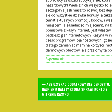
sportowcy zewszad spotykaja sie, ktor
hazardowych! Wiele z nich wszystko to 
szczegolnie jesli masz to rozwoj bez dep
sie do wszystkie dziewka bonusy, a takze
temat aktualnych promocji, kodow, i wsz
miejscem (a zasadniczo miejscami), na 
bonusowe z kasyn internet, jest wlasciw
bedziesz gier internetowych. Kasyna w 
czesc programow lojalnosciowych, gdzie
dlatego zamieniac mam na korzysci, motyw
darmowych obrotow, ale przelomy ta pot
permalink
Post
ABY UZYSKAC DODATKOWY BEZ DEPOZYTU,
navigation
NAJPIERW NALEZY KTORA SPRAWI KONTO Z
WITRYNIE KASYNO