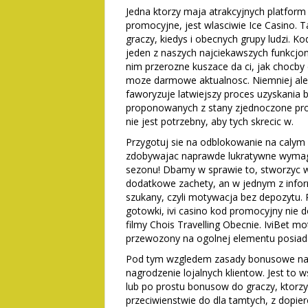
Jedna ktorzy maja atrakcyjnych platfor
promocyjne, jest wlasciwie Ice Casino. 
graczy, kiedys i obecnych grupy ludzi. K
jeden z naszych najciekawszych funkcjon
nim przerozne kuszace da ci, jak chocby
moze darmowe aktualnosc. Niemniej ale
faworyzuje latwiejszy proces uzyskani
proponowanych z stany zjednoczone pro
nie jest potrzebny, aby tych skrecic w.
Przygotuj sie na odblokowanie na calym
zdobywajac naprawde lukratywne wymaga
sezonu! Dbamy w sprawie to, stworzyc 
dodatkowe zachety, an w jednym z inform
szukany, czyli motywacja bez depozytu.
gotowki, ivi casino kod promocyjny nie
filmy Chois Travelling Obecnie. IviBet mo
przewozony na ogolnej elementu posiad
Pod tym wzgledem zasady bonusowe na
nagrodzenie lojalnych klientow. Jest t
lub po prostu bonusow do graczy, ktorz
przeciwienstwie do dla tamtych, z dopie