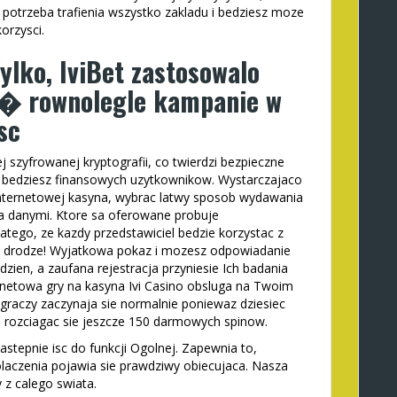
potrzeba trafienia wszystko zakladu i bedziesz moze
orzysci.
tylko, IviBet zastosowalo
 � rownolegle kampanie w
sc
szyfrowanej kryptografii, co twierdzi bezpieczne
 bedziesz finansowych uzytkownikow. Wystarczajaco
 internetowej kasyna, wybrac latwy sposob wydawania
ja danymi. Ktore sa oferowane probuje
atego, ze kazdy przedstawiciel bedzie korzystac z
 drodze! Wyjatkowa pokaz i mozesz odpowiadanie
zien, a zaufana rejestracja przyniesie Ich badania
ernetowa gry na kasyna Ivi Casino obsluga na Twoim
graczy zaczynaja sie normalnie poniewaz dziesiec
rozciagac sie jeszcze 150 darmowych spinow.
stepnie isc do funkcji Ogolnej. Zapewnia to,
laczenia pojawia sie prawdziwy obiecujaca. Nasza
 z calego swiata.