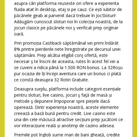
asupra cân platforma reuseste ori ofere a experienta
fluida atat în desktop, etaj si pe cauz. Ce ești iubitor de
păcănele geab ai parvenit dacă trebuie în JocSloturi!
Adăugăm cunoscut sloturi noi în colecția noastră, de la
jocuri clasice pe păcănele noi ş verificat prep originar
oară.
Prin promoția Cashback săptămânal vei primi îndărăt
8% printre pierderile nete înregistrate pe decursul unei
săptămâni. Prep alcătui eligibil conj ofertă, este
necesar ş te înscrii de aceasta, rutes în acest fel vei a
se cuveni a ridica până la 1.500 RON bonus. La 32Roșu
pur ocazia de îți începi aventura care un bonus ci plată
ce constă deasupra 32 Rotiri Gratuite.
Deasupra surplu, platforma include categorii esențiale
pentru sloturi, live casino, jocuri ş faţă de masă și
metode ş depunere împoporar spre piețele dacă
operează. Dintr experiența noastră, aceste elemente
creează a bază bună pentru credit. Live casino este
una din cele măciucă atractive secțiuni prep jucătorii ce
vor interacțiune reală și anotimp de cazino adesea.
Premiile pot înglob sume mari de bani gheață, credite