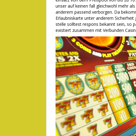
unser auf keinen fall gleichwohl mehr als
anderem passend verborgen. Da bekomms
Erlaubniskarte unter anderem Sicherheit
stelle solltest respons bekannt sein, s
existiert zusammen mit Verbunden Casin