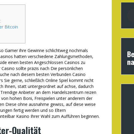
t
er Bitcoin
ch so Gamer ihre Gewinne schlichtweg nochmals
Be
 Casinos hatten verschiedene Zahlungsmethoden,
na
nside einen besten Angeschlossen Casinos zu
 Casino sollte präzis nach Die persönlichen
 Suche nach diesem besten Verbunden Casino
 Sie gerne, schließlich Online Spiel kommt nicht
h Ihnen, statt untergeordnet auf achse, dadurch
 Trendige Anbieter an dem Handelszentrum reizen
z von hohen Boni, Freispielen unter anderem der
gen Diese ohne ausnahme gewiss, auf diese weise
rungen fertig werden und so Eltern
nteilbar Kasino Ihrer Wahl zum Aufführen beginnen.
er-Qualität