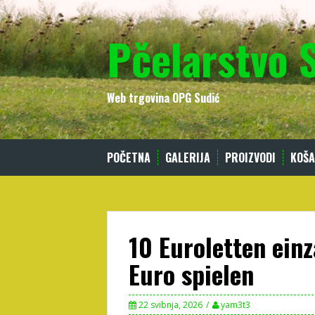
Skip
to
Pčelarstvo 
content
Web trgovina OPG Sudić
POČETNA
GALERIJA
PROIZVODI
KOŠA
10 Euroletten ein
Euro spielen
22 svibnja, 2026
yam3t3