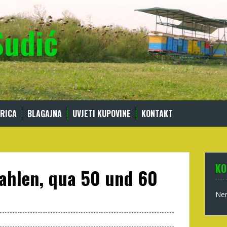
Sudić
RICA
BLAGAJNA
UVJETI KUPOVINE
KONTAKT
KO
zahlen, qua 50 und 60
Nem