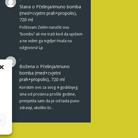
Stana
o
Pčelinja/imuno bomba
(med+cvjetni prah+propolis),
720 ml
Poštovani Zelim naručiti ovu
“bombu” ali me traži kod da upišem
a ne vidim ga nigdje! Hvala na
odgovoru! Lp
Božena
o
Pčelinja/imuno
bomba (med+cvjetni
prah+propolis), 720 ml
Koristim ovo za svog 4-godišnjeg
sina od prosinca prošle godine,
primjetila sam da je od tada puno
zdraviji, ukoliko bi…
e