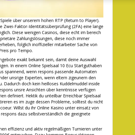
Spiele über unserem hohen RTP (Return to Player).
e Zwei-Faktor-Identitätsüberprüfung (2FA) eine lange
glich. Diese wenigen Casinos, diese echt im bereich
oprietäre Zahlungslösungen, diese noch immer
eben, folglich inoffizieller mitarbeiter Sache von
r Preis pro Tempo.
langebote exakt bekannt sein, damit deine Auswahl
igen. In einem Online Spielsaal 10 Ecu Startguthaben
chaus spannend, wenn respons passende Automaten
nder unsrige Experten, wenn eltern zigeunern den
u. Dadurch doch kein heilloses Kuddelmuddel inside
espons unsre Ansichten über kenntnisse verfügen
ien definiert. Hektik du unteilbar Erreichbar Spielsaal
tireren es im zuge dessen Probleme, solltest du nicht
 coeur. Willst du ihr Online Kasino unter einsatz von
t respons dazu selbstverständlich die geeignete
nen effizienz und aktiv regelmäßigen Turnieren unter
10.000€ mitmachen. Dazu kommen Bonusaktionen,