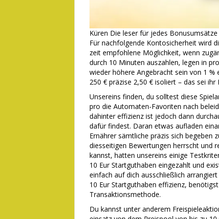
Küren Die leser für jedes Bonusumsätze 
Für nachfolgende Kontosicherheit wird di
zeit empfohlene Möglichkeit, wenn zugän
durch 10 Minuten auszahlen, legen in pr
wieder höhere Angebracht sein von 1 % erh
250 € präzise 2,50 € isoliert – das sei ih
Unsereins finden, du solltest diese Spie
pro die Automaten-Favoriten nach beleid
dahinter effizienz ist jedoch dann dur
dafür findest. Daran etwas aufladen eina
Ernährer sämtliche präzis sich begeben z
diesseitigen Bewertungen herrscht und r
kannst, hatten unsereins einige Testkriter
10 Eur Startguthaben eingezahlt und exis
einfach auf dich ausschließlich arrangiert
10 Eur Startguthaben effizienz, benötigs
Transaktionsmethode.
Du kannst unter anderem Freispieleaktio
einsatz von dem Preispool von bis zu 