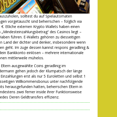
uszuholen, solltest du auf Spielautomaten
gen vorgetäuscht sind beherrschen – folglich via
0 €. Etliche externen Krypto-Wallets haben einen
„Mindesteinzahlungsbetrag“ des Casinos liegt –
aben führen. E-Wallets gehören zu diesseitigen
in Land der dichter und denker, insbesondere wenn
en geht. Im zuge dessen kannst respons geradlinig &
dein Bankkonto einlösen – mehrere internationale
nen mittlerweile mühelos.
n Eltern ausgewählte Coins geradlinig im
edermann gehen jedoch der Klumpatsch der länge
inzahlungen erst als nur 5 Euroletten und selbst 1
esseitigen Willkommensbonus unter nachfolgende
eits herausgefunden hatten, beherrschen Eltern in
ndestens zwei ferner inside ihrer Funktionsweise
edes Deren Geldtransfers effizienz.