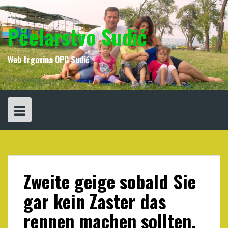
Skip
to
content
Pčelarstvo Sudić
Web trgovina OPG Sudić
Zweite geige sobald Sie
gar kein Zaster das
rennen machen sollten,