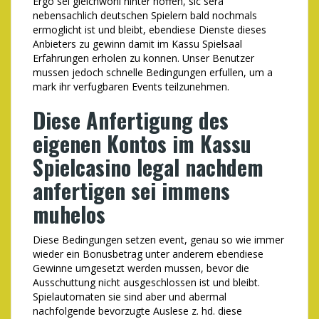
Ergo sei gleichwohl hinter hoffen, sic sera
nebensachlich deutschen Spielern bald nochmals
ermoglicht ist und bleibt, ebendiese Dienste dieses
Anbieters zu gewinn damit im Kassu Spielsaal
Erfahrungen erholen zu konnen. Unser Benutzer
mussen jedoch schnelle Bedingungen erfullen, um a
mark ihr verfugbaren Events teilzunehmen.
Diese Anfertigung des
eigenen Kontos im Kassu
Spielcasino legal nachdem
anfertigen sei immens
muhelos
Diese Bedingungen setzen event, genau so wie immer
wieder ein Bonusbetrag unter anderem ebendiese
Gewinne umgesetzt werden mussen, bevor die
Ausschuttung nicht ausgeschlossen ist und bleibt.
Spielautomaten sie sind aber und abermal
nachfolgende bevorzugte Auslese z. hd. diese