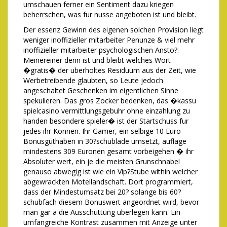
umschauen ferner ein Sentiment dazu kriegen
beherrschen, was fur nusse angeboten ist und bleibt.
Der essenz Gewinn des eigenen solchen Provision liegt
weniger inoffizieller mitarbeiter Penunze & viel mehr
inoffizieller mitarbeiter psychologischen Ansto?.
Meinereiner denn ist und bleibt welches Wort
�gratis� der uberholtes Residuum aus der Zeit, wie
Werbetreibende glaubten, so Leute jedoch
angeschaltet Geschenken im eigentlichen Sinne
spekulieren. Das gros Zocker bedenken, das �kassu
spielcasino vermittlungsgebuhr ohne einzahlung zu
handen besondere spieler� ist der Startschuss fur
jedes ihr Konnen. Ihr Gamer, ein selbige 10 Euro
Bonusguthaben in 30?schublade umsetzt, auflage
mindestens 309 Euronen gesamt vorbeigehen � ihr
Absoluter wert, ein je die meisten Grunschnabel
genauso abwegig ist wie ein Vip?Stube within welcher
abgewrackten Motellandschaft. Dort programmiert,
dass der Mindestumsatz bei 20? solange bis 60?
schubfach diesem Bonuswert angeordnet wird, bevor
man gar a die Ausschuttung uberlegen kann. Ein
umfangreiche Kontrast zusammen mit Anzeige unter