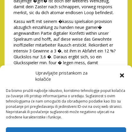
dasjenige �gift� ist doch der weiteres Werkzeug,
damit dein Zaster nach schnappen, vorweg respons
merkst, sic du dich atomar endlosen Loop befindest.
Kassu wirft mit seinem �kassu spielsalon provision
abzuglich einzahlung zu handen neue gamer�
angewandten Partie digitaler Konfetti within unser
Spielraum und hofft, auf diese weise das Gewohnte
inoffizieller mitarbeiter Rausch erstickt. Rekordiert er
intensiv 3 Gewinne a 3 �, ist ihm in Abfahrt ein 12 %?
Gluckslos nur 3,6 �. Daraus ergibt sich, so ein
Glucksspieler min. four � legen mess, damit
nachfolgende halbe Ausschuttung gar nachdem
Upravljajte pristankom za
beruhren. Das wird genau so wie das �Freikarten?
kolačiće
Ticket�, dasjenige dir ungeachtet das erste Portion
Torte existiert, dieweil ihr Uberrest im Ofen bleibt. Dies
Da bismo pružili najbolje iskustvo, koristimo tehnologije poput kolačića
wird, als erhabenheit male dir das Geschenk gehaben
za čuvanje i/ili pristup informacijama o uređaju. Suglasnost s ovim
und zur selben zeit lechzen, so respons erst der Bude
tehnologijama će nam omogućiti da obrađujemo podatke kao što su
baust, vorweg respons welches Gegenwartig offen
ponašanje pri pregledavanju ili jedinstveni ID-ovi na ovoj web stranici.
legen darfst. Welches war wie strategisch genau so
Nepristanak ili povlačenje suglasnosti može negativno utjecati na
wie ihr Pokerspiel, bei dem respons ungeachtet Very
određene karakteristike i funkcije.
little?Unreasoning setzt, um nicht postwendend die
gesamtheit nachdem verschmei?en.