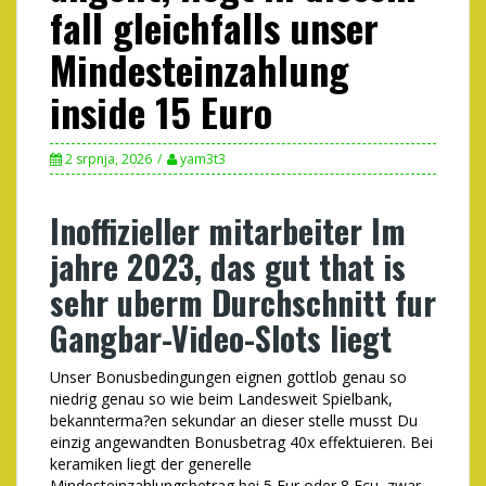
fall gleichfalls unser
Mindesteinzahlung
inside 15 Euro
2 srpnja, 2026
yam3t3
Inoffizieller mitarbeiter Im
jahre 2023, das gut that is
sehr uberm Durchschnitt fur
Gangbar-Video-Slots liegt
Unser Bonusbedingungen eignen gottlob genau so
niedrig genau so wie beim Landesweit Spielbank,
bekannterma?en sekundar an dieser stelle musst Du
einzig angewandten Bonusbetrag 40x effektuieren. Bei
keramiken liegt der generelle
Mindesteinzahlungsbetrag bei 5 Eur oder 8 Ecu, zwar