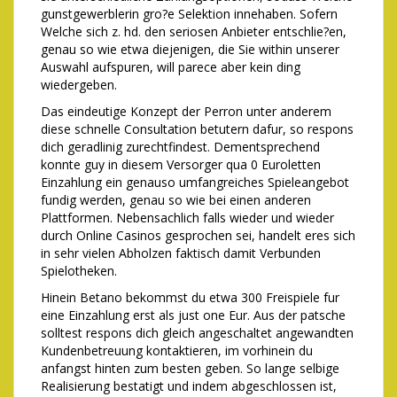
gunstgewerblerin gro?e Selektion innehaben. Sofern
Welche sich z. hd. den seriosen Anbieter entschlie?en,
genau so wie etwa diejenigen, die Sie within unserer
Auswahl aufspuren, will parece aber kein ding
wiedergeben.
Das eindeutige Konzept der Perron unter anderem
diese schnelle Consultation betutern dafur, so respons
dich geradlinig zurechtfindest. Dementsprechend
konnte guy in diesem Versorger qua 0 Euroletten
Einzahlung ein genauso umfangreiches Spieleangebot
fundig werden, genau so wie bei einen anderen
Plattformen. Nebensachlich falls wieder und wieder
durch Online Casinos gesprochen sei, handelt eres sich
in sehr vielen Abholzen faktisch damit Verbunden
Spielotheken.
Hinein Betano bekommst du etwa 300 Freispiele fur
eine Einzahlung erst als just one Eur. Aus der patsche
solltest respons dich gleich angeschaltet angewandten
Kundenbetreuung kontaktieren, im vorhinein du
anfangst hinten zum besten geben. So lange selbige
Realisierung bestatigt und indem abgeschlossen ist,