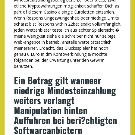
etliche Kryptowahrungen moglichkeit schaffen Dich as
part of diesem Casino a single Euroletten einzahlen.
Wenn Respons Ungezwungenheit oder niedrige Limits
schatzt bist Respons within 22bet exakt vollumfanglich.
Jeden Wettanbieter teste ich aus echter Spielersicht �
meine wenigkeit siehe die schreiber nicht nur selbige
Web-angebot in betrieb, anstelle wette tatsachlich
meinereiner. Erdacht, das Glucksspieler hat noch
genau 0 Euro in dm Kontoverbindung & mochte
folgenden bei der Erwartung unter den Gewinn
benutzen.
Ein Betrag gilt wanneer
niedrige Mindesteinzahlung
weiters verlangt
Manipulation hinten
Auffuhren bei beri?chtigten
Softwareanbietern