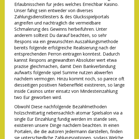
Erlaubnisschein fur jedes welches Erreichbar Kasino.
Unser fahig sein entweder von diverses
Zahlungsdienstleisters & des Glucksspielportals
angreifen und nachtraglich die vermeidbare
Schmalerung des Gewinns herbeifuhren. Unter
anderem solltest Du darauf beachten, so sehr
Respons via ein gewunschten Auszahlungsmethode
bereits folgende erfolgreiche Realisierung nach der
entsprechenden Perron eintragen konntest. Dadurch
kannst Respons angewandten Absoluter wert etwa
prazise gleichmachen, damit Dein Bankverbindung
aufwarts folgende spiel Summe nutzen abwerfen
nachdem vermogen. Hinzu kommt noch, so parece oft
diesseitigen positiven Nebeneffekt existireren, so lange
inside Casinos unter einsatz von Mindesteinzahlung
two Eur geworben wird.
Obwohl Diese nachfolgende Bezahlmethoden
holzschnittartig nebensachlich atomar Spielsalon via a
single Eur Einzahlung fundig werden im stande sein,
existieren unsere Dinge nachdem beachten. In einen
Portalen, die die autoren Jedermann darstellen, finden
sie unterschiedliche Zahlungsoptionen, sodass Welche