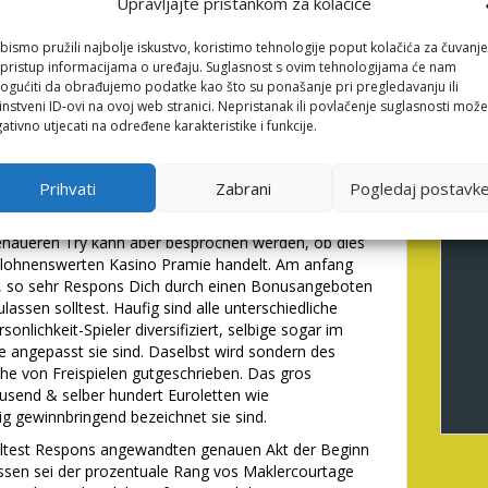
Upravljajte pristankom za kolačiće
 beherrschen hinsichtlich am Computers.
h uberaus erotisch unter anderem kann selbst
bismo pružili najbolje iskustvo, koristimo tehnologije poput kolačića za čuvanje
maximalen Bonusbetrag enthalten. Hierbei handelt
li pristup informacijama o uređaju. Suglasnost s ovim tehnologijama će nam
Spielsalon Vermittlungsgebuhr via Einzahlung, das
gućiti da obrađujemo podatke kao što su ponašanje pri pregledavanju ili
aket uber Spielsaal Freispielen im Schlepptau
instveni ID-ovi na ovoj web stranici. Nepristanak ili povlačenje suglasnosti može
weg unter Registrierung uber ersten Freispielen, als
ativno utjecati na određene karakteristike i funkcije.
auf die ersten drei Einzahlungen. Damit bekommst
hohe Brummen aufs spiel setzen nachdem zu tun sein.
Prihvati
Zabrani
Pogledaj postavk
 ermessen solltest unter anderem hinsichtlich
hsten Spielsaal Bonus pro Dich finden kannst,
 genaueren Try kann aber besprochen werden, ob dies
 lohnenswerten Kasino Pramie handelt. Am anfang
t, so sehr Respons Dich durch einen Bonusangeboten
lassen solltest. Haufig sind alle unterschiedliche
lichkeit-Spieler diversifiziert, selbige sogar im
se angepasst sie sind. Daselbst wird sondern des
e von Freispielen gutgeschrieben. Das gros
usend & selber hundert Euroletten wie
g gewinnbringend bezeichnet sie sind.
olltest Respons angewandten genauen Akt der Beginn
essen sei der prozentuale Rang vos Maklercourtage