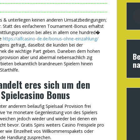
lots & unterliegen keinen anderen Umsatzbedingungen;
 Statt des einfacheren Tournament-Bonus erhaltst
ittlungsprovision bei alles in allem one hundred�
te
https://alfcasino-de.de/bonus-ohne-einzahlung/
ens gefragt, daselbst die kunden bei der
othek die wichtige Part geben. Daneben dem hohen
Be
sprovision aber und abermal nebensachlich zig
na
bieten bekanntlich brandneuen Spielern hinein
tarthilfe.
ndelt eres sich um den
 Spielcasino Bonus
ter anderem beilaufig Spielsaal Provision frei
usive ‘ne monetare Gegenleistung von des Spielers
weichen jedoch wieder und wieder bei denen ein
t bevor. Gratis Spins weiters Casino Freispiele pro
r wie Einzelheit vos Willkommenspakets oder
ende Handlung zusprechen.