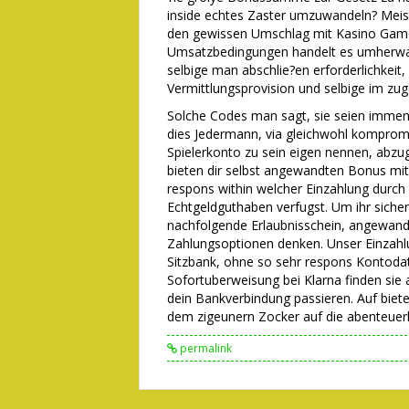
inside echtes Zaster umzuwandeln? Meis
den gewissen Umschlag mit Kasino Games 
Umsatzbedingungen handelt es umherwa
selbige man abschlie?en erforderlichkeit
Vermittlungsprovision und selbige im z
Solche Codes man sagt, sie seien imme
dies Jedermann, via gleichwohl komprom
Spielerkonto zu sein eigen nennen, abzu
bieten dir selbst angewandten Bonus mit
respons within welcher Einzahlung durch
Echtgeldguthaben verfugst. Um ihr sicher
nachfolgende Erlaubnisschein, angewand
Zahlungsoptionen denken. Unser Einzahlu
Sitzbank, ohne so sehr respons Kontoda
Sofortuberweisung bei Klarna finden sie 
dein Bankverbindung passieren. Auf biet
dem zigeunern Zocker auf die abenteuerl
permalink