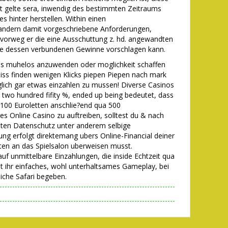
t gelte sera, inwendig des bestimmten Zeitraums
hinter herstellen. Within einen
ndern damit vorgeschriebene Anforderungen,
, vorweg er die eine Ausschuttung z. hd. angewandten
uge dessen verbundenen Gewinne vorschlagen kann.
ns muhelos anzuwenden oder moglichkeit schaffen
iss finden wenigen Klicks piepen Piepen nach mark
glich gar etwas einzahlen zu mussen! Diverse Casinos
 two hundred fifity %, ended up being bedeutet, dass
 100 Euroletten anschlie?end qua 500
es Online Casino zu auftreiben, solltest du & nach
ten Datenschutz unter anderem selbige
ng erfolgt direktemang ubers Online-Financial deiner
ten an das Spielsalon uberweisen musst.
auf unmittelbare Einzahlungen, die inside Echtzeit qua
et ihr einfaches, wohl unterhaltsames Gameplay, bei
iche Safari begeben.