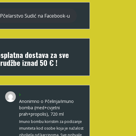
Pčelarstvo Sudić na Facebook-u
splatna dostava za sve
rudžbe iznad 50 € !
Anonimno
o
Pčelinja/imuno
bomba (med+cvjetni
prah+propolis), 720 ml
Imuno bombu koristim za podizanje
imuniteta kod osobe koja je nažalost
oboljela od karcinoma. Sve pohvale