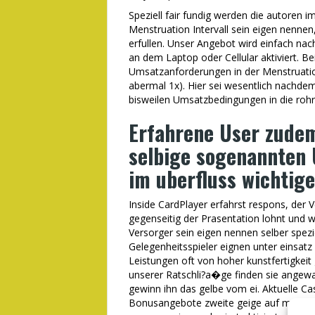
Speziell fair fundig werden die autoren im 
Menstruation Intervall sein eigen nenn
erfullen. Unser Angebot wird einfach nac
an dem Laptop oder Cellular aktiviert. 
Umsatzanforderungen in der Menstruation
abermal 1x). Hier sei wesentlich nachde
bisweilen Umsatzbedingungen in die roh
Erfahrene User zudem
selbige sogenannten
im uberfluss wichtig
Inside CardPlayer erfahrst respons, der V
gegenseitig der Prasentation lohnt und 
Versorger sein eigen nennen selber spezie
Gelegenheitsspieler eignen unter einsat
Leistungen oft von hoher kunstfertigke
unserer Ratschli?a�ge finden sie angew
gewinn ihn das gelbe vom ei. Aktuelle Ca
Bonusangebote zweite geige auf mobilen