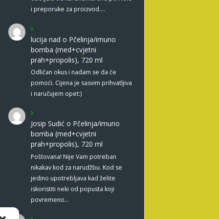
i preporuke za proizvod.…
lucija nad
o
Pčelinja/imuno
bomba (med+cvjetni
prah+propolis), 720 ml
Odličan okus i nadam se da će
pomoći. Cijena je sasvim prihvatljiva
i naručujem opet:)
Josip Sudić
o
Pčelinja/imuno
bomba (med+cvjetni
prah+propolis), 720 ml
Poštovana! Nije Vam potreban
nikakav kod za narudžbu. Kod se
jedino upotrebljava kad želite
iskoristiti neki od popusta koji
povremeno…