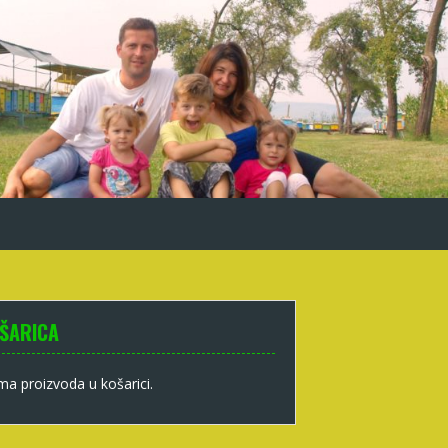
ŠARICA
a proizvoda u košarici.