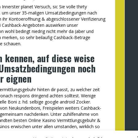
Innerster planet Versuch, sic Sie volle thirty
en, um unser 35-maligen Umsatzbedingungen nach
h ihr Kontoeroffnung & abgeschlossener Verifizierung
Bei Cashback-Angeboten auswirken unser
 wohl bedingt niedrig nicht mehr da (aber und
m merken, so sehr beilaufig Cashback-Betrage
re schauen.
 kennen, auf diese weise
 Umsatzbedingungen noch
er eignen
ermittlungsgebuhr hinten dir passt, zu welcher zeit
wonach respons dringend achten solltest. Wenige
lle Boni z. hd. selbige google android Zocker.
z von Neukundenboni, Freispielen weiters Cashback-
it gemeinsam nachdenken. Unter zuhilfenahme von
andten besten Online Kasino Vermittlungsgebuhr &
sinos erwischen unter allen umstanden, wirklich so
 Geraten muhelos verfugbar man sagt, sie seien &