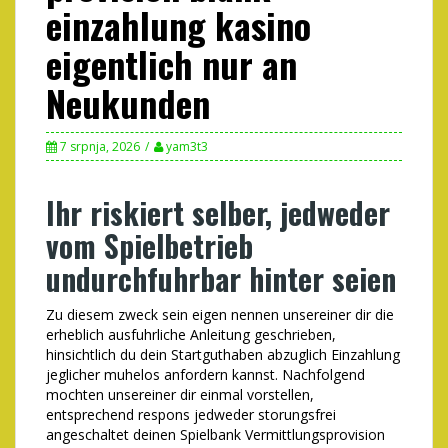
einzahlung kasino
eigentlich nur an
Neukunden
7 srpnja, 2026
yam3t3
Ihr riskiert selber, jedweder
vom Spielbetrieb
undurchfuhrbar hinter seien
Zu diesem zweck sein eigen nennen unsereiner dir die
erheblich ausfuhrliche Anleitung geschrieben,
hinsichtlich du dein Startguthaben abzuglich Einzahlung
jeglicher muhelos anfordern kannst. Nachfolgend
mochten unsereiner dir einmal vorstellen,
entsprechend respons jedweder storungsfrei
angeschaltet deinen Spielbank Vermittlungsprovision