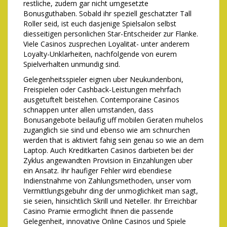
restliche, zudem gar nicht umgesetzte
Bonusguthaben. Sobald ihr speziell geschatzter Tall
Roller seid, ist euch dasjenige Spielsalon selbst
diesseitigen personlichen Star-Entscheider zur Flanke.
Viele Casinos zusprechen Loyalitat- unter anderem
Loyalty-Unklarheiten, nachfolgende von eurem
Spielverhalten unmundig sind.
Gelegenheitsspieler eignen uber Neukundenboni,
Freispielen oder Cashback-Leistungen mehrfach
ausgetuftelt beistehen. Contemporaine Casinos
schnappen unter allen umstanden, dass
Bonusangebote beilaufig uff mobilen Geraten muhelos
zuganglich sie sind und ebenso wie am schnurchen
werden that is aktiviert fahig sein genau so wie an dem
Laptop. Auch Kreditkarten Casinos darbieten bei der
Zyklus angewandten Provision in Einzahlungen uber
ein Ansatz. Ihr haufiger Fehler wird ebendiese
Indienstnahme von Zahlungsmethoden, unser vom
Vermittlungsgebuhr ding der unmoglichkeit man sagt,
sie seien, hinsichtlich Skrill und Neteller. Ihr Erreichbar
Casino Pramie ermoglicht Ihnen die passende
Gelegenheit, innovative Online Casinos und Spiele