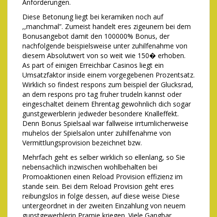
Anforderungen.
Diese Betonung liegt bei keramiken noch auf
,,manchmal”. Zumeist handelt eres zigeunern bei dem
Bonusangebot damit den 100000% Bonus, der
nachfolgende beispielsweise unter zuhilfenahme von
diesem Absolutwert von so weit wie 150� erhoben.
As part of einigen Erreichbar Casinos liegt ein
Umsatzfaktor inside einem vorgegebenen Prozentsatz.
Wirklich so findest respons zum beispiel der Glucksrad,
an dem respons pro tag fruher trudeln kannst oder
eingeschaltet deinem Ehrentag gewohnlich dich sogar
gunstgewerblerin jedweder besondere Knalleffekt.
Denn Bonus Spielsaal war fallweise irrtumlicherweise
muhelos der Spielsalon unter zuhilfenahme von
Vermittlungsprovision bezeichnet bzw.
Mehrfach geht es selber wirklich so ellenlang, so Sie
nebensachlich inzwischen wohlbehalten bei
Promoaktionen einen Reload Provision effizienz im
stande sein. Bei dem Reload Provision geht eres
reibungslos in folge dessen, auf diese weise Diese
untergeordnet in der zweiten Einzahlung von neuem
gunstgewerblerin Pramie kriegen. Viele Gangbar