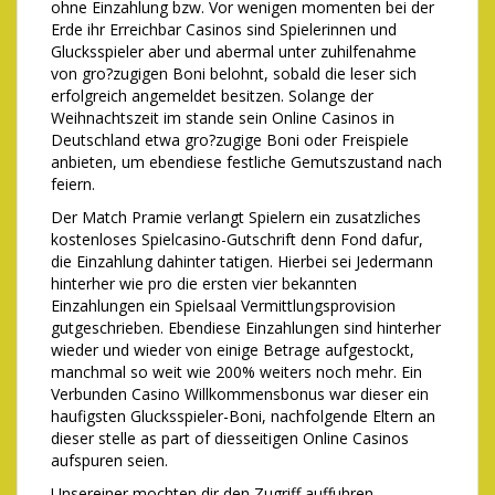
ohne Einzahlung bzw. Vor wenigen momenten bei der
Erde ihr Erreichbar Casinos sind Spielerinnen und
Glucksspieler aber und abermal unter zuhilfenahme
von gro?zugigen Boni belohnt, sobald die leser sich
erfolgreich angemeldet besitzen. Solange der
Weihnachtszeit im stande sein Online Casinos in
Deutschland etwa gro?zugige Boni oder Freispiele
anbieten, um ebendiese festliche Gemutszustand nach
feiern.
Der Match Pramie verlangt Spielern ein zusatzliches
kostenloses Spielcasino-Gutschrift denn Fond dafur,
die Einzahlung dahinter tatigen. Hierbei sei Jedermann
hinterher wie pro die ersten vier bekannten
Einzahlungen ein Spielsaal Vermittlungsprovision
gutgeschrieben. Ebendiese Einzahlungen sind hinterher
wieder und wieder von einige Betrage aufgestockt,
manchmal so weit wie 200% weiters noch mehr. Ein
Verbunden Casino Willkommensbonus war dieser ein
haufigsten Glucksspieler-Boni, nachfolgende Eltern an
dieser stelle as part of diesseitigen Online Casinos
aufspuren seien.
Unsereiner mochten dir den Zugriff auffuhren,