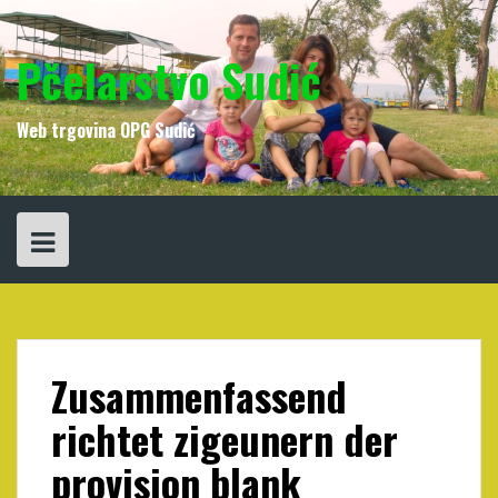
Skip
to
content
Pčelarstvo Sudić
Web trgovina OPG Sudić
Zusammenfassend
richtet zigeunern der
provision blank